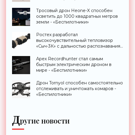
Тросовый дрон Heone-X способен
осветить до 1000 квадратных метров
земли - «Беспилотники»
Ростех разработал
высокочувствительный тепловизор
«Сыч-3К» с дальностью распознавания
до 2 км - «Гаджеты»
Apex Recordhunter стал самым
быстрым электрическим дроном в
мире - «Беспилотники»
Дрон Tornyol способен самостоятельно
отслеживать и уничтожать комаров -
«Беспилотники»
Д
ругие новости