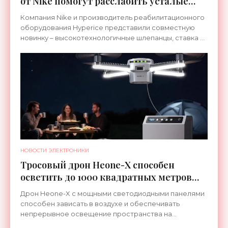
от Nike помогут расслабить усталые
ноги после тренировки - «Гаджеты»
Компания Nike и производитель реабилитационного
оборудования Hyperice представили совместную
новинку – высокотехнологичные шлепанцы, ставка в
которых сделана на сочетание тепла и вибрации.
НОВОСТИ ЭЛЕКТРОНИКИ
Тросовый дрон Heone-X способен
осветить до 1000 квадратных метров
земли - «Беспилотники»
Дрон Heone-X с мощными светодиодными панелями
способен зависать в воздухе и обеспечивать
непрерывное освещение пространства на
протяжении целых суток. В отличие от стационарных