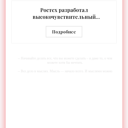
источников света,
Ростех разработал
высокочувствительный
тепловизор «Сыч-3К» с
дальностью распознавания до 2 км
Подробнее
- «Гаджеты»
-- Начинайте делать все, что вы можете сделать – и даже то, о чем
можете хотя бы мечтать.
-- Все дело в мыслях. Мысль — начало всего. И мыслями можно
управлять. И поэтому главное дело совершенствования: работать над
мыслями.
-- Идите уверенно по направлению к мечте. Живите той жизнью,
которую вы сами себе придумали.
-- Самое большое богатство — это ум. Самая большая нищета —
глупость. Из всех страхов самый пугающий — самолюбование.
-- Лучшее, что можно сделать с хорошим советом, это пропустить его
мимо ушей. Он никогда не бывает полезен никому, кроме того, кто
его дал.