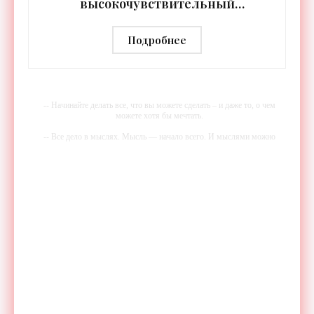
высокочувствительный
тепловизор «Сыч-3К» с
дальностью распознавания до 2 км
Подробнее
- «Гаджеты»
-- Начинайте делать все, что вы можете сделать – и даже то, о чем
можете хотя бы мечтать.
-- Все дело в мыслях. Мысль — начало всего. И мыслями можно
управлять. И поэтому главное дело совершенствования: работать над
мыслями.
-- Идите уверенно по направлению к мечте. Живите той жизнью,
которую вы сами себе придумали.
-- Самое большое богатство — это ум. Самая большая нищета —
глупость. Из всех страхов самый пугающий — самолюбование.
-- Лучшее, что можно сделать с хорошим советом, это пропустить его
мимо ушей. Он никогда не бывает полезен никому, кроме того, кто
его дал.
-- Люблю давать советы и очень не люблю, когда их дают мне.