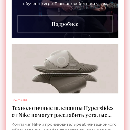
обучению игре. Главная особенность этих
инструментов – встроенная RGB-подсветка
грифа. Светодиоды
Подробнее
ГАДЖЕТЫ
Технологичные шлепанцы Hyperslides
от Nike помогут расслабить усталые
ноги после тренировки - «Гаджеты»
Компания Nike и производитель реабилитационного