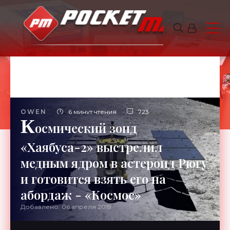
OWEN
6 минут чтения
723
К
осмический зонд
«Хаябуса-2» выстрелил
медным ядром в астероид Рюгу
и готовится взять его на
абордаж - «Космос»
Добавлено: 06 апреля 2019