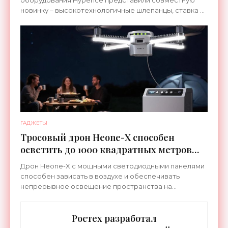
оборудования Hyperice представили совместную
новинку – высокотехнологичные шлепанцы, ставка в
которых сделана на сочетание тепла и вибрации.
ГАДЖЕТЫ
Тросовый дрон Heone-X способен
осветить до 1000 квадратных метров
земли - «Беспилотники»
Дрон Heone-X с мощными светодиодными панелями
способен зависать в воздухе и обеспечивать
непрерывное освещение пространства на
протяжении целых суток. В отличие от стационарных
источников света,
Ростех разработал