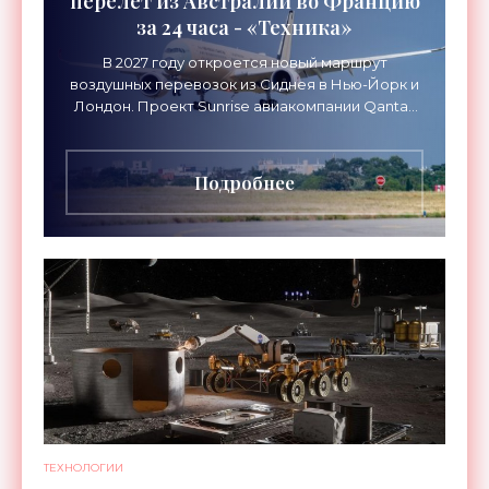
перелет из Австралии во Францию
за 24 часа - «Техника»
В 2027 году откроется новый маршрут
воздушных перевозок из Сиднея в Нью-Йорк и
Лондон. Проект Sunrise авиакомпании Qantas
Airways организует беспосадочные перелеты
длительностью до 24
Подробнее
ТЕХНОЛОГИИ