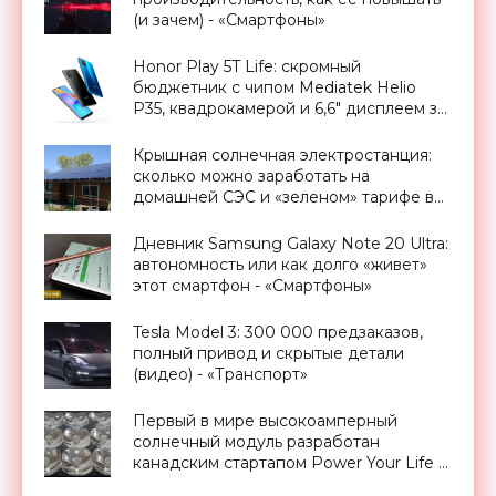
(и зачем) - «Смартфоны»
Honor Play 5T Life: скромный
бюджетник с чипом Mediatek Helio
P35, квадрокамерой и 6,6" дисплеем за
$200 - «Смартфоны»
Крышная солнечная электростанция:
сколько можно заработать на
домашней СЭС и «зеленом» тарифе в
Украине - «Новости Электроники»
Дневник Samsung Galaxy Note 20 Ultra:
автономность или как долго «живет»
этот смартфон - «Смартфоны»
Tesla Model 3: 300 000 предзаказов,
полный привод и скрытые детали
(видео) - «Транспорт»
Первый в мире высокоамперный
солнечный модуль разработан
канадским стартапом Power Your Life -
«Новости Электроники»