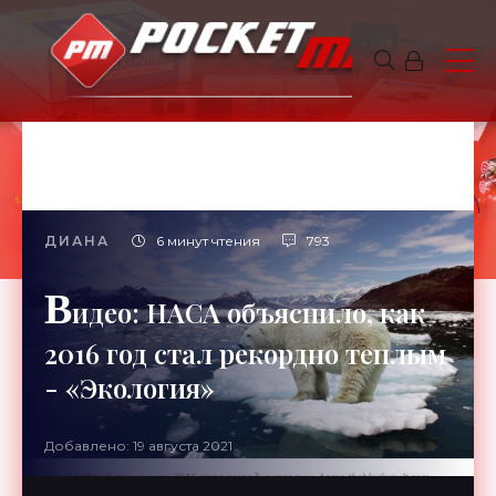
ДИАНА
6 минут чтения
793
В
идео: НАСА объяснило, как
2016 год стал рекордно теплым
- «Экология»
Добавлено: 19 августа 2021