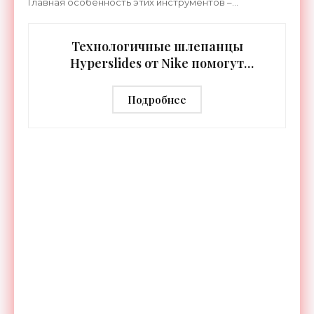
Главная особенность этих инструментов –
встроенная RGB-подсветка грифа. Светодиоды
синхронизируются с
Технологичные шлепанцы
Hyperslides от Nike помогут
расслабить усталые ноги после
тренировки - «Гаджеты»
Подробнее