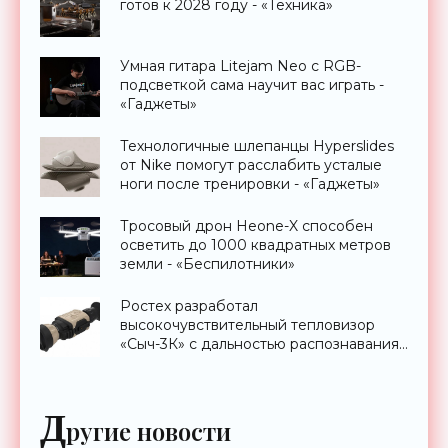
готов к 2028 году - «Техника»
Умная гитара Litejam Neo с RGB-
подсветкой сама научит вас играть -
«Гаджеты»
Технологичные шлепанцы Hyperslides
от Nike помогут расслабить усталые
ноги после тренировки - «Гаджеты»
Тросовый дрон Heone-X способен
осветить до 1000 квадратных метров
земли - «Беспилотники»
Ростех разработал
высокочувствительный тепловизор
«Сыч-3К» с дальностью распознавания
до 2 км - «Гаджеты»
Д
ругие новости