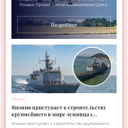
Лондон. Проект Sunrise авиакомпании Qantas
Airways организует беспосадочные перелеты
длительностью до 24
Подробнее
ОРУЖИЕ
Япония приступает к строительству
крупнейшего в мире эсминца с
системой ПРО AEGIS - «Оружие»
Япония приступает к строительству крупнейшего