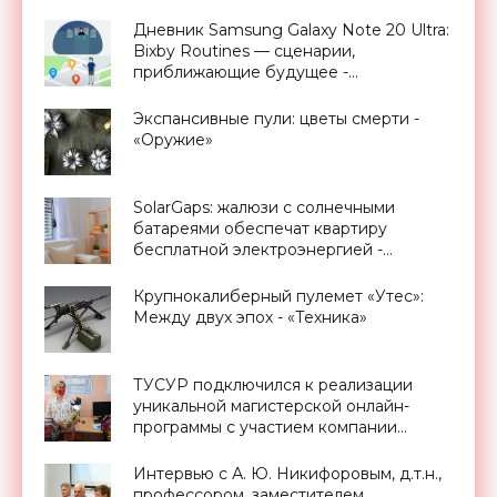
«Смартфоны»
Дневник Samsung Galaxy Note 20 Ultra:
Bixby Routines — сценарии,
приближающие будущее -
«Смартфоны»
Экспансивные пули: цветы смерти -
«Оружие»
SolarGaps: жалюзи с солнечными
батареями обеспечат квартиру
бесплатной электроэнергией -
«Новости Электроники»
Крупнокалиберный пулемет «Утес»:
Между двух эпох - «Техника»
ТУСУР подключился к реализации
уникальной магистерской онлайн-
программы с участием компании
Promobot - «Новости Электроники»
Интервью с А. Ю. Никифоровым, д.т.н.,
профессором, заместителем