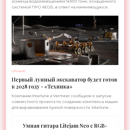
эсминца водоизмещением 14500 тонн, оснащенного
системой ПРО AEGIS, в ответ на изменяющуюся
ситуацию в Восточной Азии — в частности, на
ракетные
ОРУЖИЕ
Первый лунный экскаватор будет готов
к 2028 году - «Техника»
Компании Interlune и Vermeer сообщили о запуске
совместного проекта по созданию комплекса машин
для выравнивания лунной поверхности. Interlune
специализируется на робототехнике и космической
Умная гитара Litejam Neo с RGB-