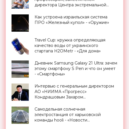
директора Центра экстремальной
прикладной электроники НИЯУ
МИФИ - «Смартфоны»
Как устроена израильская система
ПРО «Железный купол» - «Оружие»
Travel Cup: кружка определяющая
качество воды от украинского
стартапа H2OMetr - «Для дома»
Дневник Samsung Galaxy 21 Ultra: зачем
этому смартфону S Pen и что он умеет
- «Смартфоны»
Интервью с генеральным директором
АО «НИИМА «Прогресс»
Кондрашовым Захаром
Константиновичем в преддверии
Форума «Микроэлектроника-2021» -
Самодельная солнечная
«Смартфоны»
электростанция от харьковской
команды hooli - «Новости
Электроники»