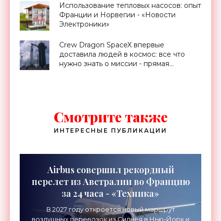
Использование тепловых насосов: опыт
Франции и Норвегии - «Новости
Электроники»
Crew Dragon SpaceX впервые
доставила людей в космос: все что
нужно знать о миссии - прямая
трансляция запуска - «Космос»
Смотрите также
ИНТЕРЕСНЫЕ ПУБЛИКАЦИИ
Airbus совершил рекордный
перелет из Австралии во Францию
за 24 часа - «Техника»
В 2027 году откроется новый маршрут
воздушных перевозок из Сиднея в Нью-Йорк и