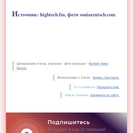
И
сточник: hightech.fm, фото soniarentsch.com
Цитирование статьи, картинки - фото скриншот -
Rambler News
Service.
Иллюстрация к статье -
Яндекс. Картинки.
Есть вопросы.
Напишите нам.
Общие правила
поведения на сайте.
Подпишитесь
И будьте в курсе первыми!