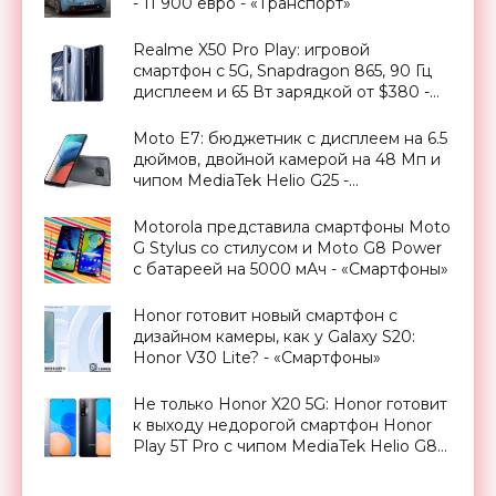
- 11 900 евро - «Транспорт»
Realme X50 Pro Play: игровой
смартфон с 5G, Snapdragon 865, 90 Гц
дисплеем и 65 Вт зарядкой от $380 -
«Смартфоны»
Moto E7: бюджетник с дисплеем на 6.5
дюймов, двойной камерой на 48 Мп и
чипом MediaTek Helio G25 -
«Смартфоны»
Motorola представила смартфоны Moto
G Stylus со стилусом и Moto G8 Power
с батареей на 5000 мАч - «Смартфоны»
Honor готовит новый смартфон с
дизайном камеры, как у Galaxy S20:
Honor V30 Lite? - «Смартфоны»
Не только Honor X20 5G: Honor готовит
к выходу недорогой смартфон Honor
Play 5T Pro с чипом MediaTek Helio G80
и 22-ваттной зарядкой - «Смартфоны»