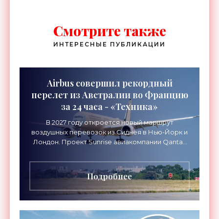
Смотрите также
ИНТЕРЕСНЫЕ ПУБЛИКАЦИИ
Airbus совершил рекордный
перелет из Австралии во Францию
за 24 часа - «Техника»
В 2027 году откроется новый маршрут
воздушных перевозок из Сиднея в Нью-Йорк и
Лондон. Проект Sunrise авиакомпании Qantas
Airways организует беспосадочные перелеты
длительностью до 24
Подробнее