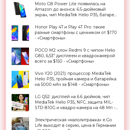
Moto G8 Power Lite появилась на
Amazon до анонса: 6.5-дюймовый
экран, чип MediaTek Helio P35, батарея
на 5000 мАч и ценник в 190 евро -
«Смартфоны»
Honor Play 4T и Play 4T Pro: такие
разные смартфоны с ценником от $170
- «Смартфоны»
POCO M2: клон Redmi 9 с чипом Helio
G80, 6,53" дисплеем и квадрокамерой
всего за $150 - «Смартфоны»
Vivo Y20 (2021): процессор MediaTek
Helio P35, тройная камера и батарейка
на 5000 мАч за $148 - «Смартфоны»
LG Q52: дисплей на 6.6 дюймов, чип
MediaTek Helio P35, NFC, защита MIL-
STD-810G и квадро-камера на 48 Мп -
«Смартфоны»
Электрическая «малолитражка» e.Go
Life выходит в серию, цена в Германии