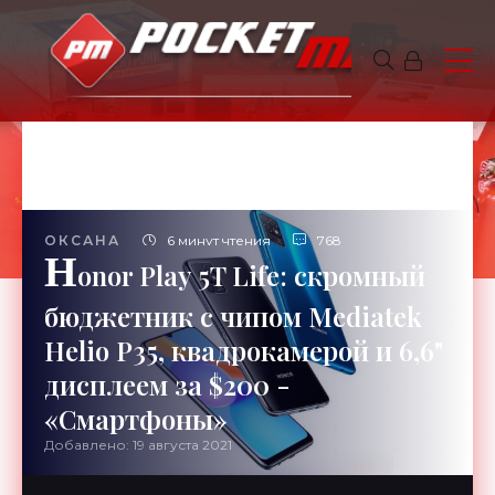
ОКСАНА
6 минут чтения
768
H
onor Play 5T Life: скромный
бюджетник с чипом Mediatek
Helio P35, квадрокамерой и 6,6"
дисплеем за $200 -
«Смартфоны»
Добавлено: 19 августа 2021