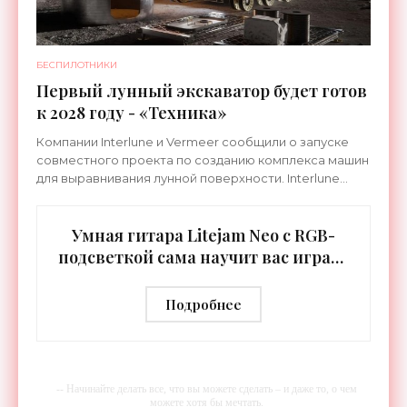
БЕСПИЛОТНИКИ
Первый лунный экскаватор будет готов
к 2028 году - «Техника»
Компании Interlune и Vermeer сообщили о запуске
совместного проекта по созданию комплекса машин
для выравнивания лунной поверхности. Interlune
специализируется на робототехнике и космической
Умная гитара Litejam Neo с RGB-
подсветкой сама научит вас играть
- «Гаджеты»
Подробнее
-- Начинайте делать все, что вы можете сделать – и даже то, о чем
можете хотя бы мечтать.