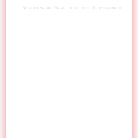
-- Все дело в мыслях. Мысль — начало всего. И мыслями можно
управлять. И поэтому главное дело совершенствования: работать над
мыслями.
-- Идите уверенно по направлению к мечте. Живите той жизнью,
которую вы сами себе придумали.
-- Самое большое богатство — это ум. Самая большая нищета —
глупость. Из всех страхов самый пугающий — самолюбование.
-- Лучшее, что можно сделать с хорошим советом, это пропустить его
мимо ушей. Он никогда не бывает полезен никому, кроме того, кто
его дал.
-- Люблю давать советы и очень не люблю, когда их дают мне.