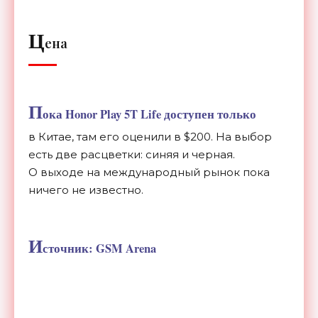
Ц
ена
П
ока Honor Play 5T Life доступен только
в
Китае, там его оценили в
$200. На
выбор
есть две расцветки: синяя и
черная.
О
выходе на
международный рынок пока
ничего не
известно.
И
сточник: GSM Arena