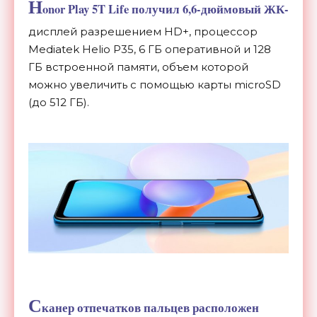
H
onor Play 5T Life получил 6,
6-дюймовый
ЖК-
дисплей
разрешением HD+, процессор
Mediatek Helio P35, 6 ГБ
оперативной и
128
ГБ
встроенной памяти, объем которой
можно увеличить с
помощью карты microSD
(до
512 ГБ).
С
канер отпечатков пальцев расположен