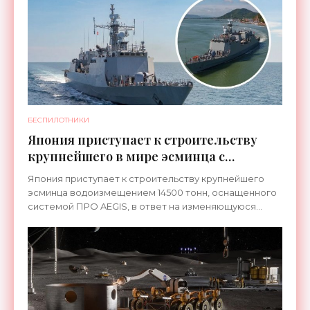
БЕСПИЛОТНИКИ
Япония приступает к строительству
крупнейшего в мире эсминца с
системой ПРО AEGIS - «Оружие»
Япония приступает к строительству крупнейшего
эсминца водоизмещением 14500 тонн, оснащенного
системой ПРО AEGIS, в ответ на изменяющуюся
ситуацию в Восточной Азии — в частности, на
ракетные