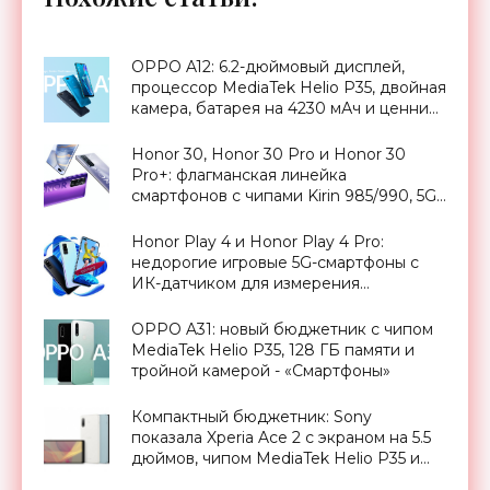
OPPO A12: 6.2-дюймовый дисплей,
процессор MediaTek Helio P35, двойная
камера, батарея на 4230 мАч и ценник
от $160 - «Смартфоны»
Honor 30, Honor 30 Pro и Honor 30
Pro+: флагманская линейка
смартфонов с чипами Kirin 985/990, 5G,
OLED-дисплеями на 60/90 Гц, без
сервисов Google и ценником от $424 -
Honor Play 4 и Honor Play 4 Pro:
«Смартфоны»
недорогие игровые 5G-смартфоны с
ИК-датчиком для измерения
температуры за доплату - «Смартфоны»
OPPO A31: новый бюджетник с чипом
MediaTek Helio P35, 128 ГБ памяти и
тройной камерой - «Смартфоны»
Компактный бюджетник: Sony
показала Xperia Ace 2 с экраном на 5.5
дюймов, чипом MediaTek Helio P35 и
защитой IP68 - «Смартфоны»