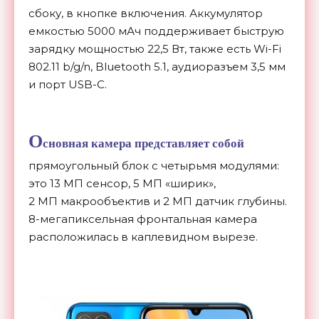
сбоку, в
кнопке включения. Аккумулятор
емкостью 5000
мАч поддерживает быструю
зарядку мощностью 22,5 Вт, также есть
Wi-Fi
802.11 b/g/n, Bluetooth 5.1, аудиоразъем 3,5
мм
и
порт
USB-C
.
О
сновная камера представляет собой
прямоугольный блок с
четырьмя модулями:
это 13
МП
сенсор, 5
МП
«
ширик
»
,
2
МП
макрообъектив и
2
МП
датчик глубины.
8-мегапиксельная
фронтальная камера
расположилась в
каплевидном вырезе.