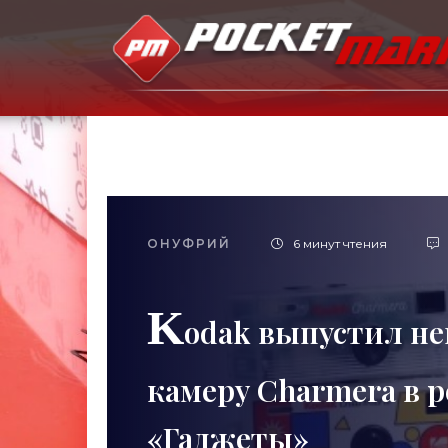
ОНУФРИЙ
6 минут чтения
K
odak выпустил не
камеру Charmera в р
«Гаджеты»