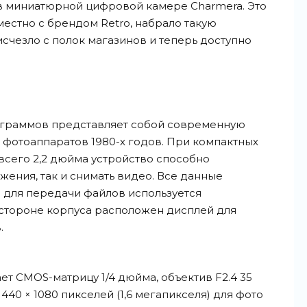
в миниатюрной цифровой камере Charmera. Это
местно с брендом Retro, набрало такую
исчезло с полок магазинов и теперь доступно
 граммов представляет собой современную
фотоаппаратов 1980-х годов. При компактных
всего 2,2 дюйма устройство способно
жения, так и снимать видео. Все данные
а для передачи файлов используется
 стороне корпуса расположен дисплей для
.
т CMOS-матрицу 1/4 дюйма, объектив F2.4 35
40 × 1080 пикселей (1,6 мегапикселя) для фото