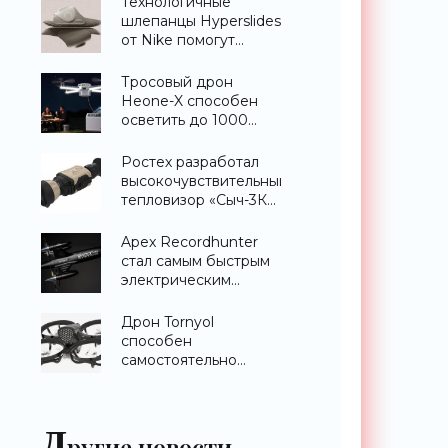
Технологичные
шлепанцы Hyperslides
от Nike помогут
расслабить усталые
ноги после
Тросовый дрон
тренировки -
Heone-X способен
«Гаджеты»
осветить до 1000
квадратных метров
земли -
Ростех разработал
«Беспилотники»
высокочувствительный
тепловизор «Сыч-3К»
с дальностью
распознавания до 2
Apex Recordhunter
км - «Гаджеты»
стал самым быстрым
электрическим
дроном в мире -
«Беспилотники»
Дрон Tornyol
способен
самостоятельно
отслеживать и
уничтожать комаров -
«Беспилотники»
Д
ругие новости