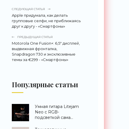
СЛЕДУЮЩАЯ СТАТЬЯ
Apple придумала, как делать
групповые селфи, не приближаясь
друг к другу - «Смартфоны»
ПРЕДЫДУЩАЯ СТАТЬЯ
Motorola One Fusion+: 6,5" дисплей,
выдвижная фронталка,
Snapdragon 730 и эксклюзивные
темы за €299 - «Смартфоны»
Популярные статьи
Умная гитара Litejam
Neo с RGB-
подсветкой сама
научит вас играть -
«Гаджеты»