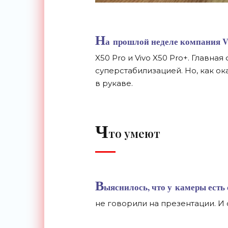
Н
а
прошлой неделе компания Vi
X50 Pro и
Vivo X50 Pro+. Главная
суперстабилизацией. Но, как ока
в
рукаве.
Ч
то умеют
В
ыяснилось, что у
камеры есть 
не
говорили на
презентации. И