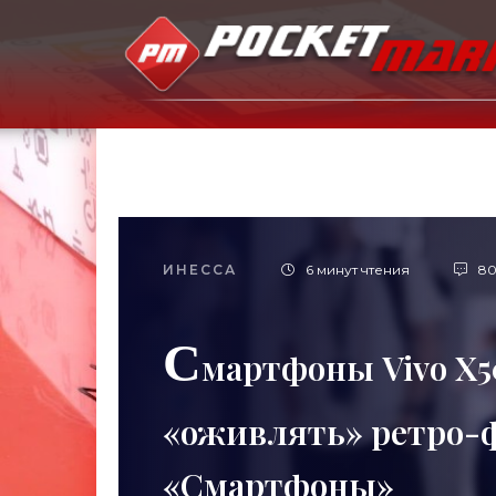
ИНЕССА
6 минут чтения
8
С
мартфоны Vivo X50
«оживлять» ретро-
«Смартфоны»