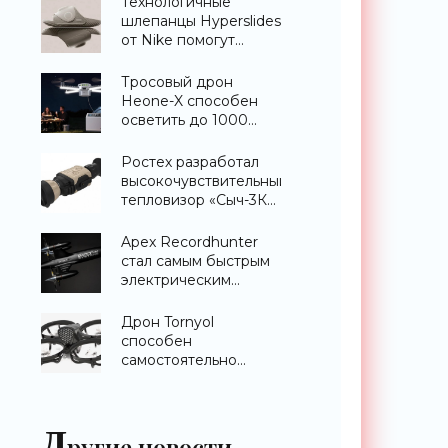
Технологичные
шлепанцы Hyperslides
от Nike помогут
расслабить усталые
ноги после
Тросовый дрон
тренировки -
Heone-X способен
«Гаджеты»
осветить до 1000
квадратных метров
земли -
Ростех разработал
«Беспилотники»
высокочувствительный
тепловизор «Сыч-3К»
с дальностью
распознавания до 2
Apex Recordhunter
км - «Гаджеты»
стал самым быстрым
электрическим
дроном в мире -
«Беспилотники»
Дрон Tornyol
способен
самостоятельно
отслеживать и
уничтожать комаров -
«Беспилотники»
Д
ругие новости