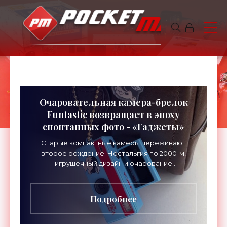
Очаровательная камера-брелок
Funtastic возвращает в эпоху
спонтанных фото - «Гаджеты»
Старые компактные камеры переживают
второе рождение. Ностальгия по 2000-м,
игрушечный дизайн и очарование
несовершенных снимков сформировали
небольшую нишу для таких гаджетов, как
Подробнее