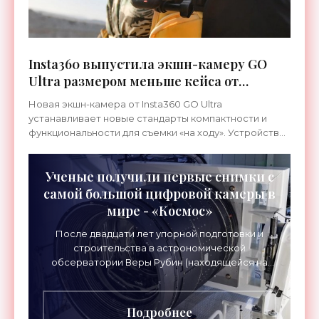
Insta360 выпустила экшн-камеру GO
Ultra размером меньше кейса от
наушников - «Гаджеты»
Новая экшн-камера от Insta360 GO Ultra
устанавливает новые стандарты компактности и
функциональности для съемки «на ходу». Устройство
размером меньше кейса для AirPods и способно
вести запись в 4K с
Ученые получили первые снимки с
самой большой цифровой камеры в
мире - «Космос»
После двадцати лет упорной подготовки и
строительства в астрономической
обсерватории Веры Рубин (находящейся на
территории Чили) начала работу самая
крупная цифровая камера на планете – ее
Подробнее