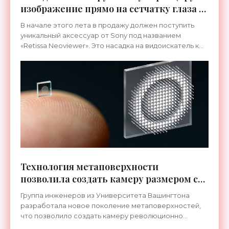
изображение прямо на сетчатку глаза -
«Гаджеты»
В начале этого лета в продажу должен поступить
уникальный аксессуар от Sony под названием
«Retissa Neoviewer». Это насадка на видоискатель к
цифровой камере DSC-HX99, которая вместо
привычного
Технология метаповерхности
позволила создать камеру размером с
песчинку - «Технологии»
Группа инженеров из Университета Вашингтона
разработала новое поколение метаповерхностей,
что позволило создать камеру революционно
малого размера. Это квадрат со стороной всего 0,5