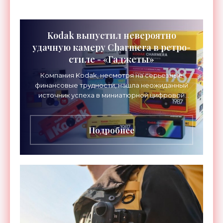
Kodak выпустил невероятно
удачную камеру Charmera в ретро-
стиле - «Гаджеты»
Компания Kodak, несмотря на серьезные
финансовые трудности, нашла неожиданный
источник успеха в миниатюрной цифровой
камере Charmera. Это устройство,
разработанное совместно с брендом
Подробнее