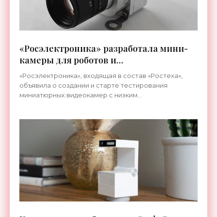
«Росэлектроника» разработала мини-
камеры для роботов и
промышленности - «Технологии»
«Росэлектроника», входящая в состав «Ростеха»,
объявила о создании и старте тестирования
миниатюрных видеокамер с низким
энергопотреблением, которыми в перспективе
будут оснащаться разного рода