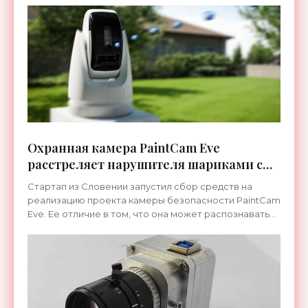
200-кратный
Охранная камера PaintCam Eve
расстреляет нарушителя шариками с
краской — или слезоточивым газом -
Стартап из Словении запустил сбор средств на
«Гаджеты»
реализацию проекта камеры безопасности PaintCam
Eve. Ее отличие в том, что она может распознавать
различные объекты в поле зрения и расстреливать