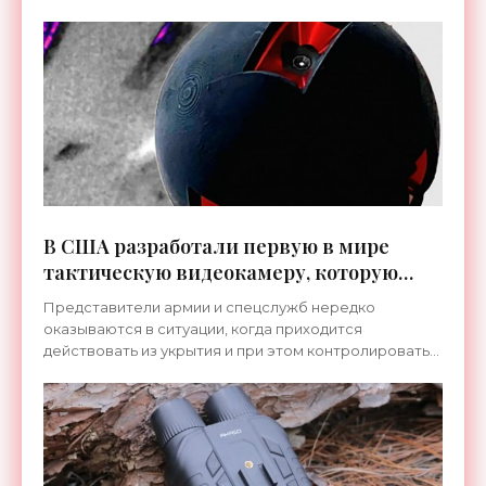
В США разработали первую в мире
тактическую видеокамеру, которую
можно бросать из-за укрытия -
Представители армии и спецслужб нередко
«Техника»
оказываются в ситуации, когда приходится
действовать из укрытия и при этом контролировать
ситуацию в отсутствие стационарных камер
видеонаблюдения.