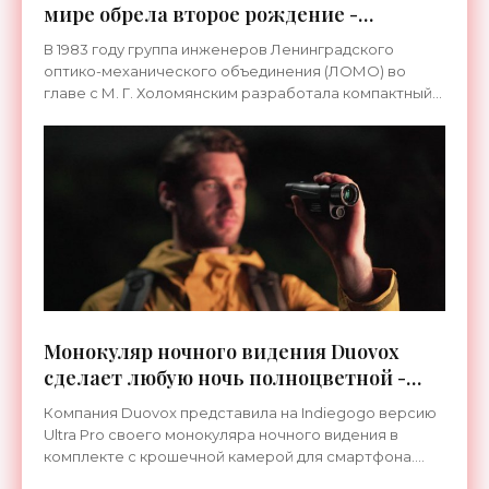
мире обрела второе рождение -
«Техника»
В 1983 году группа инженеров Ленинградского
оптико-механического объединения (ЛОМО) во
главе с М. Г. Холомянским разработала компактный
(107 х 68 х 43,5 мм) фотоаппарат «ЛОМО Компакт-
Автомат» («LOMO
Монокуляр ночного видения Duovox
сделает любую ночь полноцветной -
«Гаджеты»
Компания Duovox представила на Indiegogo версию
Ultra Pro своего монокуляра ночного видения в
комплекте с крошечной камерой для смартфона.
Все вместе, как обещают в компании, гарантирует