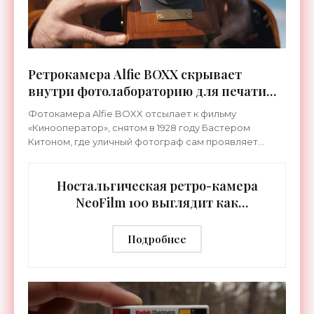
Ретрокамера Alfie BOXX скрывает
внутри фотолабораторию для печати
снимков - «Гаджеты»
Фотокамера Alfie BOXX отсылает к фильму
«Кинооператор», снятом в 1928 году Бастером
Китоном, где уличный фотограф сам проявляет
пленку. Эта деревянная камера ручной работы в
ретростиле сочетает
Ностальгическая ретро-камера
NeoFilm 100 выглядит как
контейнер для фотопленки -
«Гаджеты»
Подробнее