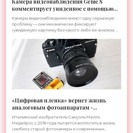
Камера видеонаблюдения Genie S
комментирует увиденное с помощью
GPT-модели - «Гаджеты»
Камеры видеонаблюдения имеют одну серьезную
проблему — они механически фиксируют
«увиденную» картинку без какого-либо ее анализа.
Как и следовало ожидать, на помощь в решении этой
проблемы пришел
«Цифровая пленка» вернет жизнь
аналоговым фотоаппаратам -
«Гаджеты»
Итальянский изобретатель Самуэль Мелло
Медейрос с 2018 года пытается воплотить в жизнь
симбиоз старой фотокамеры и современных