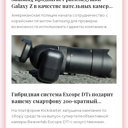
Galaxy Z в качестве нательных камер
для полицейских - «Гаджеты»
Американская полиция начала сотрудничество с
корейским гигантом Samsung для проверки
возможности использовать гаджеты компании в
качестве нательных камер. Полицейские
Кимберлинг-Сити и Индиан-Пойнт
Гибридная система Excope DT1 подарит
вашему смартфону 200-кратный
суперзум - «Гаджеты»
На платформе Kickstarter запущена кампания по
сбору средств на выпуск супертелеобъективной
камеры Beaverlab Excope DT1 с искусственным
интеллектом. Покупателям из коробки предлагается