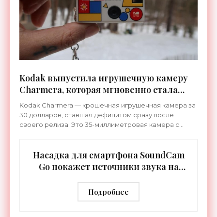
Kodak выпустила игрушечную камеру
Charmera, которая мгновенно стала
хитом - «Гаджеты»
Kodak Charmera — крошечная игрушечная камера за
30 долларов, ставшая дефицитом сразу после
своего релиза. Это 35-миллиметровая камера с
фиксированным объективом и крошечным 1/4-
дюймовым сенсором. Ее
Насадка для смартфона SoundCam
Go покажет источники звука на
фото - «Гаджеты»
Подробнее