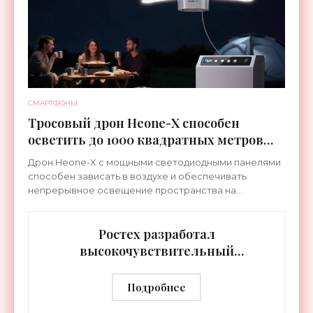
СМАРТФОНЫ
Тросовый дрон Heone-X способен
осветить до 1000 квадратных метров
земли - «Беспилотники»
Дрон Heone-X с мощными светодиодными панелями
способен зависать в воздухе и обеспечивать
непрерывное освещение пространства на
протяжении целых суток. В отличие от стационарных
источников света,
Ростех разработал
высокочувствительный
тепловизор «Сыч-3К» с
дальностью распознавания до 2 км
Подробнее
- «Гаджеты»