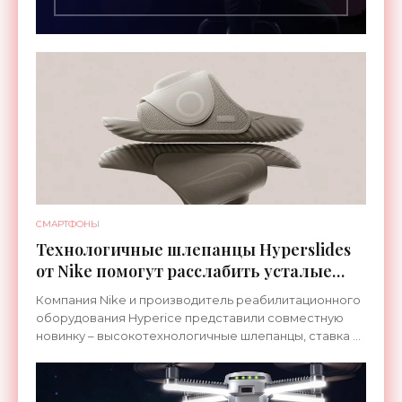
СМАРТФОНЫ
Технологичные шлепанцы Hyperslides
от Nike помогут расслабить усталые
ноги после тренировки - «Гаджеты»
Компания Nike и производитель реабилитационного
оборудования Hyperice представили совместную
новинку – высокотехнологичные шлепанцы, ставка в
которых сделана на сочетание тепла и вибрации.