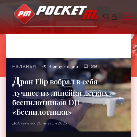
МЕЛАНЬЯ
6 минут чтения
236
Д
рон Flip вобрал в себя
лучшее из линейки легких
беспилотников DJI -
«Беспилотники»
Добавлено: 20 января 2025