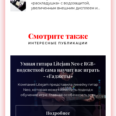
«раскладушка» с водозащитой,
увеличенным внешним дисплеем и
более прочным покрытием -
«Смартфоны»
Смотрите также
ИНТЕРЕСНЫЕ ПУБЛИКАЦИИ
Умная гитара Litejam Neo с RGB-
подсветкой сама научит вас играть
- «Гаджеты»
Компания Litejam представила линейку гитар
Neo, которая может изменить подход к
обучению игре. Главная особенность этих
инструментов – встроенная RGB-подсветка
грифа. Светодиоды
Подробнее