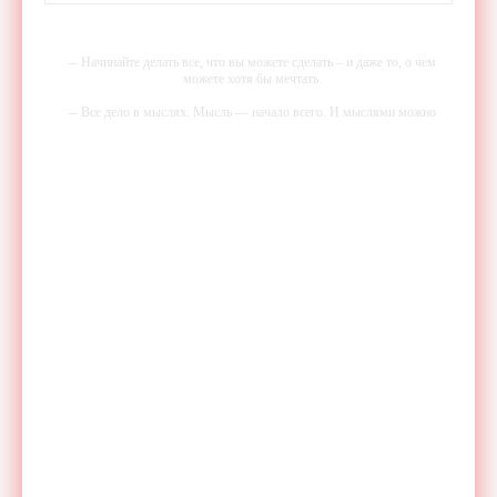
-- Начинайте делать все, что вы можете сделать – и даже то, о чем
можете хотя бы мечтать.
-- Все дело в мыслях. Мысль — начало всего. И мыслями можно
управлять. И поэтому главное дело совершенствования: работать над
мыслями.
-- Идите уверенно по направлению к мечте. Живите той жизнью,
которую вы сами себе придумали.
-- Самое большое богатство — это ум. Самая большая нищета —
глупость. Из всех страхов самый пугающий — самолюбование.
-- Лучшее, что можно сделать с хорошим советом, это пропустить его
мимо ушей. Он никогда не бывает полезен никому, кроме того, кто
его дал.
-- Люблю давать советы и очень не люблю, когда их дают мне.