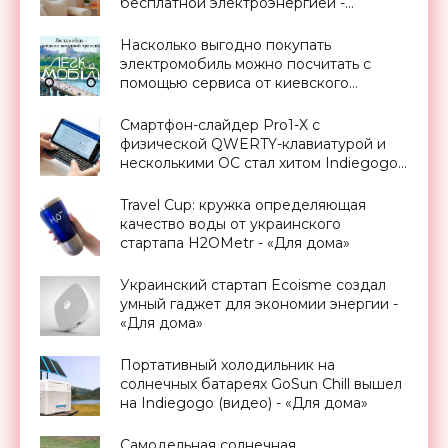
бесплатной электроэнергией -
«Новости Электроники»
Насколько выгодно покупать
электромобиль можно посчитать с
помощью сервиса от киевского
программиста - «Транспорт»
Смартфон-слайдер Pro1-X с
физической QWERTY-клавиатурой и
несколькими ОС стал хитом Indiegogo -
«Смартфоны»
Travel Cup: кружка определяющая
качество воды от украинского
стартапа H2OMetr - «Для дома»
Украинский стартап Ecoisme создал
умный гаджет для экономии энергии -
«Для дома»
Портативный холодильник на
солнечных батареях GoSun Chill вышел
на Indiegogo (видео) - «Для дома»
Самодельная солнечная