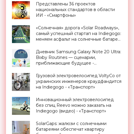
Представлены 36 проектов
национальных стандартов в области
ИИ - «Смартфоны»
«Солнечная» дорога «Solar Roadways»,
самый успешный стартап на Indiegogo:
меняем асфальт на солнечные батареи
- «Новости Электроники»
Дневник Samsung Galaxy Note 20 Ultra:
Bixby Routines — сценарии,
приближающие будущее -
«Смартфоны»
Грузовой электровелосипед VoltyCо от
украинских инженеров краудфандится
на Indiegogo - «Транспорт»
Инновационный электровелосипед
без спиц Reevo можно заказать на
Indiegogo (видео) - «Транспорт»
SolarGaps: жалюзи с солнечными
батареями обеспечат квартиру