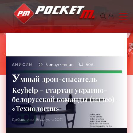
АНИСИМ
6 минут чтения
806
У
мный дрон-спасатель
Keyhelp - стартап украино-
белорусской команды (видео) -
«Технологии»
Добавлено: 18 августа 2021