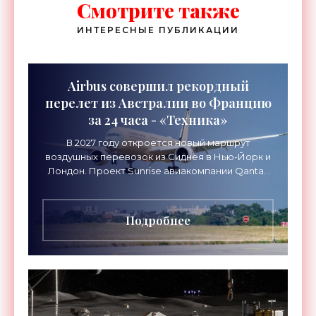
Смотрите также
ИНТЕРЕСНЫЕ ПУБЛИКАЦИИ
Airbus совершил рекордный
перелет из Австралии во Францию
за 24 часа - «Техника»
В 2027 году откроется новый маршрут
воздушных перевозок из Сиднея в Нью-Йорк и
Лондон. Проект Sunrise авиакомпании Qantas
Airways организует беспосадочные перелеты
длительностью до 24
Подробнее