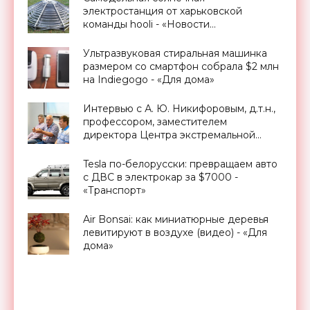
электростанция от харьковской
команды hooli - «Новости
Электроники»
Ультразвуковая стиральная машинка
размером со смартфон собрала $2 млн
на Indiegogo - «Для дома»
Интервью с А. Ю. Никифоровым, д.т.н.,
профессором, заместителем
директора Центра экстремальной
прикладной электроники НИЯУ
МИФИ - «Смартфоны»
Tesla по-белорусски: превращаем авто
с ДВС в электрокар за $7000 -
«Транспорт»
Air Bonsai: как миниатюрные деревья
левитируют в воздухе (видео) - «Для
дома»