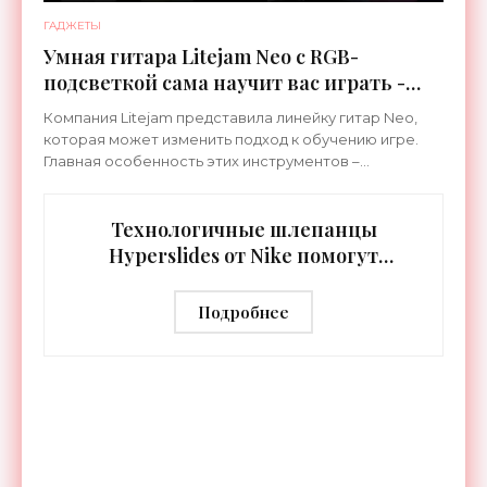
ГАДЖЕТЫ
Умная гитара Litejam Neo с RGB-
подсветкой сама научит вас играть -
«Гаджеты»
Компания Litejam представила линейку гитар Neo,
которая может изменить подход к обучению игре.
Главная особенность этих инструментов –
встроенная RGB-подсветка грифа. Светодиоды
синхронизируются с
Технологичные шлепанцы
Hyperslides от Nike помогут
расслабить усталые ноги после
тренировки - «Гаджеты»
Подробнее