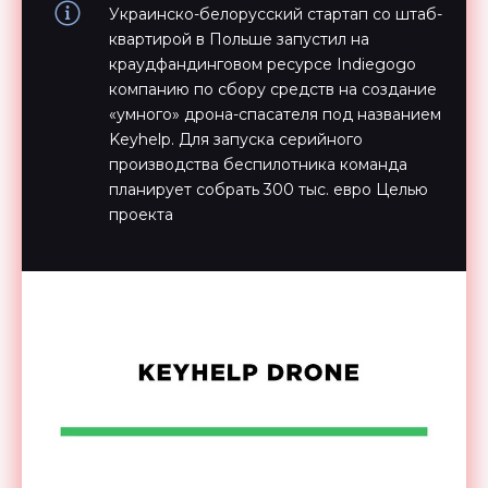
Украинско-белорусский стартап со штаб-
квартирой в Польше запустил на
краудфандинговом ресурсе Indiegogo
компанию по сбору средств на создание
«умного» дрона-спасателя под названием
Keyhelp. Для запуска серийного
производства беспилотника команда
планирует собрать 300 тыс. евро Целью
проекта