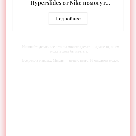
Hyperslides от Nike помогут
расслабить усталые ноги после
тренировки - «Гаджеты»
Подробнее
-- Начинайте делать все, что вы можете сделать – и даже то, о чем
можете хотя бы мечтать.
-- Все дело в мыслях. Мысль — начало всего. И мыслями можно
управлять. И поэтому главное дело совершенствования: работать над
мыслями.
-- Идите уверенно по направлению к мечте. Живите той жизнью,
которую вы сами себе придумали.
-- Самое большое богатство — это ум. Самая большая нищета —
глупость. Из всех страхов самый пугающий — самолюбование.
-- Лучшее, что можно сделать с хорошим советом, это пропустить его
мимо ушей. Он никогда не бывает полезен никому, кроме того, кто
его дал.
-- Люблю давать советы и очень не люблю, когда их дают мне.