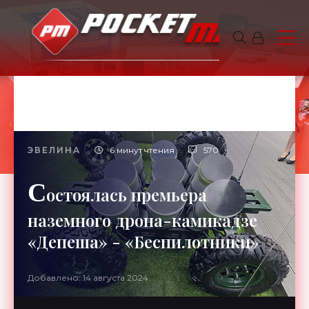
ЭВЕЛИНА
6 минут чтения
570
С
остоялась премьера
наземного дрона-камикадзе
«Депеша» - «Беспилотники»
Добавлено: 14 августа 2024