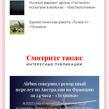
Ночной вариант дрона «Гастелло»
испытали в войсках - «Беспилотники»
Баллистическая ракета «Точка-У» -
«Техника»
Смотрите также
ИНТЕРЕСНЫЕ ПУБЛИКАЦИИ
Airbus совершил рекордный
перелет из Австралии во Францию
за 24 часа - «Техника»
В 2027 году откроется новый маршрут
воздушных перевозок из Сиднея в Нью-Йорк и