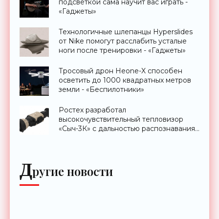
подсветкой сама научит вас играть -
«Гаджеты»
Технологичные шлепанцы Hyperslides
от Nike помогут расслабить усталые
ноги после тренировки - «Гаджеты»
Тросовый дрон Heone-X способен
осветить до 1000 квадратных метров
земли - «Беспилотники»
Ростех разработал
высокочувствительный тепловизор
«Сыч-3К» с дальностью распознавания
до 2 км - «Гаджеты»
Д
ругие новости