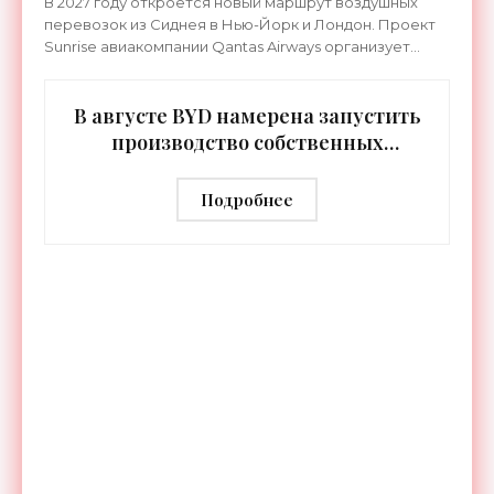
В 2027 году откроется новый маршрут воздушных
перевозок из Сиднея в Нью-Йорк и Лондон. Проект
Sunrise авиакомпании Qantas Airways организует
беспосадочные перелеты длительностью до 24
часов.
В августе BYD намерена запустить
производство собственных
человекоподобных роботов -
«Роботы»
Подробнее