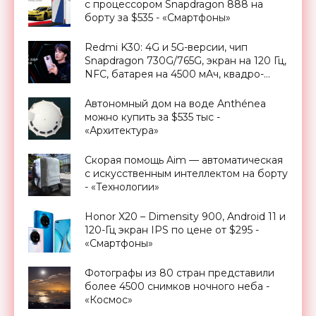
с процессором Snapdragon 888 на
борту за $535 - «Смартфоны»
Redmi K30: 4G и 5G-версии, чип
Snapdragon 730G/765G, экран на 120 Гц,
NFC, батарея на 4500 мАч, квадро-
камера на 64 Мп и ценник от $227 -
«Смартфоны»
Автономный дом на воде Anthénea
можно купить за $535 тыс -
«Архитектура»
Скорая помощь Aim — автоматическая
с искусственным интеллектом на борту
- «Технологии»
Honor X20 – Dimensity 900, Android 11 и
120-Гц экран IPS по цене от $295 -
«Смартфоны»
Фотографы из 80 стран представили
более 4500 снимков ночного неба -
«Космос»