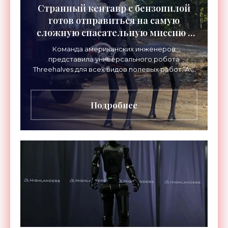
Странный кентавр с бензопилой
готов отправиться на самую
сложную спасательную миссию -
«Роботы»
Команда американских инженеров
представила универсального робота
Threehalves для всех видов полевых работ. А в
первую очередь – для спасательных миссий с
прицелом на работу в зонах
Подробнее