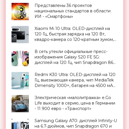
Представлены 36 проектов
национальных стандартов в области
ИИ - «Смартфоны»
Xiaomi Mi 10 Ultra: OLED-дисплей на
120 Гц, быстрая зарядка на 120 Вт,
квадро-камера со 120-кратным зумом,
чип Snapdragon 865 и ценник от $763 -
«Смартфоны»
В сеть утекли официальные пресс-
изображения Galaxy S20 FE 5G:
дисплей на 120 Гц, чип Snapdragon 865
и батарея на 4500 мАч - «Смартфоны»
Redmi K30 Ultra: OLED-дисплей на 120
Гц, выезжающая камера, чип MediaTek
Dimensity 1000+, батарея на 4500 мАч
с 33-ваттной зарядкой и ценник от
$288 - «Смартфоны»
Электрическая «малолитражка» e.Go
Life выходит в серию, цена в Германии
- 11 900 евро - «Транспорт»
Samsung Galaxy A70: дисплей Infinity-U
на 6.7-дюймов, чип Snapdragon 670 и