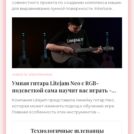
совместного проекта по созданию комплекса машин
для выравнивания лунной поверхности. Interlune
специализируется на робототехнике и космической
НОВОСТИ ЭЛЕКТРОНИКИ
Умная гитара Litejam Neo с RGB-
подсветкой сама научит вас играть -
«Гаджеты»
Компания Litejam представила линейку гитар Neo,
которая может изменить подход к обучению игре.
Главная особенность этих инструментов –
встроенная RGB-подсветка грифа. Светодиоды
синхронизируются с
Технологичные шлепанцы