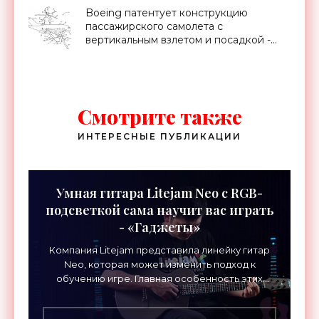
Boeing патентует конструкцию
пассажирского самолета с
вертикальным взлетом и посадкой -
«Техника»
Смотрите также
ИНТЕРЕСНЫЕ ПУБЛИКАЦИИ
Умная гитара Litejam Neo с RGB-
подсветкой сама научит вас играть
- «Гаджеты»
Компания Litejam представила линейку гитар
Neo, которая может изменить подход к
обучению игре. Главная особенность этих
инструментов – встроенная RGB-подсветка
грифа. Светодиоды