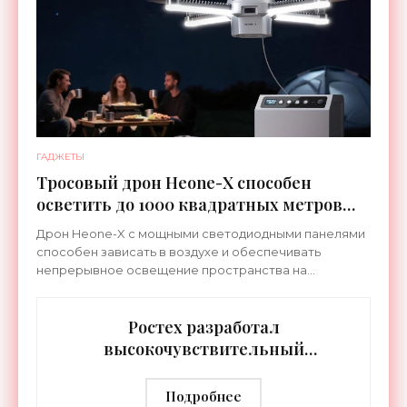
ГАДЖЕТЫ
Тросовый дрон Heone-X способен
осветить до 1000 квадратных метров
земли - «Беспилотники»
Дрон Heone-X с мощными светодиодными панелями
способен зависать в воздухе и обеспечивать
непрерывное освещение пространства на
протяжении целых суток. В отличие от стационарных
источников света,
Ростех разработал
высокочувствительный
тепловизор «Сыч-3К» с
дальностью распознавания до 2 км
Подробнее