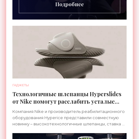
Подробнее
ГАДЖЕТЫ
Технологичные шлепанцы Hyperslides
от Nike помогут расслабить усталые
ноги после тренировки - «Гаджеты»
Компания Nike и производитель реабилитационного
оборудования Hyperice представили совместную
новинку – высокотехнологичные шлепанцы, ставка в
которых сделана на сочетание тепла и вибрации.