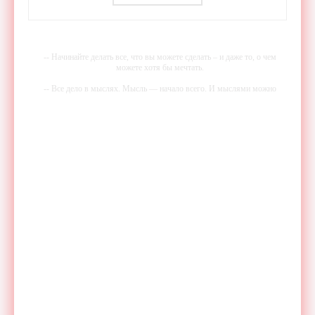
- «Гаджеты»
-- Начинайте делать все, что вы можете сделать – и даже то, о чем
можете хотя бы мечтать.
-- Все дело в мыслях. Мысль — начало всего. И мыслями можно
управлять. И поэтому главное дело совершенствования: работать над
мыслями.
-- Идите уверенно по направлению к мечте. Живите той жизнью,
которую вы сами себе придумали.
-- Самое большое богатство — это ум. Самая большая нищета —
глупость. Из всех страхов самый пугающий — самолюбование.
-- Лучшее, что можно сделать с хорошим советом, это пропустить его
мимо ушей. Он никогда не бывает полезен никому, кроме того, кто
его дал.
-- Люблю давать советы и очень не люблю, когда их дают мне.