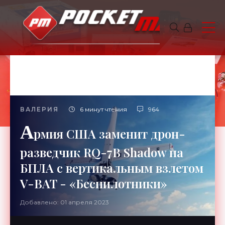
ВАЛЕРИЯ
6 минут чтения
964
А
рмия США заменит дрон-
разведчик RQ-7B Shadow на
БПЛА с вертикальным взлетом
V-BAT - «Беспилотники»
Добавлено: 01 апреля 2023