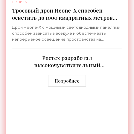
ТЕХНИКА
Тросовый дрон Heone-X способен
осветить до 1000 квадратных метров
земли - «Беспилотники»
Дрон Heone-X с мощными светодиодными панелями
способен зависать в воздухе и обеспечивать
непрерывное освещение пространства на
протяжении целых суток. В отличие от стационарных
источников света,
Ростех разработал
высокочувствительный
тепловизор «Сыч-3К» с
дальностью распознавания до 2 км
Подробнее
- «Гаджеты»