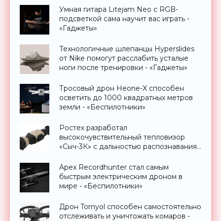
Умная гитара Litejam Neo с RGB-
подсветкой сама научит вас играть -
«Гаджеты»
Технологичные шлепанцы Hyperslides
от Nike помогут расслабить усталые
ноги после тренировки - «Гаджеты»
Тросовый дрон Heone-X способен
осветить до 1000 квадратных метров
земли - «Беспилотники»
Ростех разработал
высокочувствительный тепловизор
«Сыч-3К» с дальностью распознавания
до 2 км - «Гаджеты»
Apex Recordhunter стал самым
быстрым электрическим дроном в
мире - «Беспилотники»
Дрон Tornyol способен самостоятельно
отслеживать и уничтожать комаров -