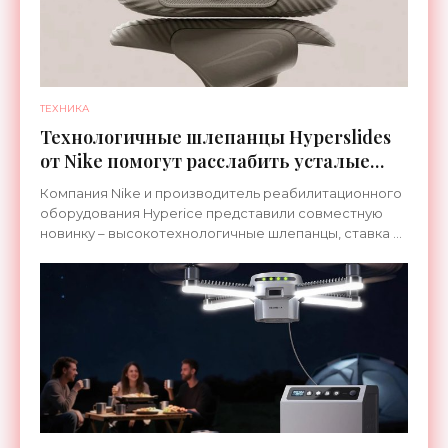
ТЕХНИКА
Технологичные шлепанцы Hyperslides
от Nike помогут расслабить усталые
ноги после тренировки - «Гаджеты»
Компания Nike и производитель реабилитационного
оборудования Hyperice представили совместную
новинку – высокотехнологичные шлепанцы, ставка в
которых сделана на сочетание тепла и вибрации.