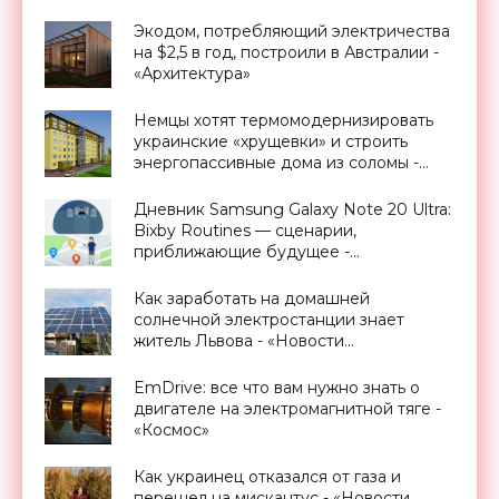
Экодом, потребляющий электричества
на $2,5 в год, построили в Австралии -
«Архитектура»
Немцы хотят термомодернизировать
украинские «хрущевки» и строить
энергопассивные дома из соломы -
«Архитектура»
Дневник Samsung Galaxy Note 20 Ultra:
Bixby Routines — сценарии,
приближающие будущее -
«Смартфоны»
Как заработать на домашней
солнечной электростанции знает
житель Львова - «Новости
Электроники»
EmDrive: все что вам нужно знать о
двигателе на электромагнитной тяге -
«Космос»
Как украинец отказался от газа и
перешел на мискантус - «Новости