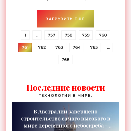
раз меньше диаметра человеческого волоса. Это
значит,
ЗАГРУЗИТЬ ЕЩЕ
1
...
757
758
759
760
761
762
763
764
765
...
768
Последние новости
ТЕХНОЛОГИИ В МИРЕ.
В Австралии завершено
строительство самого высокого в
мире деревянного небоскреба -