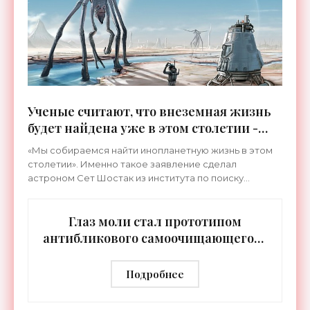
Ученые считают, что внеземная жизнь
будет найдена уже в этом столетии -
«Космос»
«Мы собираемся найти инопланетную жизнь в этом
столетии». Именно такое заявление сделал
астроном Сет Шостак из института по поиску
внеземных цивилизаций SETI. Как и многие другие
ученые, доктор
Глаз моли стал прототипом
антибликового самоочищающегося
стекла - «Технологии»
Подробнее