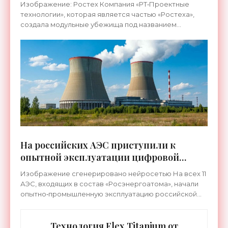
предприятий - «Технологии»
Изображение: Ростех Компания «РТ‑Проектные
технологии», которая является частью «Ростеха»,
создала модульные убежища под названием
«КУБ‑М», которые уже поставляются заказчикам. В
частности, такие
На российских АЭС приступили к
опытной эксплуатации цифровой
системы «ТОРЭКС» - «Технологии»
Изображение сгенерировано нейросетью На всех 11
АЭС, входящих в состав «Росэнергоатома», начали
опытно‑промышленную эксплуатацию российской
цифровой системы «ТОРЭКС». Пользоваться ей будут
свыше 20
Технология Flex Titanium от