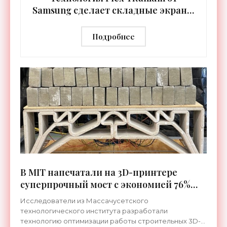
Samsung сделает складные экраны
исключительно долговечными -
«Технологии»
Подробнее
В MIT напечатали на 3D-принтере
суперпрочный мост с экономией 76%
бетона - «Технологии»
Исследователи из Массачусетского
технологического института разработали
технологию оптимизации работы строительных 3D-