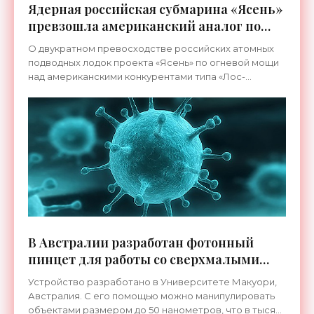
Ядерная российская субмарина «Ясень»
превзошла американский аналог по
числу крылатых ракет - «Техника»
О двукратном превосходстве российских атомных
подводных лодок проекта «Ясень» по огневой мощи
над американскими конкурентами типа «Лос-
Анжелес» и «Вирджиния» стало известно из уст
Владимира
В Австралии разработан фотонный
пинцет для работы со сверхмалыми
объектами - «Технологии»
Устройство разработано в Университете Макуори,
Австралия. С его помощью можно манипулировать
объектами размером до 50 нанометров, что в тысячу