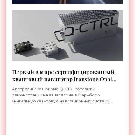
Первый в мире сертифицированный
квантовый навигатор Ironstone Opal
работает без спутников GPS -
Австралийская фирма Q-CTRL готовит к
«Технологии»
демонстрации на авиасалоне в Фарнборо
уникальную квантовую навигационную систему,
которая прошла сертификацию по стандартам
летной годности и предназначена для