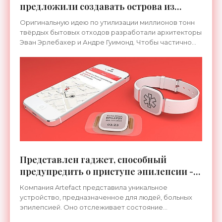
предложили создавать острова из
мусора - «Технологии»
Оригинальную идею по утилизации миллионов тонн
твёрдых бытовых отходов разработали архитекторы
Эван Эрлебахер и Андре Гуимонд. Чтобы частично
разгрузить переполненные городские свалки и
Представлен гаджет, способный
предупредить о приступе эпилепсии -
«Гаджеты»
Компания Artefact представила уникальное
устройство, предназначенное для людей, больных
эпилепсией. Оно отслеживает состояние
пользователя и способно предупредить о грядущем