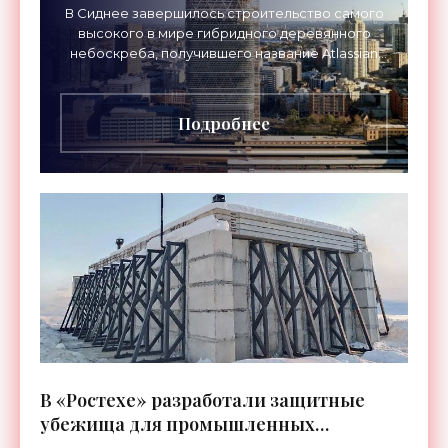
«Технологии»
В Сиднее завершилось строительство самого
высокого в мире гибридного деревянного
небоскреба, получившего название Atlassian
Central. Башня высотой 180 метров более чем
вдвое превзошла
Подробнее
В «Ростехе» разработали защитные
убежища для промышленных