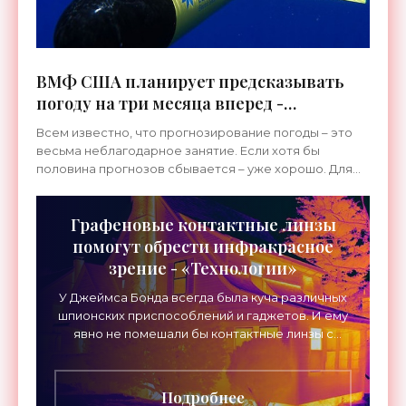
ВМФ США планирует предсказывать
погоду на три месяца вперед -
«Технологии»
Всем известно, что прогнозирование погоды – это
весьма неблагодарное занятие. Если хотя бы
половина прогнозов сбывается – уже хорошо. Для
кораблей в океане весьма важно знать, где и когда
море будет
Графеновые контактные линзы
помогут обрести инфракрасное
зрение - «Технологии»
У Джеймса Бонда всегда была куча различных
шпионских приспособлений и гаджетов. И ему
явно не помешали бы контактные линзы с
инфракрасным зрением. Такая вещь в скором
времени может стать
Подробнее