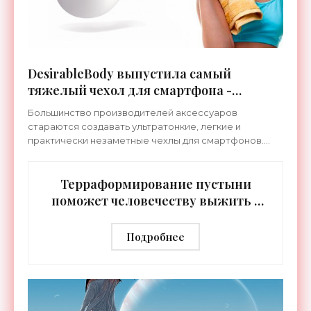
DesirableBody выпустила самый
тяжелый чехол для смартфона -
«Гаджеты»
Большинство производителей аксессуаров
стараются создавать ультратонкие, легкие и
практически незаметные чехлы для смартфонов.
Все, но только не британская компания
DesirableBody. Она выпустила
Терраформирование пустыни
поможет человечеству выжить -
«Технологии»
Подробнее