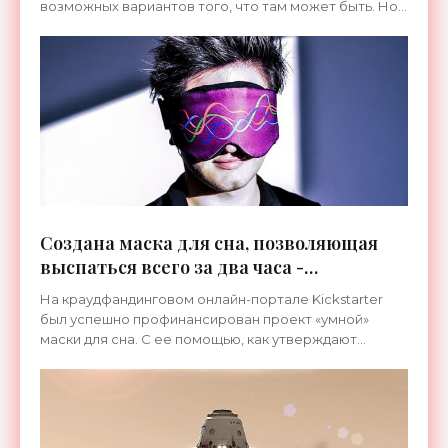
возможных вариантов того, что там может быть. Но
какой их них является правдой, достоверно не знает
никто.
Создана маска для сна, позволяющая
выспаться всего за два часа -
«Гаджеты»
На краудфандинговом онлайн-портале Kickstarter
был успешно профинансирован проект «умной»
маски для сна. С ее помощью, как утверждают
разработчики, пользователь сможет выспаться
меньше чем за шесть