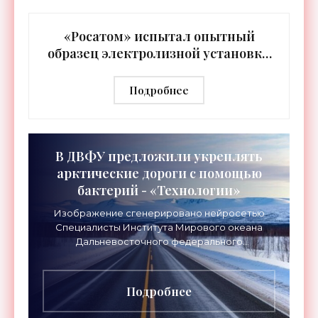
принтеров, что позволило решить фундаментальную
задачу. А именно – печатать
«Росатом» испытал опытный
образец электролизной установки
для производства водорода -
«Технологии»
Подробнее
В ДВФУ предложили укреплять
арктические дороги с помощью
бактерий - «Технологии»
Изображение сгенерировано нейросетью
Специалисты Института Мирового океана
Дальневосточного федерального
университета (ДВФУ) предложили
перспективный способ упрочнения грунтов,
который
Подробнее