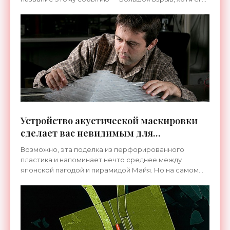
истинная природа до сих пор не ясна. Тем временем,
данные,
Устройство акустической маскировки
сделает вас невидимым для
гидролокаторов - «Технологии»
Возможно, эта поделка из перфорированного
пластика и напоминает нечто среднее между
японской пагодой и пирамидой Майя. Но на самом
деле перед нами — маскирующее устройство.
Разумеется, пирамида не