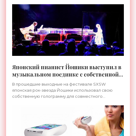
Японский пианист Йошики выступил в
музыкальном поединке с собственной
голограммой - «Технологии»
В прошедшие выходные на фестивале SXSW
японская рок-звезда Йошики использовал свою
собственную голограмму для совместного
выступления. Это было сделано в попытке немного
разнообразить шоу, а также