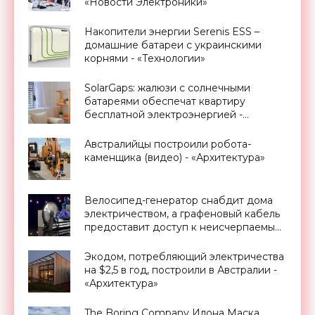
«Новости Электроники»
Накопители энергии Serenis ESS –
домашние батареи с украинскими
корнями - «Технологии»
SolarGaps: жалюзи с солнечными
батареями обеспечат квартиру
бесплатной электроэнергией -
«Новости Электроники»
Австралийцы построили робота-
каменщика (видео) - «Архитектура»
Велосипед-генератор снабдит дома
электричеством, а графеновый кабель
предоставит доступ к неисчерпаемым
запасам геотермальной энергии,
проект Billions in Change (видео) -
Экодом, потребляющий электричества
«Новости Электроники»
на $2,5 в год, построили в Австралии -
«Архитектура»
The Boring Company Илона Маска