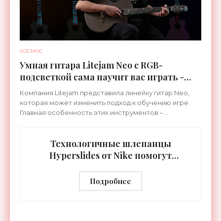
КОСМОС
Умная гитара Litejam Neo с RGB-
подсветкой сама научит вас играть -
«Гаджеты»
Компания Litejam представила линейку гитар Neo,
которая может изменить подход к обучению игре.
Главная особенность этих инструментов –
встроенная RGB-подсветка грифа. Светодиоды
синхронизируются с
Технологичные шлепанцы
Hyperslides от Nike помогут
расслабить усталые ноги после
тренировки - «Гаджеты»
Подробнее