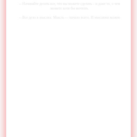
-- Начинайте делать все, что вы можете сделать – и даже то, о чем
можете хотя бы мечтать.
-- Все дело в мыслях. Мысль — начало всего. И мыслями можно
управлять. И поэтому главное дело совершенствования: работать над
мыслями.
-- Идите уверенно по направлению к мечте. Живите той жизнью,
которую вы сами себе придумали.
-- Самое большое богатство — это ум. Самая большая нищета —
глупость. Из всех страхов самый пугающий — самолюбование.
-- Лучшее, что можно сделать с хорошим советом, это пропустить его
мимо ушей. Он никогда не бывает полезен никому, кроме того, кто
его дал.
-- Люблю давать советы и очень не люблю, когда их дают мне.