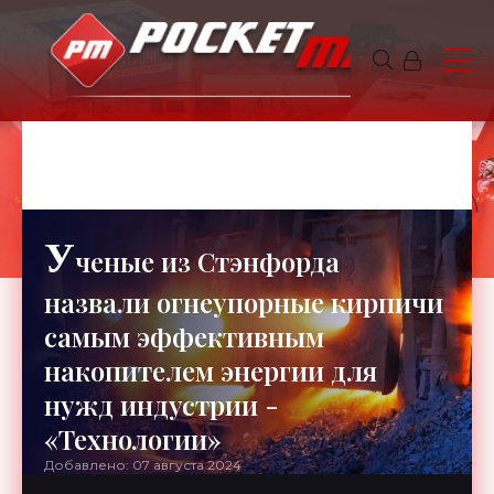
GOLDMAN
6 минут чтения
361
У
ченые из Стэнфорда
назвали огнеупорные кирпичи
самым эффективным
накопителем энергии для
нужд индустрии -
«Технологии»
Добавлено: 07 августа 2024