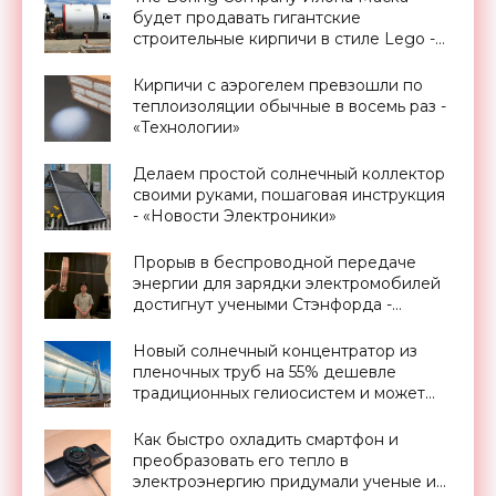
будет продавать гигантские
строительные кирпичи в стиле Lego -
«Технологии»
Кирпичи с аэрогелем превзошли по
теплоизоляции обычные в восемь раз -
«Технологии»
Делаем простой солнечный коллектор
своими руками, пошаговая инструкция
- «Новости Электроники»
Прорыв в беспроводной передаче
энергии для зарядки электромобилей
достигнут учеными Стэнфорда -
«Технологии»
Новый солнечный концентратор из
пленочных труб на 55% дешевле
традиционных гелиосистем и может
служить мобильной электростанцией
(видео) - «Новости Электроники»
Как быстро охладить смартфон и
преобразовать его тепло в
электроэнергию придумали ученые из