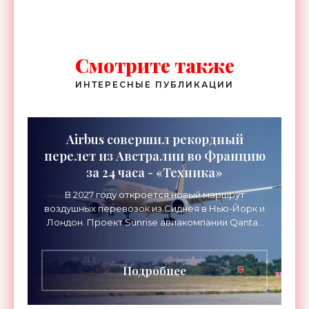
США и Китая - «Технологии»
Смотрите также
ИНТЕРЕСНЫЕ ПУБЛИКАЦИИ
Airbus совершил рекордный
перелет из Австралии во Францию
за 24 часа - «Техника»
В 2027 году откроется новый маршрут
воздушных перевозок из Сиднея в Нью-Йорк и
Лондон. Проект Sunrise авиакомпании Qantas
Airways организует беспосадочные перелеты
длительностью до 24
Подробнее