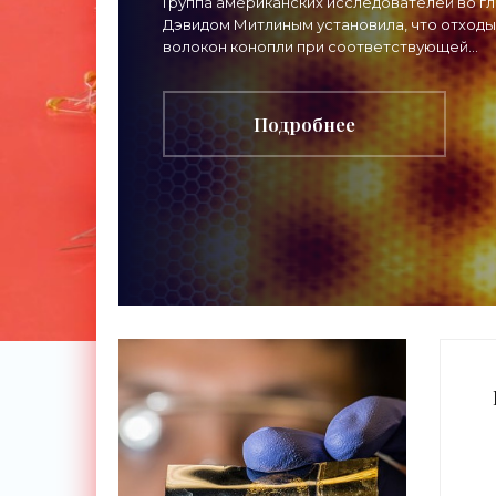
суперконденсаторов
Группа американских исследователей во гл
Дэвидом Митлиным установила, что отходы
«Технологии»
волокон конопли при соответствующей
переработке могут стать материалом для
изготовления
Подробнее