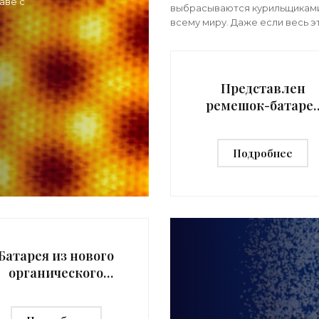
? -
аве с
«Технологии»
выбрасываются курильщикам
всему миру. Даже если весь э
мусор должным образом
утилизировать, всё равно он
представляет собой угрозу д
окружающей среды в виде
Представлен
ремешок-батаре
для смарт-часов 
«Умные часы»
Подробнее
Батарея из нового
органического
материала
позволит зарядить