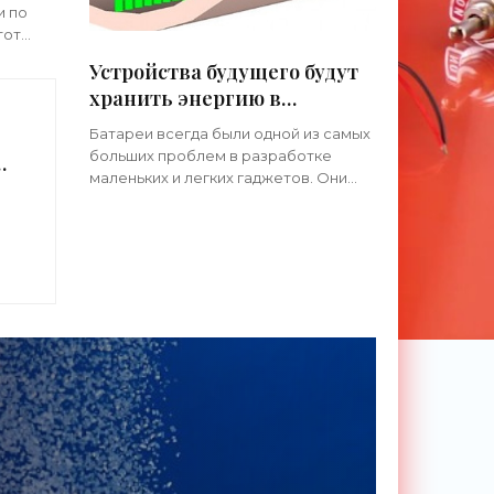
и по
тот
Устройства будущего будут
хранить энергию в
ля
проводах - «Технологии»
Батареи всегда были одной из самых
больших проблем в разработке
я
маленьких и легких гаджетов. Они
-
довольно громоздкие и занимают
существенную часть объема
смартфонов или планшетов. Но
представьте,