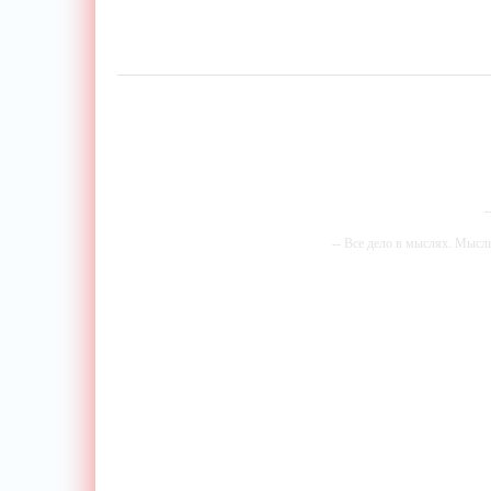
провод
зарядн
-
-- Все дело в мыслях. Мысл
-- И
-- Самое большое б
-- Лучшее, что можно сделат