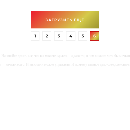
ов позволит универсальная
ая
ЗАГРУЗИТЬ ЕЩЕ
1
2
3
4
5
6
- Начинайте делать все, что вы можете сделать – и даже то, о чем можете хотя бы мечтать
ь — начало всего. И мыслями можно управлять. И поэтому главное дело совершенствов
дите уверенно по направлению к мечте. Живите той жизнью, которую вы сами себе приду
огатство — это ум. Самая большая нищета — глупость. Из всех страхов самый пугающ
ь с хорошим советом, это пропустить его мимо ушей. Он никогда не бывает полезен ником
-- Люблю давать советы и очень не люблю, когда их дают мне.