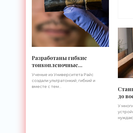
Разработаны гибкие
тонкопленочные
аккумуляторы для носимой
Ученые из Университета Райс
электроники -
создали ультратонкий, гибкий и
«Технологии»
вместе с тем
Станц
высокопроизводительный
до в
аккумулятор. Он не содержит лития,
устро
а его толщина составляет всего
У мног
«Гад
сотые доли сантиметра. Данная
устрой
нуждаю
сразу 
розетк