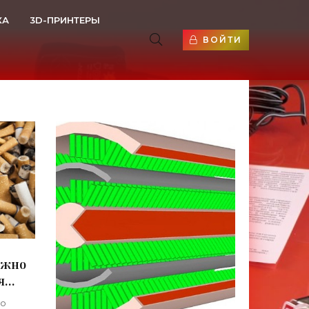
КА
3D-ПРИНТЕРЫ
ВОЙТИ
ожно
я
но