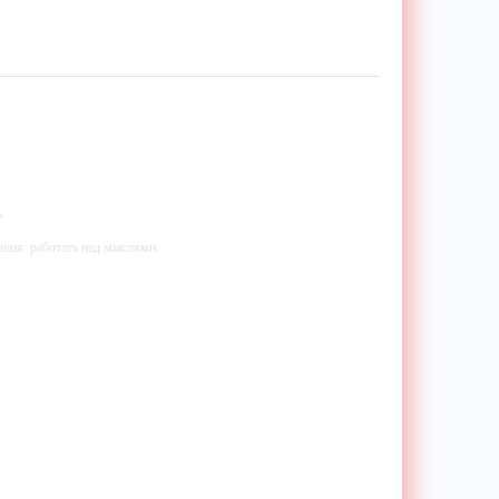
.
ания: работать над мыслями.
мали.
ий — самолюбование.
у, кроме того, кто его дал.