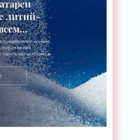
атареи
е литий-
всем
 -
е лучшие литий-ионные
которое время
ии»
терять заряд. К тому же,
и и требуют специальной
е