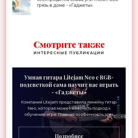
грязь в доме - «Гаджеты»
Смотрите также
ИНТЕРЕСНЫЕ ПУБЛИКАЦИИ
Умная гитара Litejam Neo с RGB-
подсветкой сама научит вас играть
- «Гаджеты»
Компания Litejam представила линейку гитар
Neo, которая может изменить подход к
обучению игре. Главная особенность этих
инструментов – встроенная RGB-подсветка
грифа. Светодиоды
Подробнее