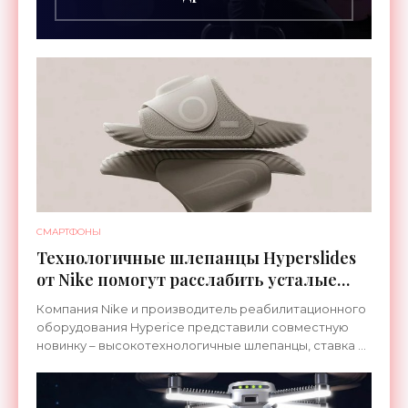
СМАРТФОНЫ
Технологичные шлепанцы Hyperslides
от Nike помогут расслабить усталые
ноги после тренировки - «Гаджеты»
Компания Nike и производитель реабилитационного
оборудования Hyperice представили совместную
новинку – высокотехнологичные шлепанцы, ставка в
которых сделана на сочетание тепла и вибрации.