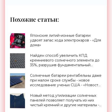
Похожие статьи:
Японские литий-ионные батареи
удвоят запас хода электрокаров - «Для
дома»
Найден способ увеличить КПД
кремниевого солнечного элемента до
35%, разрушив фундаментальный
предел Шокли-Квиссера - «Новости
Электроники»
Солнечные батареи рентабельны даже
при малом сроке службы - новое
исследование ученых США - «Новости
Электроники»
Новый метод утилизации солнечных
панелей позволяет получать из них
чистый кремний и другие материалы -
«Новости Электроники»