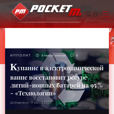
ИППОЛИТ
6 минут чтения
6
К
упание в электрохимической
ванне восстановит ресурс
литий-ионных батарей на 95 %
- «Технологии»
Добавлено: 17 июня 2026