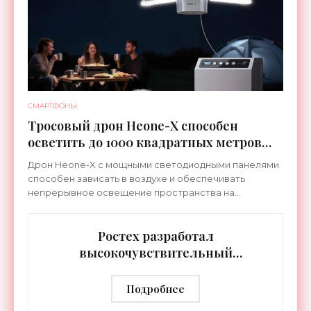
СМАРТФОНЫ
Тросовый дрон Heone-X способен
осветить до 1000 квадратных метров
земли - «Беспилотники»
Дрон Heone-X с мощными светодиодными панелями
способен зависать в воздухе и обеспечивать
непрерывное освещение пространства на
протяжении целых суток. В отличие от стационарных
источников света,
Ростех разработал
высокочувствительный
тепловизор «Сыч-3К» с
дальностью распознавания до 2 км
Подробнее
- «Гаджеты»