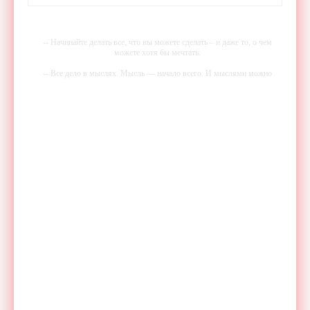
-- Начинайте делать все, что вы можете сделать – и даже то, о чем
можете хотя бы мечтать.
-- Все дело в мыслях. Мысль — начало всего. И мыслями можно
управлять. И поэтому главное дело совершенствования: работать над
мыслями.
-- Идите уверенно по направлению к мечте. Живите той жизнью,
которую вы сами себе придумали.
-- Самое большое богатство — это ум. Самая большая нищета —
глупость. Из всех страхов самый пугающий — самолюбование.
-- Лучшее, что можно сделать с хорошим советом, это пропустить его
мимо ушей. Он никогда не бывает полезен никому, кроме того, кто
его дал.
-- Люблю давать советы и очень не люблю, когда их дают мне.