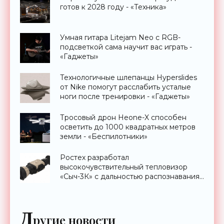
готов к 2028 году - «Техника»
Умная гитара Litejam Neo с RGB-
подсветкой сама научит вас играть -
«Гаджеты»
Технологичные шлепанцы Hyperslides
от Nike помогут расслабить усталые
ноги после тренировки - «Гаджеты»
Тросовый дрон Heone-X способен
осветить до 1000 квадратных метров
земли - «Беспилотники»
Ростех разработал
высокочувствительный тепловизор
«Сыч-3К» с дальностью распознавания
до 2 км - «Гаджеты»
Д
ругие новости