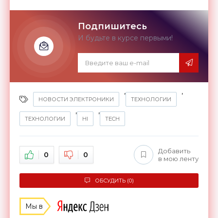
Подпишитесь
И будьте в курсе первыми!
,
,
НОВОСТИ ЭЛЕКТРОНИКИ
ТЕХНОЛОГИИ
,
,
ТЕХНОЛОГИИ
HI
TECH
Добавить
0
0
в мою ленту
ОБСУДИТЬ (0)
Мы в