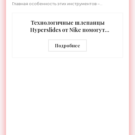
Главная особенность этих инструментов –
встроенная RGB-подсветка грифа. Светодиоды
синхронизируются с
Технологичные шлепанцы
Hyperslides от Nike помогут
расслабить усталые ноги после
тренировки - «Гаджеты»
Подробнее