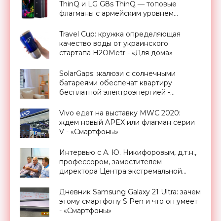
ThinQ и LG G8s ThinQ — топовые
флагманы с армейским уровнем
защиты - «Смартфоны»
Travel Cup: кружка определяющая
качество воды от украинского
стартапа H2OMetr - «Для дома»
SolarGaps: жалюзи с солнечными
батареями обеспечат квартиру
бесплатной электроэнергией -
«Новости Электроники»
Vivo едет на выставку MWC 2020:
ждем новый APEX или флагман серии
V - «Смартфоны»
Интервью с А. Ю. Никифоровым, д.т.н.,
профессором, заместителем
директора Центра экстремальной
прикладной электроники НИЯУ
МИФИ - «Смартфоны»
Дневник Samsung Galaxy 21 Ultra: зачем
этому смартфону S Pen и что он умеет
- «Смартфоны»