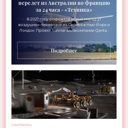
перелет из Австралии во Францию
за 24 часа - «Техника»
В 2027 году откроется новый маршрут
воздушных перевозок из Сиднея в Нью-Йорк и
Лондон. Проект Sunrise авиакомпании Qantas
Airways организует беспосадочные перелеты
длительностью до 24
Подробнее
СМАРТФОНЫ