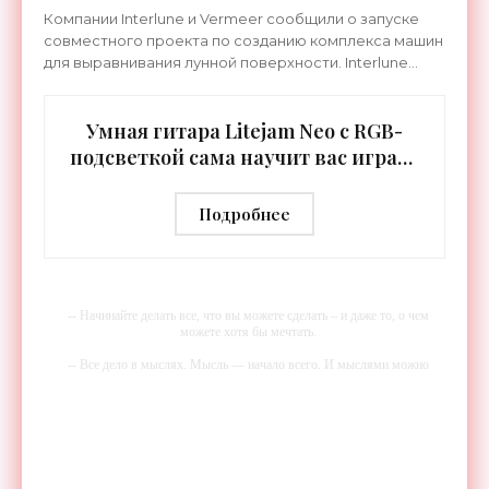
Компании Interlune и Vermeer сообщили о запуске
совместного проекта по созданию комплекса машин
для выравнивания лунной поверхности. Interlune
специализируется на робототехнике и космической
Умная гитара Litejam Neo с RGB-
подсветкой сама научит вас играть
- «Гаджеты»
Подробнее
-- Начинайте делать все, что вы можете сделать – и даже то, о чем
можете хотя бы мечтать.
-- Все дело в мыслях. Мысль — начало всего. И мыслями можно
управлять. И поэтому главное дело совершенствования: работать над
мыслями.
-- Идите уверенно по направлению к мечте. Живите той жизнью,
которую вы сами себе придумали.
-- Самое большое богатство — это ум. Самая большая нищета —