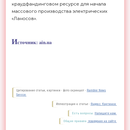
краудфандинговом ресурсе для начала
массового производства электрических
«Ланосов».
И
сточник: ain.ua
Цитирование статьи, картинки - фото скриншот -
Rambler News
Service.
Иллюстрация к статье -
Яндекс. Картинки.
Есть вопросы.
Напишите нам.
Общие правила
поведения на сайте.