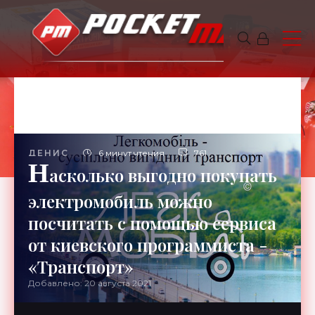
ДЕНИС
6 минут чтения
761
Н
асколько выгодно покупать
электромобиль можно
посчитать с помощью сервиса
от киевского программиста -
«Транспорт»
Добавлено: 20 августа 2021