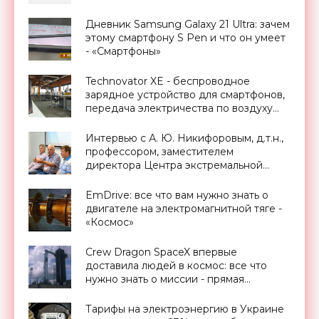
Дневник Samsung Galaxy 21 Ultra: зачем
этому смартфону S Pen и что он умеет
- «Смартфоны»
Technovator XE - беспроводное
зарядное устройство для смартфонов,
передача электричества по воздуху
уже реальность - «Технологии»
Интервью с А. Ю. Никифоровым, д.т.н.,
профессором, заместителем
директора Центра экстремальной
прикладной электроники НИЯУ
МИФИ - «Смартфоны»
EmDrive: все что вам нужно знать о
двигателе на электромагнитной тяге -
«Космос»
Crew Dragon SpaceX впервые
доставила людей в космос: все что
нужно знать о миссии - прямая
трансляция запуска - «Космос»
Тарифы на электроэнергию в Украине