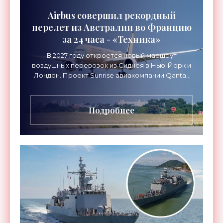
Airbus совершил рекордный
перелет из Австралии во Францию
за 24 часа - «Техника»
В 2027 году откроется новый маршрут
воздушных перевозок из Сиднея в Нью-Йорк и
Лондон. Проект Sunrise авиакомпании Qantas
Airways организует беспосадочные перелеты
длительностью до 24
Подробнее