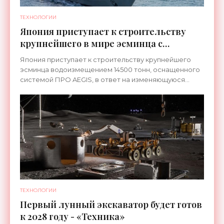
ТЕХНОЛОГИИ
Япония приступает к строительству
крупнейшего в мире эсминца с
системой ПРО AEGIS - «Оружие»
Япония приступает к строительству крупнейшего
эсминца водоизмещением 14500 тонн, оснащенного
системой ПРО AEGIS, в ответ на изменяющуюся
ситуацию в Восточной Азии — в частности, на
ракетные
ТЕХНОЛОГИИ
Первый лунный экскаватор будет готов
к 2028 году - «Техника»