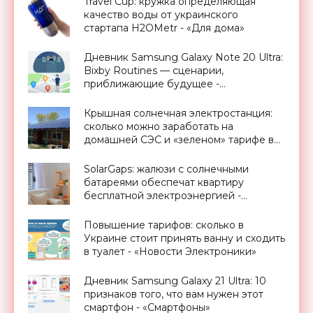
Travel Cup: кружка определяющая
качество воды от украинского
стартапа H2OMetr - «Для дома»
Дневник Samsung Galaxy Note 20 Ultra:
Bixby Routines — сценарии,
приближающие будущее -
«Смартфоны»
Крышная солнечная электростанция:
сколько можно заработать на
домашней СЭС и «зеленом» тарифе в
Украине - «Новости Электроники»
SolarGaps: жалюзи с солнечными
батареями обеспечат квартиру
бесплатной электроэнергией -
«Новости Электроники»
Повышение тарифов: сколько в
Украине стоит принять ванну и сходить
в туалет - «Новости Электроники»
Дневник Samsung Galaxy 21 Ultra: 10
признаков того, что вам нужен этот
смартфон - «Смартфоны»