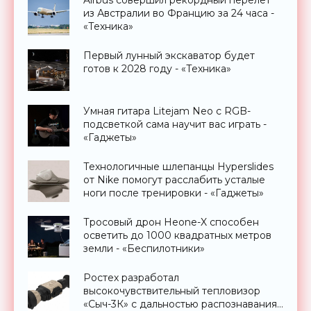
Airbus совершил рекордный перелет
из Австралии во Францию за 24 часа -
«Техника»
Первый лунный экскаватор будет
готов к 2028 году - «Техника»
Умная гитара Litejam Neo с RGB-
подсветкой сама научит вас играть -
«Гаджеты»
Технологичные шлепанцы Hyperslides
от Nike помогут расслабить усталые
ноги после тренировки - «Гаджеты»
Тросовый дрон Heone-X способен
осветить до 1000 квадратных метров
земли - «Беспилотники»
Ростех разработал
высокочувствительный тепловизор
«Сыч-3К» с дальностью распознавания