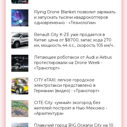
Flying Drone Blanket позволит заряжать
и запускать тысячи квадрокоптеров
одновременно - «Технологии»
Renault City K-ZE уже продается в
Китае: цена от $8700, запас хода 270
км, мощность 44 л.с., скорость 105 км/ч -
«Транспорт»
Летающее роботакси от Audi и Airbus
протестировали на Drone Week -
«Транспорт»
CITY eTAXI: легкое городское
электротакси представлено в
Германии (видео) - «Транспорт»
CITE-City: «умный» экогород без
жителей построят в Нью-Мексико -
«Архитектура»
Плавучий город BIG Oceanix City на 10