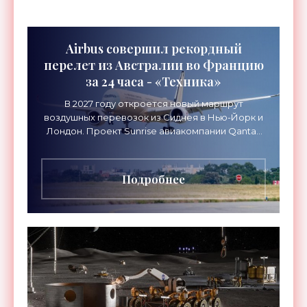
Airbus совершил рекордный
перелет из Австралии во Францию
за 24 часа - «Техника»
В 2027 году откроется новый маршрут
воздушных перевозок из Сиднея в Нью-Йорк и
Лондон. Проект Sunrise авиакомпании Qantas
Airways организует беспосадочные перелеты
длительностью до 24
Подробнее