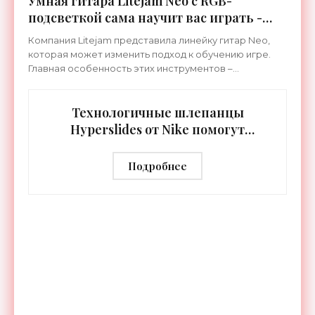
Умная гитара Litejam Neo с RGB-
подсветкой сама научит вас играть -
«Гаджеты»
Компания Litejam представила линейку гитар Neo,
которая может изменить подход к обучению игре.
Главная особенность этих инструментов –
встроенная RGB-подсветка грифа. Светодиоды
синхронизируются с
Технологичные шлепанцы
Hyperslides от Nike помогут
расслабить усталые ноги после
тренировки - «Гаджеты»
Подробнее