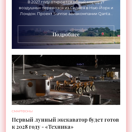
В 2027 году откроется новый маршрут
воздушных перевозок из Сиднея в Нью-Йорк и
Лондон. Проект Sunrise авиакомпании Qantas
Airways организует беспосадочные перелеты
длительностью до 24
Подробнее
СМАРТФОНЫ
Первый лунный экскаватор будет готов
к 2028 году - «Техника»