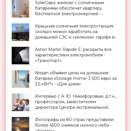
SolarGaps: жалюзи с солнечными
батареями обеспечат квартиру
бесплатной электроэнергией -
«Новости Электроники»
Крышная солнечная электростанция:
сколько можно заработать на
домашней СЭС и «зеленом» тарифе в
Украине - «Новости Электроники»
Aston Martin Rapide E: раскрыты все
характеристики электромобиля -
«Транспорт»
Nissan объявил цены на домашние
батареи xStorage Home: 3 500 евро за
3,5 кВт*ч - «Для дома»
Интервью с А. Ю. Никифоровым, д.т.н.,
профессором, заместителем
директора Центра экстремальной
прикладной электроники НИЯУ
МИФИ - «Смартфоны»
Фотографы из 80 стран представили
более 4500 снимков ночного неба -
«Космос»