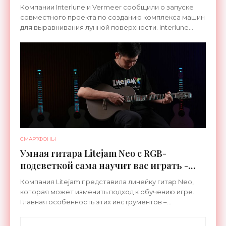
Компании Interlune и Vermeer сообщили о запуске
совместного проекта по созданию комплекса машин
для выравнивания лунной поверхности. Interlune
специализируется на робототехнике и космической
СМАРТФОНЫ
Умная гитара Litejam Neo с RGB-
подсветкой сама научит вас играть -
«Гаджеты»
Компания Litejam представила линейку гитар Neo,
которая может изменить подход к обучению игре.
Главная особенность этих инструментов –
встроенная RGB-подсветка грифа. Светодиоды
синхронизируются с