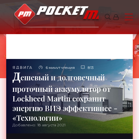
ЯДВИГА
6 минут чтения
813
Д
ешевый и долговечный
проточный аккумулятор от
Lockheed Martin сохранит
энергию ВИЭ эффективнее -
«Технологии»
Добавлено: 18 августа 2021