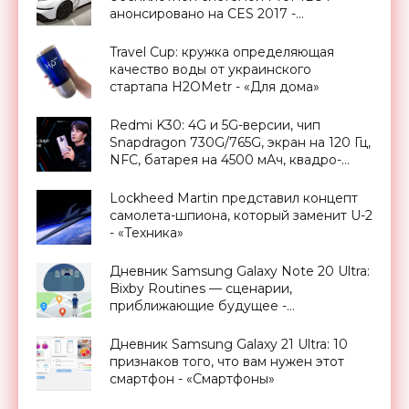
анонсировано на CES 2017 -
«Транспорт»
Travel Cup: кружка определяющая
качество воды от украинского
стартапа H2OMetr - «Для дома»
Redmi K30: 4G и 5G-версии, чип
Snapdragon 730G/765G, экран на 120 Гц,
NFC, батарея на 4500 мАч, квадро-
камера на 64 Мп и ценник от $227 -
«Смартфоны»
Lockheed Martin представил концепт
самолета-шпиона, который заменит U-2
- «Техника»
Дневник Samsung Galaxy Note 20 Ultra:
Bixby Routines — сценарии,
приближающие будущее -
«Смартфоны»
Дневник Samsung Galaxy 21 Ultra: 10
признаков того, что вам нужен этот
смартфон - «Смартфоны»