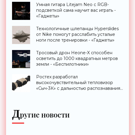
Умная гитара Litejam Neo с RGB-
подсветкой сама научит вас играть -
«Гаджеты»
Технологичные шлепанцы Hyperslides
от Nike помогут расслабить усталые
ноги после тренировки - «Гаджеты»
Тросовый дрон Heone-X способен
осветить до 1000 квадратных метров
земли - «Беспилотники»
Ростех разработал
высокочувствительный тепловизор
«Сыч-3К» с дальностью распознавания
до 2 км - «Гаджеты»
Д
ругие новости