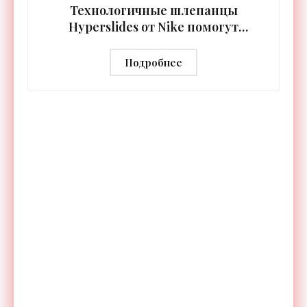
Технологичные шлепанцы
Hyperslides от Nike помогут
расслабить усталые ноги после
тренировки - «Гаджеты»
Подробнее