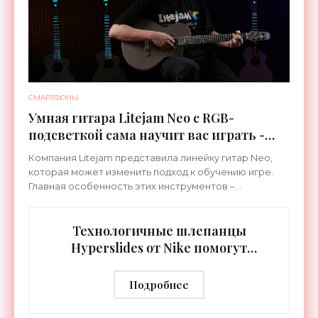
СМАРТФОНЫ
Умная гитара Litejam Neo с RGB-
подсветкой сама научит вас играть -
«Гаджеты»
Компания Litejam представила линейку гитар Neo,
которая может изменить подход к обучению игре.
Главная особенность этих инструментов –
встроенная RGB-подсветка грифа. Светодиоды
синхронизируются с
Технологичные шлепанцы
Hyperslides от Nike помогут
расслабить усталые ноги после
тренировки - «Гаджеты»
Подробнее