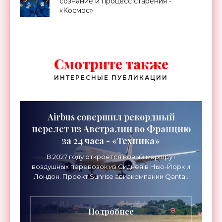
сознание и процесс старения -
«Космос»
Смотрите также
ИНТЕРЕСНЫЕ ПУБЛИКАЦИИ
Airbus совершил рекордный
перелет из Австралии во Францию
за 24 часа - «Техника»
В 2027 году откроется новый маршрут
воздушных перевозок из Сиднея в Нью-Йорк и
Лондон. Проект Sunrise авиакомпании Qantas
Airways организует беспосадочные перелеты
длительностью до 24
Подробнее