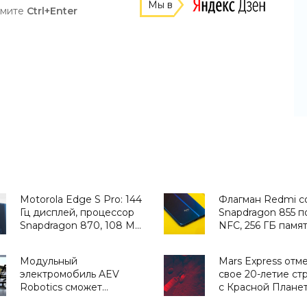
Мы в
жмите
Ctrl+Enter
Motorola Edge S Pro: 144
Флагман Redmi с
Гц дисплей, процессор
Snapdragon 855 п
Snapdragon 870, 108 МП
NFC, 256 ГБ памя
камера и перископ от
экспериментальн
$370 - «Смартфоны»
режим разгона G
Модульный
Mars Express отм
«Смартфоны»
электромобиль AEV
свое 20-летие ст
Robotics сможет
с Красной Планет
работать такси,
«Космос»