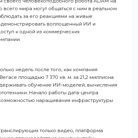
ем своего человекоподобного робота ADAM на
о всего мира могут общаться с ним в реальном
аблюдать за его реакциями на живые
родемонстрировать воплощенный ИИ и
оступ к одной из коммерческих
омпании.
олько недель после того, как компания
егасе площадью 7 370 кв. м. за 21,2 миллиона
оддерживать обучение ИИ-моделей, вычисления
ототехники. Начало работы дата-центра
 возможностью наращивания инфраструктуры
 транслирующих только видео, платформа