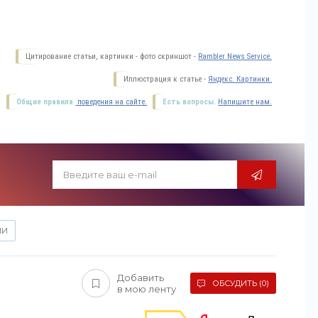
Цитирование статьи, картинки - фото скриншот -
Rambler News Service.
Иллюстрация к статье -
Яндекс. Картинки.
Общие правила
поведения на сайте.
Есть вопросы.
Напишите нам.
ИИ
Добавить
ОБСУДИТЬ (0)
в мою ленту