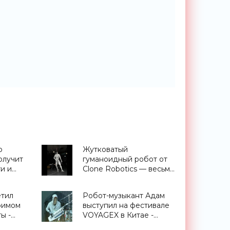
о
Жутковатый
олучит
гуманоидный робот от
ти и
Clone Robotics — весьма
ый
дотошная имитация
PU -
человека - «Роботы»
етил
Робот-музыкант Адам
римом
выступил на фестивале
ы -
VOYAGEX в Китае -
«Роботы»