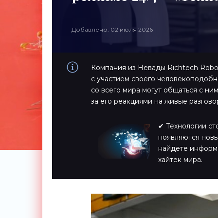
Добавлено: 02 июля 2026
Компания из Невады Richtech Robo
с участием своего человекоподобн
со всего мира могут общаться с ни
за его реакциями на живые разгово
✔ Технологии ст
появляются новы
найдете информ
хайтек мира.