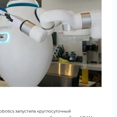
obotics запустила круглосуточный