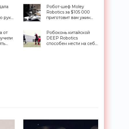
дала
Робот-шеф Moley
Robotics за $105 000
ю руку-
приготовит вам ужин
ре -
одной рукой - «Роботы»
а от
Робоконь китайской
аучили
DEEP Robotics
ять
способен нести на себе
а -
наездника до 50
килограммов - «Роботы»