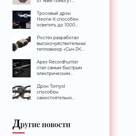
от Nike помогут
расслабить усталые
ноги после
Тросовый дрон
тренировки -
Heone-X способен
«Гаджеты»
осветить до 1000
квадратных метров
земли -
Ростех разработал
«Беспилотники»
высокочувствительный
тепловизор «Сыч-3К»
с дальностью
распознавания до 2
Apex Recordhunter
км - «Гаджеты»
стал самым быстрым
электрическим
дроном в мире -
«Беспилотники»
Дрон Tornyol
способен
самостоятельно
отслеживать и
уничтожать комаров -
«Беспилотники»
Д
ругие новости