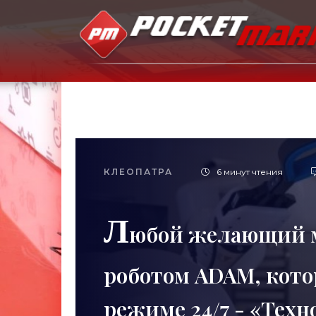
КЛЕОПАТРА
6 минут чтения
Л
юбой желающий м
роботом ADAM, кот
режиме 24/7 - «Техн