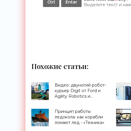
Ctrl
Enter
Выделите текст и на
Похожие статьи:
Видео: двуногий робот-
курьер Digit от Ford и
Agility Robotics и
беспилотный фургон
опробованы в деле -
Принцип работы
«Технологии»
ледокола: как корабли
ломают лед - «Техника»