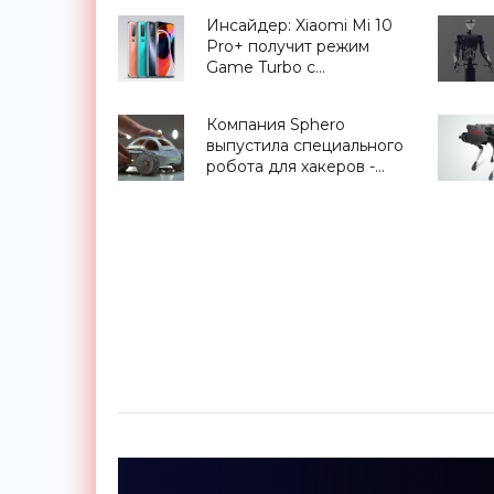
Инсайдер: Xiaomi Mi 10
Pro+ получит режим
Game Turbo с
возможностью
настраивать GPU и CPU
Компания Sphero
- «Смартфоны»
выпустила специального
робота для хакеров -
«Роботы»