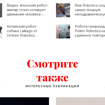
грузовиком, скорой или
Видео: японский робот-
Rise Robotics соз
любым другим
аватар точно копирует
самую мощную
беспилотником -
движения человека -
негидравлическу
«Транспорт»
«Технологии»
манипулятор в ми
«Роботы»
Китайский робот-
Робота-гуманоид
собака Laikago от
Pollen Robotics н
Unitree Robotics
удаленно повтор
составит конкуренцию
движения человек
Spot Mini (видео) -
«Технологии»
«Технологии»
Смотрите
также
ИНТЕРЕСНЫЕ ПУБЛИКАЦИИ