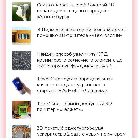
Cazza откроет способ быстрой 3D
печати домов и целых городов -
«Архитектура»
В Подмосковье за сутки возвели дом с
помощью 3D-принтера - «Технологии»
Найден способ увеличить КПД
кремниевого солнечного элемента до
35%, разрушив фундаментальный
предел Шокли-Квиссера - «Новости
Электроники»
Travel Cup: кружка определяющая
качество воды от украинского
стартапа H2OMetr - «Для дома»
The Micro — самый доступный 3D-
принтер - «Гаджеты»
3D-печать бюджетного жилья
ускорилась в 2 раза с новым принтером