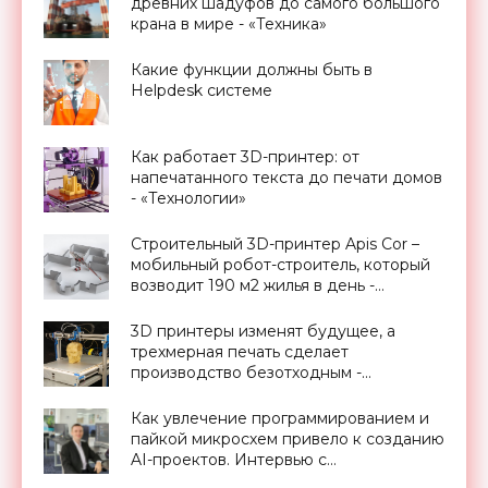
древних шадуфов до самого большого
крана в мире - «Техника»
Какие функции должны быть в
Helpdesk системе
Как работает 3D-принтер: от
напечатанного текста до печати домов
- «Технологии»
Строительный 3D-принтер Apis Сor –
мобильный робот-строитель, который
возводит 190 м2 жилья в день -
«Архитектура»
3D принтеры изменят будущее, а
трехмерная печать сделает
производство безотходным -
«Технологии»
Как увлечение программированием и
пайкой микросхем привело к созданию
AI-проектов. Интервью с
международным AI-разработчиком