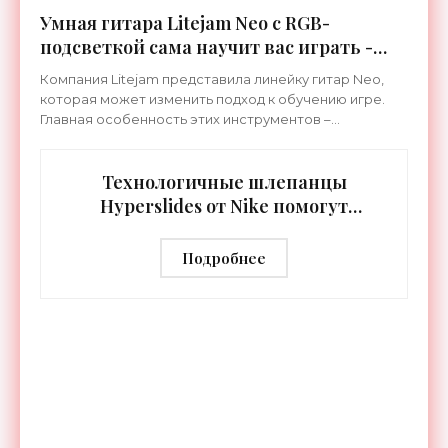
Умная гитара Litejam Neo с RGB-
подсветкой сама научит вас играть -
«Гаджеты»
Компания Litejam представила линейку гитар Neo,
которая может изменить подход к обучению игре.
Главная особенность этих инструментов –
встроенная RGB-подсветка грифа. Светодиоды
синхронизируются с
Технологичные шлепанцы
Hyperslides от Nike помогут
расслабить усталые ноги после
тренировки - «Гаджеты»
Подробнее