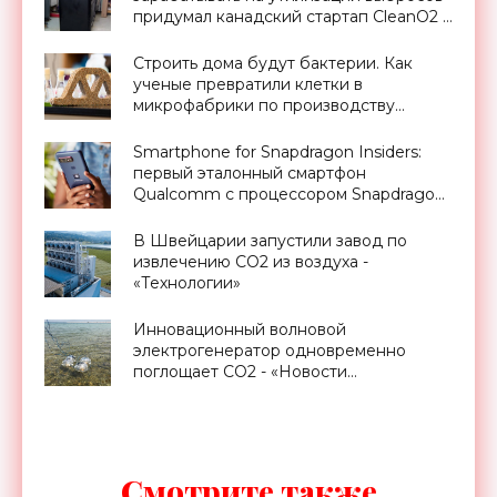
придумал канадский стартап CleanO2 -
«Технологии»
Строить дома будут бактерии. Как
ученые превратили клетки в
микрофабрики по производству
материалов - «Архитектура»
Smartphone for Snapdragon Insiders:
первый эталонный смартфон
Qualcomm с процессором Snapdragon
888, 4-летней поддержкой и ценником
$1500 - «Смартфоны»
В Швейцарии запустили завод по
извлечению CO2 из воздуха -
«Технологии»
Инновационный волновой
электрогенератор одновременно
поглощает CO2 - «Новости
Электроники»
Смотрите также