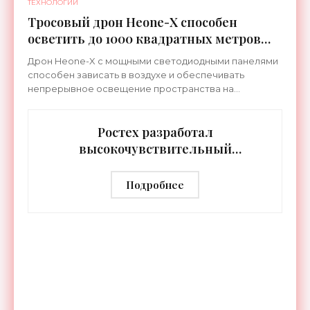
ТЕХНОЛОГИИ
Тросовый дрон Heone-X способен
осветить до 1000 квадратных метров
земли - «Беспилотники»
Дрон Heone-X с мощными светодиодными панелями
способен зависать в воздухе и обеспечивать
непрерывное освещение пространства на
протяжении целых суток. В отличие от стационарных
источников света,
Ростех разработал
высокочувствительный
тепловизор «Сыч-3К» с
дальностью распознавания до 2 км
Подробнее
- «Гаджеты»