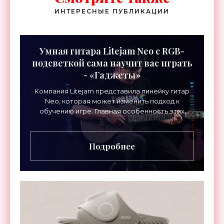
ИНТЕРЕСНЫЕ ПУБЛИКАЦИИ
Умная гитара Litejam Neo с RGB-
подсветкой сама научит вас играть
- «Гаджеты»
Компания Litejam представила линейку гитар
Neo, которая может изменить подход к
обучению игре. Главная особенность этих
инструментов – встроенная RGB-подсветка
грифа. Светодиоды
Подробнее