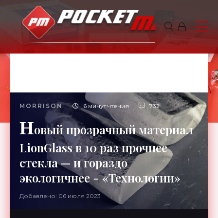
MORRISON
6 минут чтения
732
Н
овый прозрачный материал
LionGlass в 10 раз прочнее
стекла — и гораздо
экологичнее - «Технологии»
Добавлено: 06 июля 2023