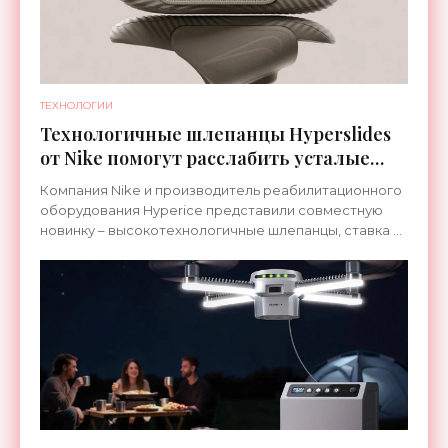
ТЕХНОЛОГИИ
Технологичные шлепанцы Hyperslides
от Nike помогут расслабить усталые
ноги после тренировки - «Гаджеты»
Компания Nike и производитель реабилитационного
оборудования Hyperice представили совместную
новинку – высокотехнологичные шлепанцы, ставка в
которых сделана на сочетание тепла и вибрации.