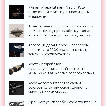
Умная гитара Litejam Neo с RGB-
подсветкой сама научит вас играть -
«Гаджеты»
Технологичные шлепанцы Hyperslides
от Nike помогут расслабить усталые
ноги после тренировки - «Гаджеты»
Тросовый дрон Heone-X способен
осветить до 1000 квадратных метров
земли - «Беспилотники»
Ростех разработал
высокочувствительный тепловизор
«Сыч-3К» с дальностью распознавания
до 2 км - «Гаджеты»
Apex Recordhunter стал самым
быстрым электрическим дроном в
мире - «Беспилотники»
Дрон Tornyol способен самостоятельно