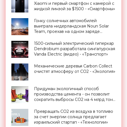
Xiaomi и первый смартфон с камерой с
жидкой линзой за $1500 - «Смартфоны»
Гонку солнечных автомобилей
выиграла нидерландская Noun Solar
Team, проехав на одном заряде
батарей 1500 км - «Новости
Электроники»
1500-сильный электрический гиперкар
Dendrobium разработала сингапурская
Vanda Electric (видео) - «Транспорт»
Механические деревья Carbon Collect
очистят атмосферу от CO2 - «Экология»
Придуман экологичный способ
производства цемента - он позволит
сократить выбросы CO2 на 4 млрд тонн
в год - «Технологии»
Превращать CO2 из воздуха в топливо
за счет энергии солнца предлагает
израильский стартап - «Технологии»