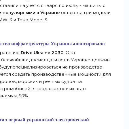
ставили на учет с января по июль, - машины с
 популярными в Украине
остаются три модели
W i3 и Tesla Model S.
рство инфраструктуры Украины анонсировало
тратегию
Drive Ukraine 2030
. Она
и ближайших двенадцати лет в Украине должны
 будут специализироваться на производстве
уется создать производственные мощности для
дронов, морских и речных судов на
ектромобилей в продажах новых авто
инимум, 50%.
тил первый украинский электрический