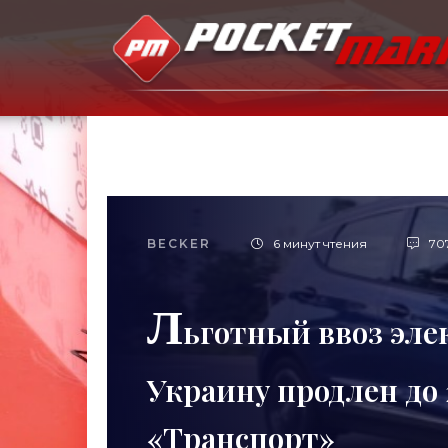
BECKER
6 минут чтения
70
Л
ьготный ввоз эле
Украину продлен до 2
«Транспорт»