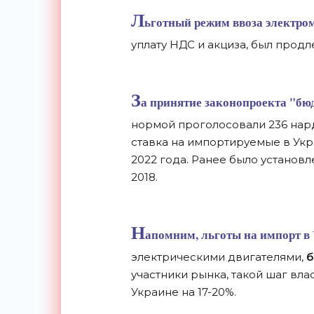
Л
ьготный режим ввоза
электро
уплату НДС и акциза, был прод
З
а принятие законопроекта "бюд
нормой проголосовали 236 нард
ставка на импортируемые в Укр
2022 года. Ранее было установл
2018.
Н
апомним, льготы на импорт в
электрическими двигателями,
б
участники рынка, такой шаг вла
Украине на 17-20%.