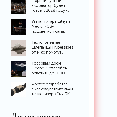
Первый лунный
экскаватор будет
готов к 2028 году -
«Техника»
Умная гитара Litejam
Neo с RGB-
подсветкой сама
научит вас играть -
«Гаджеты»
Технологичные
шлепанцы Hyperslides
от Nike помогут
расслабить усталые
ноги после
Тросовый дрон
тренировки -
Heone-X способен
«Гаджеты»
осветить до 1000
квадратных метров
земли -
Ростех разработал
«Беспилотники»
высокочувствительный
тепловизор «Сыч-3К»
с дальностью
распознавания до 2
км - «Гаджеты»
Д
ругие новости