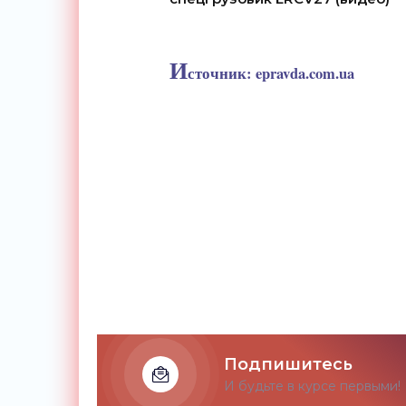
И
сточник:
epravda.com.ua
Подпишитесь
И будьте в курсе первыми!