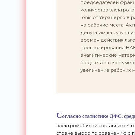
председателей фракц
количества электротр
Ionic от Укрэнерго в
на рабочие места. Ак
депутатам как улучши
времен действия льго
прогнозирования НАН
аналитические матери
бюджета за счет уме
увеличение рабочих м
С
огласно статистике ДФС, сред
электромобилей составляет 4 го
стране вырос по сравнению с п