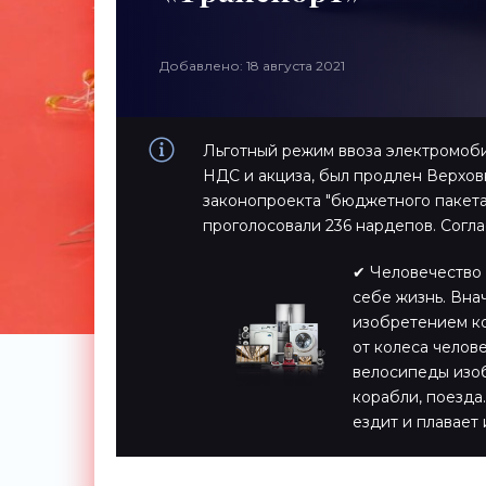
Добавлено: 18 августа 2021
Льготный режим ввоза электромоби
НДС и акциза, был продлен Верхов
законопроекта "бюджетного пакета
проголосовали 236 нардепов. Согла
✔ Человечество 
себе жизнь. Вна
изобретением ко
от колеса челов
велосипеды изоб
корабли, поезда…
ездит и плавает 