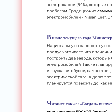
электрокаров (84%), которые по
пробегом. Традиционно
самыми
электромобилей - Nissan Leaf, BM
В
июле текущего года Министе
Национальную транспортную с
предусматривает, что в течени
построить два завода, которые
электромобилей. Также планир
выпуска автобусов, самолетов, 
электрической тяге. А долю эл
планируется повысить до, как м
Ч
итайте также:
«Богдан» выпус
спецгрузовик ERCV27 (видео)