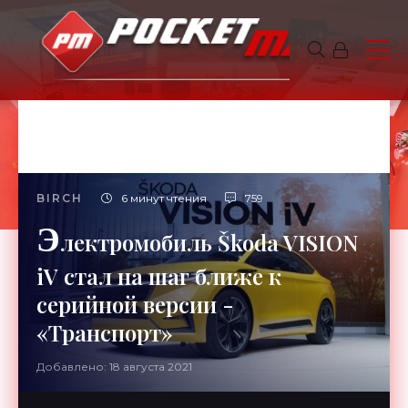
BIRCH
6 минут чтения
759
Э
лектромобиль Škoda VISION
iV стал на шаг ближе к
серийной версии -
«Транспорт»
Добавлено: 18 августа 2021