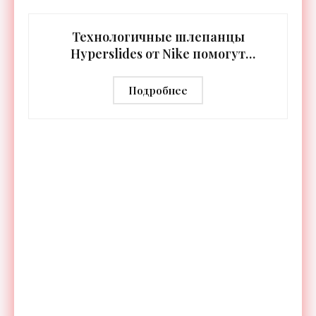
встроенная RGB-подсветка грифа. Светодиоды
синхронизируются с
Технологичные шлепанцы
Hyperslides от Nike помогут
расслабить усталые ноги после
тренировки - «Гаджеты»
Подробнее