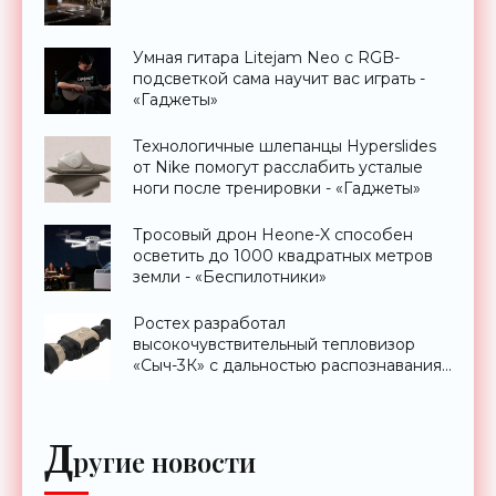
Умная гитара Litejam Neo с RGB-
подсветкой сама научит вас играть -
«Гаджеты»
Технологичные шлепанцы Hyperslides
от Nike помогут расслабить усталые
ноги после тренировки - «Гаджеты»
Тросовый дрон Heone-X способен
осветить до 1000 квадратных метров
земли - «Беспилотники»
Ростех разработал
высокочувствительный тепловизор
«Сыч-3К» с дальностью распознавания
до 2 км - «Гаджеты»
Д
ругие новости