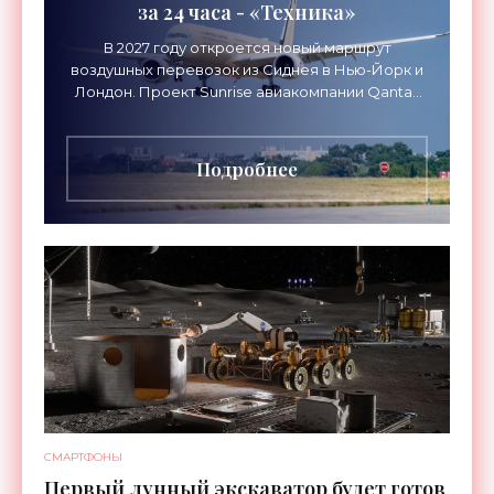
за 24 часа - «Техника»
В 2027 году откроется новый маршрут
воздушных перевозок из Сиднея в Нью-Йорк и
Лондон. Проект Sunrise авиакомпании Qantas
Airways организует беспосадочные перелеты
длительностью до 24
Подробнее
СМАРТФОНЫ
Первый лунный экскаватор будет готов