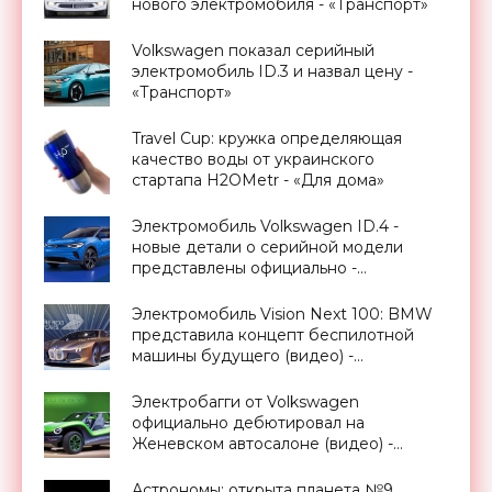
нового электромобиля - «Транспорт»
Volkswagen показал серийный
электромобиль ID.3 и назвал цену -
«Транспорт»
Travel Cup: кружка определяющая
качество воды от украинского
стартапа H2OMetr - «Для дома»
Электромобиль Volkswagen ID.4 -
новые детали о серийной модели
представлены официально -
«Транспорт»
Электромобиль Vision Next 100: BMW
представила концепт беспилотной
машины будущего (видео) -
«Транспорт»
Электробагги от Volkswagen
официально дебютировал на
Женевском автосалоне (видео) -
«Транспорт»
Астрономы: открыта планета №9