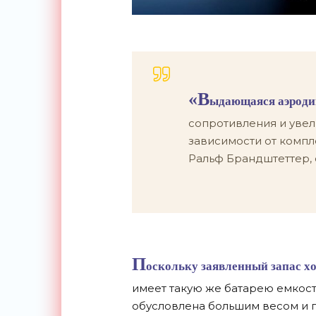
«В
ыдающаяся аэроди
сопротивления и увел
зависимости от компл
Ральф Брандштеттер,
П
оскольку заявленный запас ход
имеет такую же батарею емкость
обусловлена большим весом и 