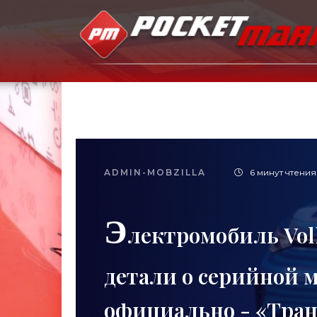
ADMIN-MOBZILLA
6 минут чтения
Э
лектромобиль Vol
детали о серийной 
официально - «Тра