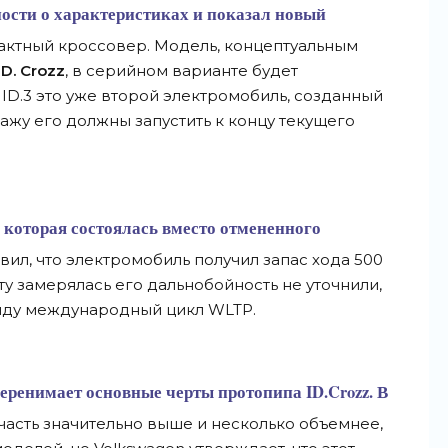
ности о характеристиках и показал новый
актный кроссовер. Модель, концептуальным
ID. Crozz
, в серийном варианте будет
а ID.3 это уже второй электромобиль, созданный
дажу его должны запустить к концу текущего
, которая состоялась вместо отмененного
ил, что электромобиль получил запас хода 500
у замерялась его дальнобойность не уточнили,
виду международный цикл WLTP.
еренимает основные черты протопипа ID.Crozz. В
 часть значительно выше и несколько объемнее,