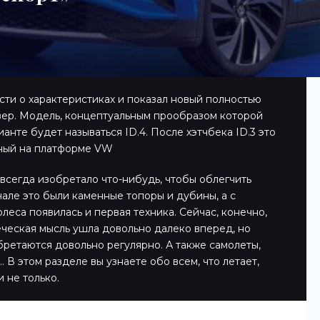
ти о характеристиках и показал новый полностью
вер. Модель, концептуальным прообразом которой
ианте будет называться ID.4. После хэтчбека ID.3 это
нный на платформе VW
всегда изобретало что-нибудь, чтобы облегчить
чале это были каменные топоры и дубины, а с
леса появилась и первая техника. Сейчас, конечно,
еческая мысль ушла довольно далеко вперед, но
ретаются довольно регулярно. А также самолеты,
 В этом разделе вы узнаете обо всем, что летает,
и не только.