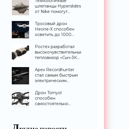
Технологичные
шлепанцы Hyperslides
от Nike помогут
расслабить усталые
ноги после
Тросовый дрон
тренировки -
Heone-X способен
«Гаджеты»
осветить до 1000
квадратных метров
земли -
Ростех разработал
«Беспилотники»
высокочувствительный
тепловизор «Сыч-3К»
с дальностью
распознавания до 2
Apex Recordhunter
км - «Гаджеты»
стал самым быстрым
электрическим
дроном в мире -
«Беспилотники»
Дрон Tornyol
способен
самостоятельно
отслеживать и
уничтожать комаров -
«Беспилотники»
Д
ругие новости