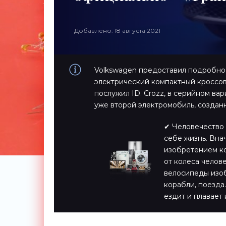
Добавлено: 18 августа 2021
Volkswagen предоставил подробнос
электрический компактный кроссо
послужил ID. Crozz, в серийном вар
уже второй электромобиль, созда
✔ Человечество 
себе жизнь. Вна
изобретением ко
от колеса челов
велосипеды изоб
корабли, поезда…
ездит и плавает 