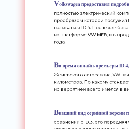
V
olkswagen предоставил подроб
полностью электрический комп
прообразом которой послужил
называться ID.4. После хэтчбек
на платформе
VW MEB
, и в про
года.
В
о время онлайн-премьеры ID.4
Женевского автосалона, VW заяв
километров. По какому стандарт
но вероятней всего имелся в 
В
нешний вид серийной версии п
сравнении с
ID.3
, его передняя