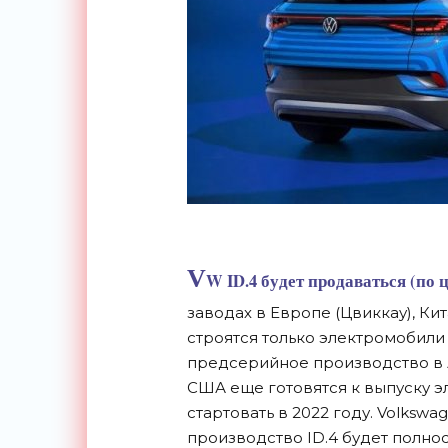
V
W ID.4 будет продаваться (
по 
заводах в Европе (Цвиккау), Кит
строятся только электромобили
предсерийное производство в А
США еще готовятся к выпуску э
стартовать в 2022 году. Volkswag
производство ID.4 будет полно