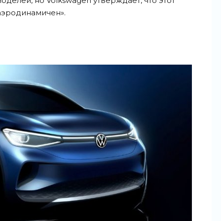
делей, но Volkswagen утверждает, что этот
аэродинамичен».