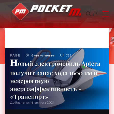
FABE
6 минут чтения
726
Н
овый электромобиль Aptera
получит запас хода 1600 км и
невероятную
энергоэффективность -
«Транспорт»
Добавлено: 18 августа 2021