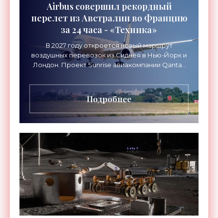
Airbus совершил рекордный
перелет из Австралии во Францию
за 24 часа - «Техника»
В 2027 году откроется новый маршрут
воздушных перевозок из Сиднея в Нью-Йорк и
Лондон. Проект Sunrise авиакомпании Qantas
Airways организует беспосадочные перелеты
длительностью до 24
Подробнее