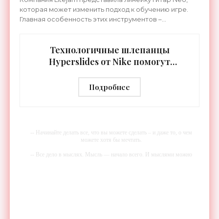
которая может изменить подход к обучению игре.
Главная особенность этих инструментов –
встроенная RGB-подсветка грифа. Светодиоды
синхронизируются с
Технологичные шлепанцы
Hyperslides от Nike помогут
расслабить усталые ноги после
тренировки - «Гаджеты»
Подробнее
-- Начинайте делать все, что вы можете сделать – и даже то, о чем
можете хотя бы мечтать.
-- Все дело в мыслях. Мысль — начало всего. И мыслями можно
управлять. И поэтому главное дело совершенствования: работать над
мыслями.
-- Идите уверенно по направлению к мечте. Живите той жизнью,
которую вы сами себе придумали.
-- Самое большое богатство — это ум. Самая большая нищета —
глупость. Из всех страхов самый пугающий — самолюбование.