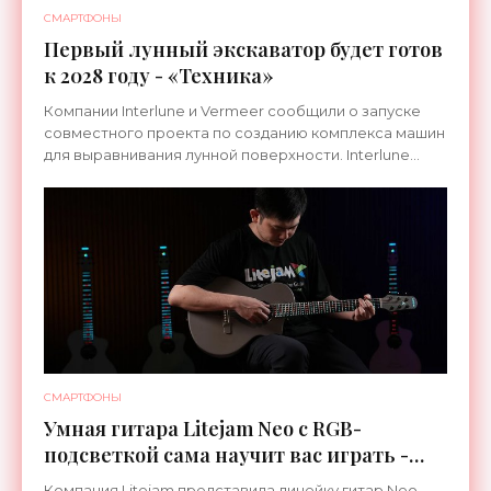
СМАРТФОНЫ
Первый лунный экскаватор будет готов
к 2028 году - «Техника»
Компании Interlune и Vermeer сообщили о запуске
совместного проекта по созданию комплекса машин
для выравнивания лунной поверхности. Interlune
специализируется на робототехнике и космической
СМАРТФОНЫ
Умная гитара Litejam Neo с RGB-
подсветкой сама научит вас играть -
«Гаджеты»
Компания Litejam представила линейку гитар Neo,