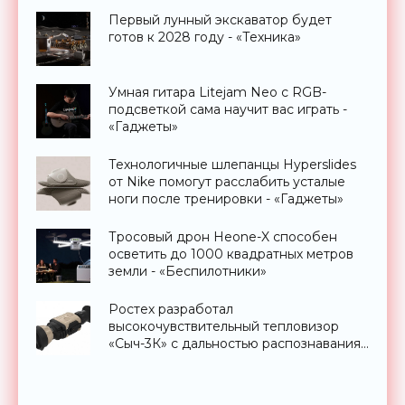
Первый лунный экскаватор будет
готов к 2028 году - «Техника»
Умная гитара Litejam Neo с RGB-
подсветкой сама научит вас играть -
«Гаджеты»
Технологичные шлепанцы Hyperslides
от Nike помогут расслабить усталые
ноги после тренировки - «Гаджеты»
Тросовый дрон Heone-X способен
осветить до 1000 квадратных метров
земли - «Беспилотники»
Ростех разработал
высокочувствительный тепловизор
«Сыч-3К» с дальностью распознавания
до 2 км - «Гаджеты»