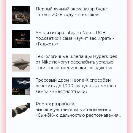
Первый лунный экскаватор будет
готов к 2028 году - «Техника»
Умная гитара Litejam Neo с RGB-
подсветкой сама научит вас играть -
«Гаджеты»
Технологичные шлепанцы Hyperslides
от Nike помогут расслабить усталые
ноги после тренировки - «Гаджеты»
Тросовый дрон Heone-X способен
осветить до 1000 квадратных метров
земли - «Беспилотники»
Ростех разработал
высокочувствительный тепловизор
«Сыч-3К» с дальностью распознавания
до 2 км - «Гаджеты»