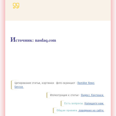
И
сточник: nasdaq.com
Цитирование статьи, картинки - фото скриншот -
Rambler News
Service.
Иллюстрация к статье -
Яндекс. Картинки.
Есть вопросы.
Напишите нам.
Общие правила
поведения на сайте.