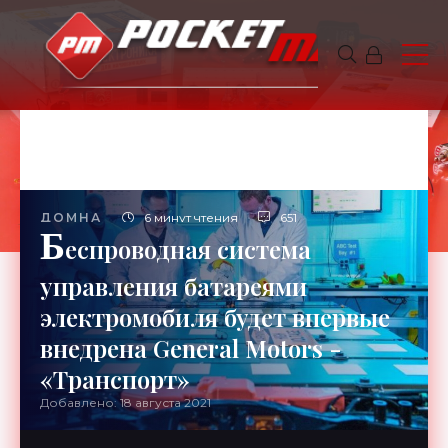
ДОМНА
6 минут чтения
651
Б
еспроводная система
управления батареями
электромобиля будет впервые
внедрена General Motors -
«Транспорт»
Добавлено: 18 августа 2021