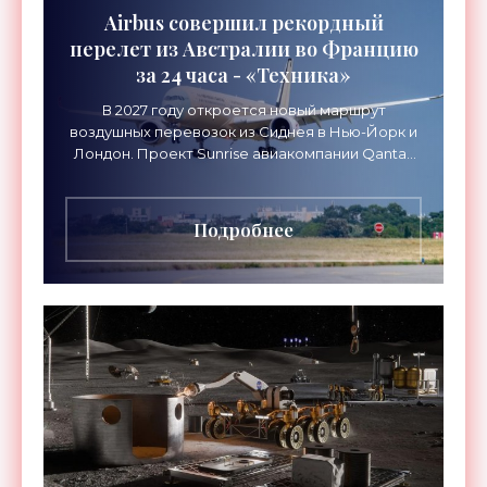
Airbus совершил рекордный
перелет из Австралии во Францию
за 24 часа - «Техника»
В 2027 году откроется новый маршрут
воздушных перевозок из Сиднея в Нью-Йорк и
Лондон. Проект Sunrise авиакомпании Qantas
Airways организует беспосадочные перелеты
длительностью до 24
Подробнее