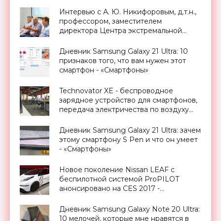
«Новости Электроники»
Интервью с А. Ю. Никифоровым, д.т.н.,
профессором, заместителем
директора Центра экстремальной
прикладной электроники НИЯУ
МИФИ - «Смартфоны»
Дневник Samsung Galaxy 21 Ultra: 10
признаков того, что вам нужен этот
смартфон - «Смартфоны»
Technovator XE - беспроводное
зарядное устройство для смартфонов,
передача электричества по воздуху
уже реальность - «Технологии»
Дневник Samsung Galaxy 21 Ultra: зачем
этому смартфону S Pen и что он умеет
- «Смартфоны»
Новое поколение Nissan LEAF с
беспилотной системой ProPILOT
анонсировано на CES 2017 -
«Транспорт»
Дневник Samsung Galaxy Note 20 Ultra:
10 мелочей, которые мне нравятся в