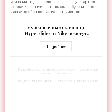
Компания Litejam представила линейку гитар Neo,
которая может изменить подход к обучению игре.
Главная особенность этих инструментов –
встроенная RGB-подсветка грифа. Светодиоды
синхронизируются с
Технологичные шлепанцы
Hyperslides от Nike помогут
расслабить усталые ноги после
тренировки - «Гаджеты»
Подробнее
-- Начинайте делать все, что вы можете сделать – и даже то, о чем
можете хотя бы мечтать.
-- Все дело в мыслях. Мысль — начало всего. И мыслями можно
управлять. И поэтому главное дело совершенствования: работать над
мыслями.
-- Идите уверенно по направлению к мечте. Живите той жизнью,
которую вы сами себе придумали.
-- Самое большое богатство — это ум. Самая большая нищета —
глупость. Из всех страхов самый пугающий — самолюбование.