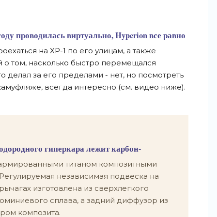
 году проводилась виртуально, Hyperion все равно
оехаться на XP-1 по его улицам, а также
 о том, насколько быстро перемещался
о делал за его пределами - нет, но посмотреть
 камуфляже, всегда интересно (см. видео ниже).
водородного гиперкара лежит карбон-
 армированными титаном композитными
 Регулируемая независимая подвеска на
ычагах изготовлена ​​из сверхлегкого
юминиевого сплава, а задний диффузор из
ром композита.