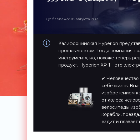
Добавлено: 18 августа 2021
Калифорнийская Hyperion предста
прошлым летом. Тогда компания п
инструмент», но, похоже теперь р
продукт. Hyperion XP-1 – это элек
✔ Человечество 
себе жизнь. Вна
изобретением ко
от колеса челов
велосипеды изоб
корабли, поезда…
ездит и плавает 