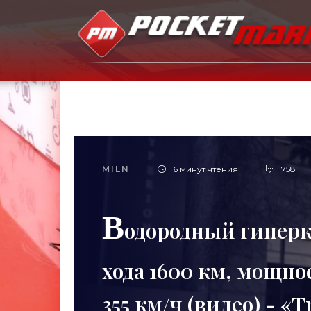
MILN
6 минут чтения
758
В
одородный гиперка
хода 1600 км, мощнос
355 км/ч (видео) - «