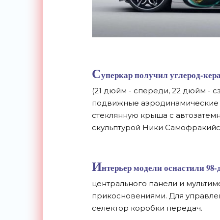
С
уперкар получил углерод-кер
(21 дюйм - спереди, 22 дюйм - сз
подвижные аэродинамические 
стеклянную крыша с автозатем
скульптурой Ники Самофракийс
И
нтерьер модели оснастили 98
центрального панели и мульти
прикосновениями. Для управле
селектор коробки передач.