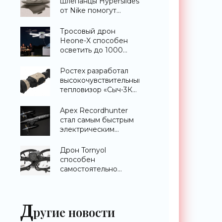
шлепанцы Hyperslides
от Nike помогут
расслабить усталые
ноги после
Тросовый дрон
тренировки -
Heone-X способен
«Гаджеты»
осветить до 1000
квадратных метров
земли -
Ростех разработал
«Беспилотники»
высокочувствительный
тепловизор «Сыч-3К»
с дальностью
распознавания до 2
Apex Recordhunter
км - «Гаджеты»
стал самым быстрым
электрическим
дроном в мире -
«Беспилотники»
Дрон Tornyol
способен
самостоятельно
отслеживать и
уничтожать комаров -
«Беспилотники»
Д
ругие новости