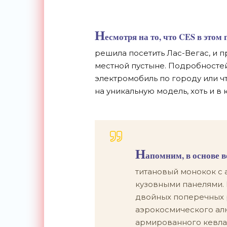
Н
есмотря на то, что CES в этом
решила посетить Лас-Вегас, и пр
местной пустыне. Подробностей
электромобиль по городу или чт
на уникальную модель, хоть и в
Н
апомним, в основе 
титановый монокок с
кузовными панелями.
двойных поперечных р
аэрокосмического ал
армированного кевла