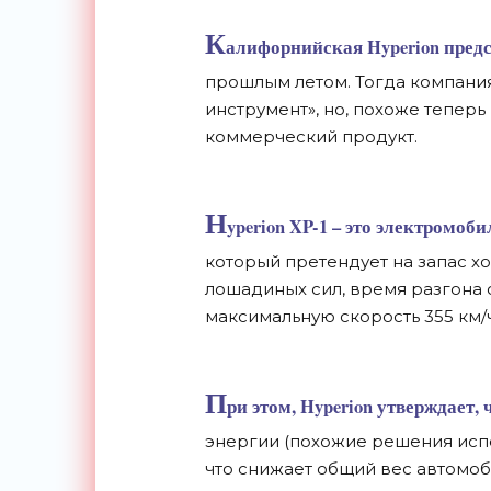
К
алифорнийская Hyperion пред
прошлым летом. Тогда компани
инструмент», но, похоже тепер
коммерческий продукт.
H
yperion XP-1 – это электромо
который претендует на запас ход
лошадиных сил, время разгона о
максимальную скорость 355 км/ч
П
ри этом, Hyperion утверждает,
энергии (похожие решения исп
что снижает общий вес автомоб