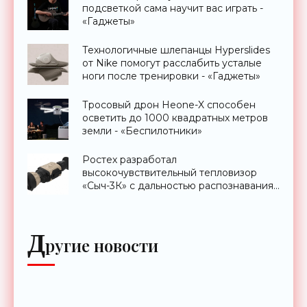
подсветкой сама научит вас играть -
«Гаджеты»
Технологичные шлепанцы Hyperslides
от Nike помогут расслабить усталые
ноги после тренировки - «Гаджеты»
Тросовый дрон Heone-X способен
осветить до 1000 квадратных метров
земли - «Беспилотники»
Ростех разработал
высокочувствительный тепловизор
«Сыч-3К» с дальностью распознавания
до 2 км - «Гаджеты»
Д
ругие новости