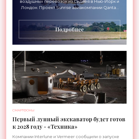
воздушных перевозок из Сиднея в Нью-Йорк и
Лондон. Проект Sunrise авиакомпании Qantas
Airways организует беспосадочные перелеты
длительностью до 24
Подробнее
СМАРТФОНЫ
Первый лунный экскаватор будет готов
к 2028 году - «Техника»
Компании Interlune и Vermeer сообщили о запуске