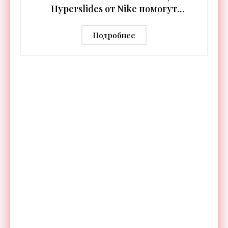
Hyperslides от Nike помогут
расслабить усталые ноги после
тренировки - «Гаджеты»
Подробнее