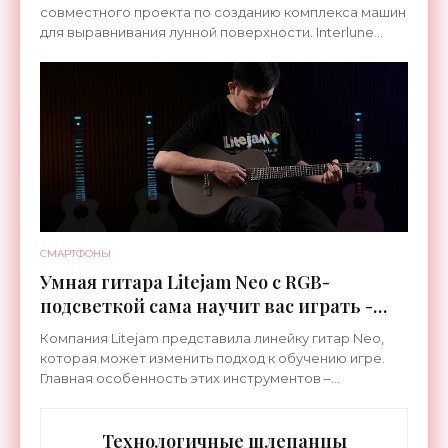
совместного проекта по созданию комплекса машин
для выравнивания лунной поверхности. Interlune
специализируется на робототехнике и космической
СМАРТФОНЫ
Умная гитара Litejam Neo с RGB-
подсветкой сама научит вас играть -
«Гаджеты»
Компания Litejam представила линейку гитар Neo,
которая может изменить подход к обучению игре.
Главная особенность этих инструментов –
встроенная RGB-подсветка грифа. Светодиоды
синхронизируются с
Технологичные шлепанцы