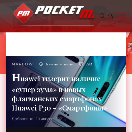
MARLOW
6 минут чтения
798
H
uawei тизерит наличие
«супер зума» в новых
флагманских смартфонах
Huawei P30 - «Смартфоны»
Добавлено: 20 августа 2021