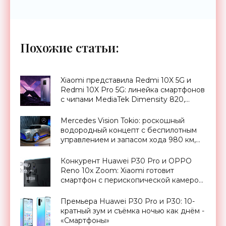
Похожие статьи:
Xiaomi представила Redmi 10X 5G и
Redmi 10X Pro 5G: линейка смартфонов
с чипами MediaTek Dimensity 820,
AMOLED-дисплеями и MIUI 12 на
борту - «Смартфоны»
Mercedes Vision Tokio: роскошный
водородный концепт с беспилотным
управлением и запасом хода 980 км,
Токийский автосалон 2015 -
«Транспорт»
Конкурент Huawei P30 Pro и OPPO
Reno 10x Zoom: Xiaomi готовит
смартфон с перископической камерой
- «Смартфоны»
Премьера Huawei P30 Pro и P30: 10-
кратный зум и съёмка ночью как днём -
«Смартфоны»