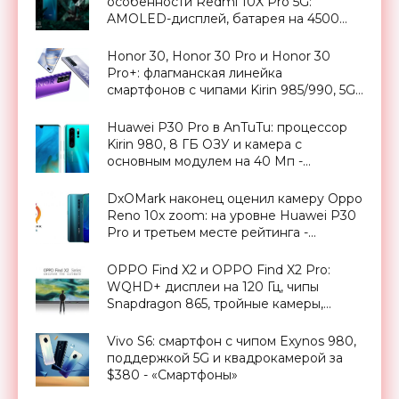
особенности Redmi 10X Pro 5G:
AMOLED-дисплей, батарея на 4500
мАч и квадро-камера с 30-кратным
зумом - «Смартфоны»
Honor 30, Honor 30 Pro и Honor 30
Pro+: флагманская линейка
смартфонов с чипами Kirin 985/990, 5G,
OLED-дисплеями на 60/90 Гц, без
сервисов Google и ценником от $424 -
Huawei P30 Pro в AnTuTu: процессор
«Смартфоны»
Kirin 980, 8 ГБ ОЗУ и камера с
основным модулем на 40 Мп -
«Смартфоны»
DxOMark наконец оценил камеру Oppo
Reno 10x zoom: на уровне Huawei P30
Pro и третьем месте рейтинга -
«Смартфоны»
OPPO Find X2 и OPPO Find X2 Pro:
WQHD+ дисплеи на 120 Гц, чипы
Snapdragon 865, тройные камеры,
быстрая зарядка на 65 Вт и ценник от
1000 евро - «Смартфоны»
Vivo S6: смартфон с чипом Exynos 980,
поддержкой 5G и квадрокамерой за
$380 - «Смартфоны»