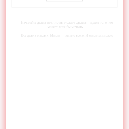
-- Начинайте делать все, что вы можете сделать – и даже то, о чем
можете хотя бы мечтать.
-- Все дело в мыслях. Мысль — начало всего. И мыслями можно
управлять. И поэтому главное дело совершенствования: работать над
мыслями.
-- Идите уверенно по направлению к мечте. Живите той жизнью,
которую вы сами себе придумали.
-- Самое большое богатство — это ум. Самая большая нищета —
глупость. Из всех страхов самый пугающий — самолюбование.
-- Лучшее, что можно сделать с хорошим советом, это пропустить его
мимо ушей. Он никогда не бывает полезен никому, кроме того, кто
его дал.
-- Люблю давать советы и очень не люблю, когда их дают мне.