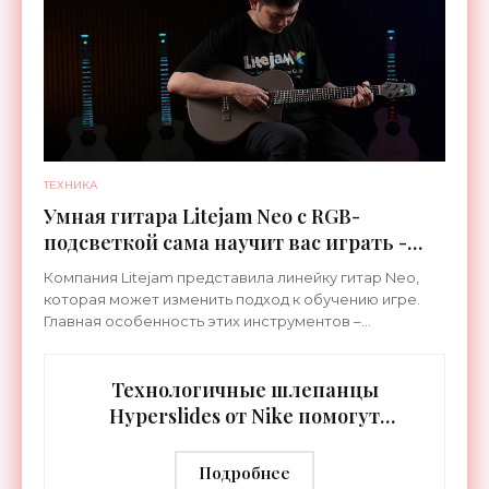
ТЕХНИКА
Умная гитара Litejam Neo с RGB-
подсветкой сама научит вас играть -
«Гаджеты»
Компания Litejam представила линейку гитар Neo,
которая может изменить подход к обучению игре.
Главная особенность этих инструментов –
встроенная RGB-подсветка грифа. Светодиоды
синхронизируются с
Технологичные шлепанцы
Hyperslides от Nike помогут
расслабить усталые ноги после
тренировки - «Гаджеты»
Подробнее