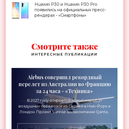
Huawei P30 и Huawei P30 Pro
появились на официальных пресс-
рендерах - «Смартфоны»
Смотрите также
ИНТЕРЕСНЫЕ ПУБЛИКАЦИИ
Airbus совершил рекордный
перелет из Австралии во Францию
за 24 часа - «Техника»
В 2027 году откроется новый маршрут
воздушных перевозок из Сиднея в Нью-Йорк и
Лондон. Проект Sunrise авиакомпании Qantas
Airways организует беспосадочные перелеты
длительностью до 24