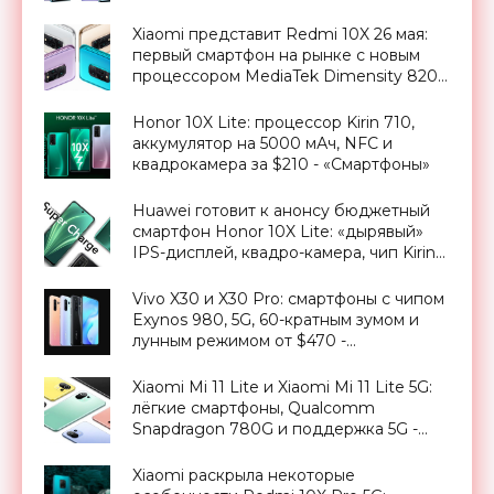
Xiaomi представит Redmi 10X 26 мая:
первый смартфон на рынке с новым
процессором MediaTek Dimensity 820 -
«Смартфоны»
Honor 10X Lite: процессор Kirin 710,
аккумулятор на 5000 мАч, NFC и
квадрокамера за $210 - «Смартфоны»
Huawei готовит к анонсу бюджетный
смартфон Honor 10X Lite: «дырявый»
IPS-дисплей, квадро-камера, чип Kirin
710A и батарея на 5000 мАч -
«Смартфоны»
Vivo X30 и X30 Pro: смартфоны с чипом
Exynos 980, 5G, 60-кратным зумом и
лунным режимом от $470 -
«Смартфоны»
Xiaomi Mi 11 Lite и Xiaomi Mi 11 Lite 5G:
лёгкие смартфоны, Qualcomm
Snapdragon 780G и поддержка 5G -
«Смартфоны»
Xiaomi раскрыла некоторые