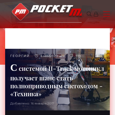
ГЕОРГИЙ
6 минут чтения
773
С
системой II-Track мотоцикл
получает шанс стать
полноприводным снегоходом -
«Техника»
Добавлено: 16 января 2017