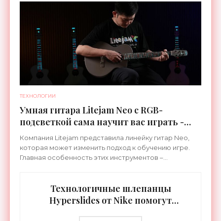
ТЕХНОЛОГИИ
Умная гитара Litejam Neo с RGB-
подсветкой сама научит вас играть -
«Гаджеты»
Компания Litejam представила линейку гитар Neo,
которая может изменить подход к обучению игре.
Главная особенность этих инструментов –
встроенная RGB-подсветка грифа. Светодиоды
синхронизируются с
Технологичные шлепанцы
Hyperslides от Nike помогут
расслабить усталые ноги после