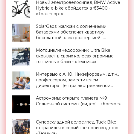
Новый электровелосипед BMW Active
Hybrid e-bike обойдется в €3400 -
«Транспорт»
SolarGaps: жалюзи с солнечными
батареями обеспечат квартиру
бесплатной электроэнергией -
«Новости Электроники»
Мотоцикл-внедорожник Ultra Bike
скрывает в своих колесах огромные
топливные баки - «Техника»
Интервью с А. Ю. Никифоровым, д.т.н.,
профессором, заместителем
директора Центра экстремальной
прикладной электроники НИЯУ
МИФИ - «Смартфоны»
Астрономы: открыта планета №9
Солнечной системы (видео) - «Космос»
Суперскладной велосипед Tuck Bike
отправился в серийное производство -
«Техника»