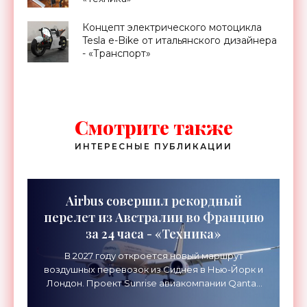
Концепт электрического мотоцикла
Tesla e-Bike от итальянского дизайнера
- «Транспорт»
Смотрите также
ИНТЕРЕСНЫЕ ПУБЛИКАЦИИ
Airbus совершил рекордный
перелет из Австралии во Францию
за 24 часа - «Техника»
В 2027 году откроется новый маршрут
воздушных перевозок из Сиднея в Нью-Йорк и
Лондон. Проект Sunrise авиакомпании Qantas
Airways организует беспосадочные перелеты