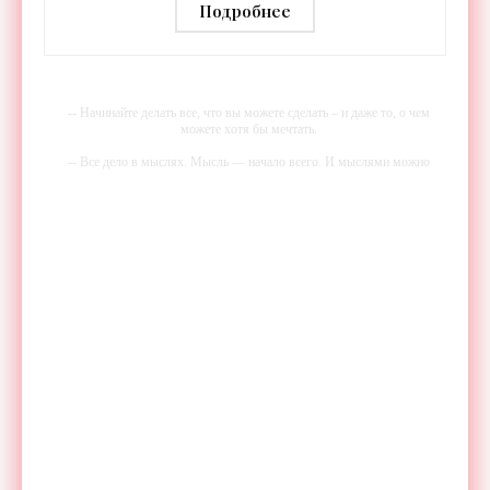
тренировки - «Гаджеты»
Подробнее
-- Начинайте делать все, что вы можете сделать – и даже то, о чем
можете хотя бы мечтать.
-- Все дело в мыслях. Мысль — начало всего. И мыслями можно
управлять. И поэтому главное дело совершенствования: работать над
мыслями.
-- Идите уверенно по направлению к мечте. Живите той жизнью,
которую вы сами себе придумали.
-- Самое большое богатство — это ум. Самая большая нищета —
глупость. Из всех страхов самый пугающий — самолюбование.
-- Лучшее, что можно сделать с хорошим советом, это пропустить его
мимо ушей. Он никогда не бывает полезен никому, кроме того, кто
его дал.
-- Люблю давать советы и очень не люблю, когда их дают мне.