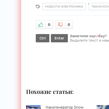
,
НОВОСТИ ЭЛЕКТРОНИКИ
ТЕХНОЛОГ
0
0
Заметили ош
Ы
бку?
Ctrl
Enter
Выделите текст и на
Похожие статьи:
Наногенератор Snow