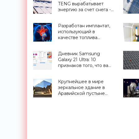
TENG вырабатывает
энергию за счет снега -
«Технологии»
Разработан имплантат,
использующий в
качестве топлива
биологические
жидкости -
Дневник Samsung
«Технологии»
Galaxy 21 Ultra: 10
признаков того, что вам
нужен этот смартфон -
«Смартфоны»
Крупнейшее в мире
зеркальное здание в
Аравийской пустыне
попало в Книгу
рекордов Гиннесса
(видео) - «Архитектура»