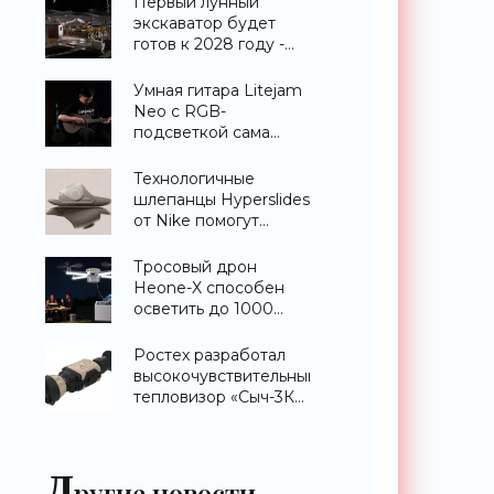
Первый лунный
экскаватор будет
готов к 2028 году -
«Техника»
Умная гитара Litejam
Neo с RGB-
подсветкой сама
научит вас играть -
«Гаджеты»
Технологичные
шлепанцы Hyperslides
от Nike помогут
расслабить усталые
ноги после
Тросовый дрон
тренировки -
Heone-X способен
«Гаджеты»
осветить до 1000
квадратных метров
земли -
Ростех разработал
«Беспилотники»
высокочувствительный
тепловизор «Сыч-3К»
с дальностью
распознавания до 2
км - «Гаджеты»
Д
ругие новости