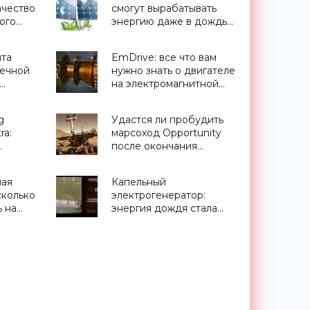
чество
смогут вырабатывать
ого
энергию даже в дождь
 -
благодаря
наногенераторам TENG
ыта
EmDrive: все что вам
- «Новости
ечной
нужно знать о двигателе
Электроники»
на электромагнитной
тяге - «Космос»
g
Удастся ли пробудить
ra:
марсоход Opportunity
после окончания
большой пыльной бури?
- «Космос»
ная
Капельный
тфоны»
сколько
электрогенератор:
 на
энергия дождя стала
новым возобновляемым
 в
источником - «Новости
ти
Электроники»