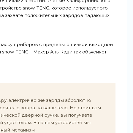
источниками энергии. Ученые Калифорнийского
тройство snow-TENG, которое использует это
 на захвате положительных зарядов падающих
классу приборов с предельно низкой выходной
 snow-TENG – Махер Аль-Кади так объясняет
вру, электрические заряды абсолютно
сятся с ковра на ваше тело. Но стоит вам
лической дверной ручке, вы получаете
й удар током. В нашем устройстве мы
чный механизм.