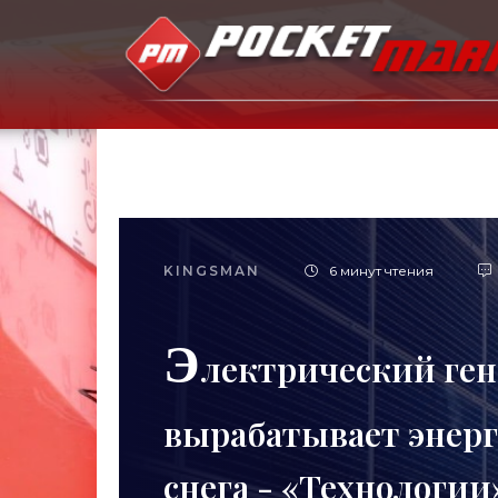
KINGSMAN
6 минут чтения
Э
лектрический ге
вырабатывает энер
снега - «Технологии