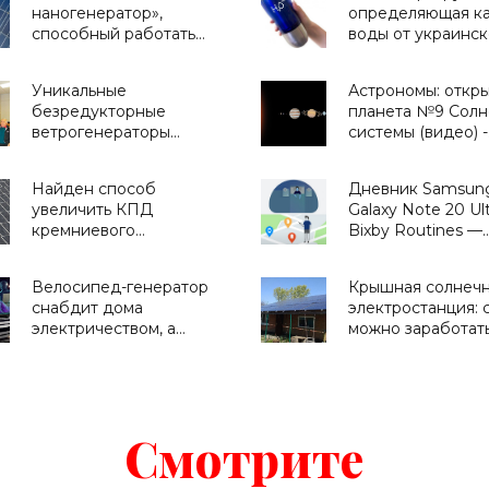
наногенератор»,
определяющая ка
способный работать
воды от украинск
там, где не справляются
стартапа H2OMetr
солнечные батареи -
«Для дома»
Уникальные
Астрономы: откр
«Новости Электроники»
безредукторные
планета №9 Солн
ветрогенераторы
системы (видео) -
разрабатывает
«Космос»
украинский конструктор
Найден способ
Дневник Samsun
- «Новости
увеличить КПД
Galaxy Note 20 Ult
Электроники»
кремниевого
Bixby Routines —
солнечного элемента до
сценарии,
35%, разрушив
приближающие
Велосипед-генератор
Крышная солнеч
фундаментальный
будущее - «Смар
снабдит дома
электростанция: 
предел Шокли-
электричеством, а
можно заработать
Квиссера - «Новости
графеновый кабель
домашней СЭС и
Электроники»
предоставит доступ к
«зеленом» тарифе
неисчерпаемым запасам
Украине - «Новос
геотермальной энергии,
Электроники»
проект Billions in Change
Смотрите
(видео) - «Новости
Электроники»