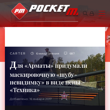
CARTER
6 минут чтения
687
Д
ля «Арматы» придумали
маскировочную «шубу-
невидимку» в виде пены -
«Техника»
Добавлено: 16 января 2017