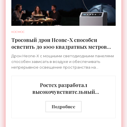
КОСМОС
Тросовый дрон Heone-X способен
осветить до 1000 квадратных метров
земли - «Беспилотники»
Дрон Heone-X с мощными светодиодными панелями
способен зависать в воздухе и обеспечивать
непрерывное освещение пространства на
протяжении целых суток. В отличие от стационарных
источников света,
Ростех разработал
высокочувствительный
тепловизор «Сыч-3К» с
дальностью распознавания до 2 км
Подробнее
- «Гаджеты»