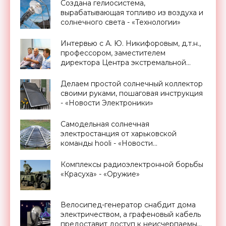
Создана гелиосистема,
вырабатывающая топливо из воздуха и
солнечного света - «Технологии»
Интервью с А. Ю. Никифоровым, д.т.н.,
профессором, заместителем
директора Центра экстремальной
прикладной электроники НИЯУ
МИФИ - «Смартфоны»
Делаем простой солнечный коллектор
своими руками, пошаговая инструкция
- «Новости Электроники»
Самодельная солнечная
электростанция от харьковской
команды hooli - «Новости
Электроники»
Комплексы радиоэлектронной борьбы
«Красуха» - «Оружие»
Велосипед-генератор снабдит дома
электричеством, а графеновый кабель
предоставит доступ к неисчерпаемым