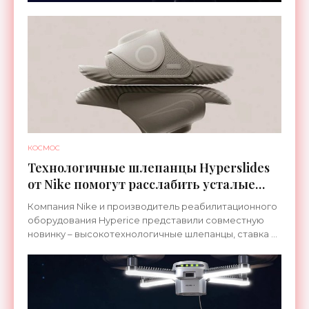
КОСМОС
Технологичные шлепанцы Hyperslides
от Nike помогут расслабить усталые
ноги после тренировки - «Гаджеты»
Компания Nike и производитель реабилитационного
оборудования Hyperice представили совместную
новинку – высокотехнологичные шлепанцы, ставка в
которых сделана на сочетание тепла и вибрации.