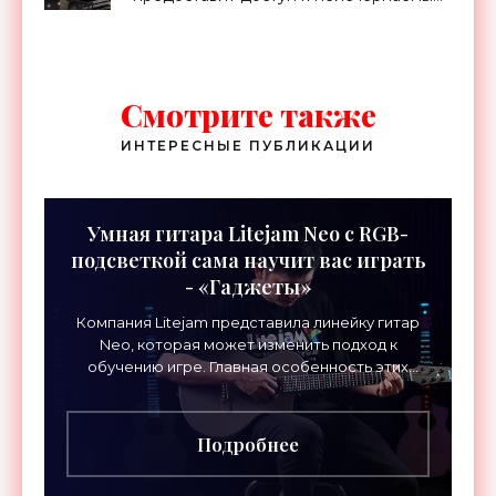
запасам геотермальной энергии,
проект Billions in Change (видео) -
«Новости Электроники»
Смотрите также
ИНТЕРЕСНЫЕ ПУБЛИКАЦИИ
Умная гитара Litejam Neo с RGB-
подсветкой сама научит вас играть
- «Гаджеты»
Компания Litejam представила линейку гитар
Neo, которая может изменить подход к
обучению игре. Главная особенность этих
инструментов – встроенная RGB-подсветка
грифа. Светодиоды
Подробнее