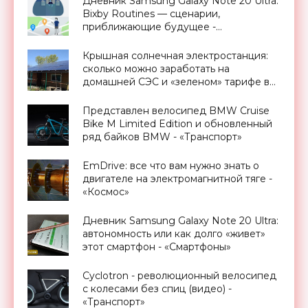
Дневник Samsung Galaxy Note 20 Ultra:
Bixby Routines — сценарии,
приближающие будущее -
«Смартфоны»
Крышная солнечная электростанция:
сколько можно заработать на
домашней СЭС и «зеленом» тарифе в
Украине - «Новости Электроники»
Представлен велосипед BMW Cruise
Bike M Limited Edition и обновленный
ряд байков BMW - «Транспорт»
EmDrive: все что вам нужно знать о
двигателе на электромагнитной тяге -
«Космос»
Дневник Samsung Galaxy Note 20 Ultra:
автономность или как долго «живет»
этот смартфон - «Смартфоны»
Cyclotron - революционный велосипед
с колесами без спиц (видео) -
«Транспорт»