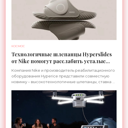
КОСМОС
Технологичные шлепанцы Hyperslides
от Nike помогут расслабить усталые
ноги после тренировки - «Гаджеты»
Компания Nike и производитель реабилитационного
оборудования Hyperice представили совместную
новинку – высокотехнологичные шлепанцы, ставка в
которых сделана на сочетание тепла и вибрации.