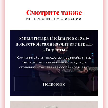
Смотрите также
ИНТЕРЕСНЫЕ ПУБЛИКАЦИИ
Умная гитара Litejam Neo с RGB-
подсветкой сама научит вас играть
- «Гаджеты»
Компания Litejam представила линейку гитар
Neo, которая может изменить подход к
обучению игре. Главная особенность этих
инструментов – встроенная RGB-подсветка
грифа. Светодиоды
Подробнее