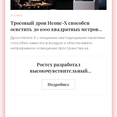
КОСМОС
Тросовый дрон Heone-X способен
осветить до 1000 квадратных метров
земли - «Беспилотники»
Дрон Heone-X с мощными светодиодными панелями
способен зависать в воздухе и обеспечивать
непрерывное освещение пространства на
протяжении целых суток. В отличие от стационарных
источников света,
Ростех разработал
высокочувствительный
тепловизор «Сыч-3К» с
дальностью распознавания до 2 км
Подробнее
- «Гаджеты»