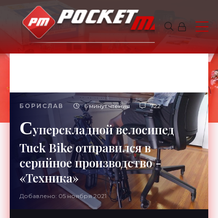
БОРИСЛАВ
6 минут чтения
722
С
уперскладной велосипед
Tuck Bike отправился в
серийное производство -
«Техника»
Добавлено: 05 ноября 2021