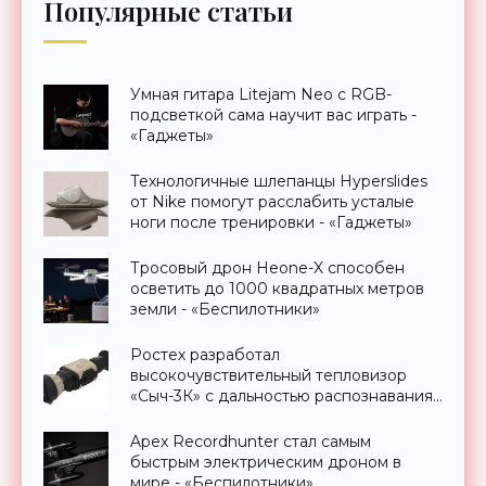
Популярные статьи
Умная гитара Litejam Neo с RGB-
подсветкой сама научит вас играть -
«Гаджеты»
Технологичные шлепанцы Hyperslides
от Nike помогут расслабить усталые
ноги после тренировки - «Гаджеты»
Тросовый дрон Heone-X способен
осветить до 1000 квадратных метров
земли - «Беспилотники»
Ростех разработал
высокочувствительный тепловизор
«Сыч-3К» с дальностью распознавания
до 2 км - «Гаджеты»
Apex Recordhunter стал самым
быстрым электрическим дроном в
мире - «Беспилотники»