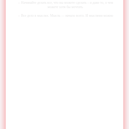
-- Начинайте делать все, что вы можете сделать – и даже то, о чем
можете хотя бы мечтать.
-- Все дело в мыслях. Мысль — начало всего. И мыслями можно
управлять. И поэтому главное дело совершенствования: работать над
мыслями.
-- Идите уверенно по направлению к мечте. Живите той жизнью,
которую вы сами себе придумали.
-- Самое большое богатство — это ум. Самая большая нищета —
глупость. Из всех страхов самый пугающий — самолюбование.
-- Лучшее, что можно сделать с хорошим советом, это пропустить его
мимо ушей. Он никогда не бывает полезен никому, кроме того, кто
его дал.
-- Люблю давать советы и очень не люблю, когда их дают мне.