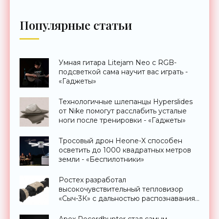
Популярные статьи
Умная гитара Litejam Neo с RGB-
подсветкой сама научит вас играть -
«Гаджеты»
Технологичные шлепанцы Hyperslides
от Nike помогут расслабить усталые
ноги после тренировки - «Гаджеты»
Тросовый дрон Heone-X способен
осветить до 1000 квадратных метров
земли - «Беспилотники»
Ростех разработал
высокочувствительный тепловизор
«Сыч-3К» с дальностью распознавания
до 2 км - «Гаджеты»
Apex Recordhunter стал самым