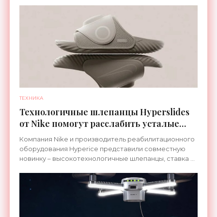
ТЕХНИКА
Технологичные шлепанцы Hyperslides
от Nike помогут расслабить усталые
ноги после тренировки - «Гаджеты»
Компания Nike и производитель реабилитационного
оборудования Hyperice представили совместную
новинку – высокотехнологичные шлепанцы, ставка в
которых сделана на сочетание тепла и вибрации.