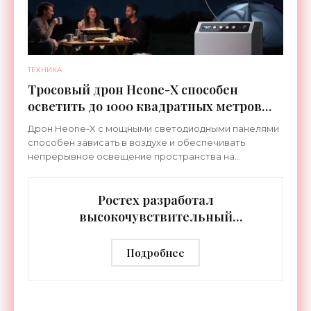
ТЕХНИКА
Тросовый дрон Heone-X способен
осветить до 1000 квадратных метров
земли - «Беспилотники»
Дрон Heone-X с мощными светодиодными панелями
способен зависать в воздухе и обеспечивать
непрерывное освещение пространства на
протяжении целых суток. В отличие от стационарных
источников света,
Ростех разработал
высокочувствительный
тепловизор «Сыч-3К» с
дальностью распознавания до 2 км
Подробнее
- «Гаджеты»