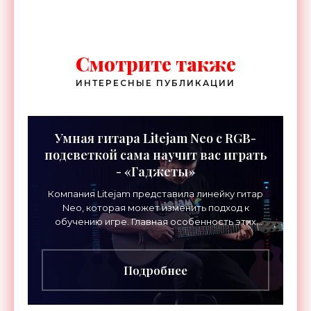
Смотрите также
ИНТЕРЕСНЫЕ ПУБЛИКАЦИИ
Умная гитара Litejam Neo с RGB-
подсветкой сама научит вас играть
- «Гаджеты»
Компания Litejam представила линейку гитар
Neo, которая может изменить подход к
обучению игре. Главная особенность этих
инструментов – встроенная RGB-подсветка
грифа. Светодиоды
Подробнее