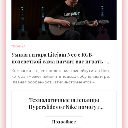
ТЕХНИКА
Умная гитара Litejam Neo с RGB-
подсветкой сама научит вас играть -
«Гаджеты»
Компания Litejam представила линейку гитар Neo,
которая может изменить подход к обучению игре.
Главная особенность этих инструментов –
встроенная RGB-подсветка грифа. Светодиоды
синхронизируются с
Технологичные шлепанцы
Hyperslides от Nike помогут
расслабить усталые ноги после
тренировки - «Гаджеты»
Подробнее