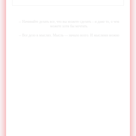
-- Начинайте делать все, что вы можете сделать – и даже то, о чем
можете хотя бы мечтать.
-- Все дело в мыслях. Мысль — начало всего. И мыслями можно
управлять. И поэтому главное дело совершенствования: работать над
мыслями.
-- Идите уверенно по направлению к мечте. Живите той жизнью,
которую вы сами себе придумали.
-- Самое большое богатство — это ум. Самая большая нищета —
глупость. Из всех страхов самый пугающий — самолюбование.
-- Лучшее, что можно сделать с хорошим советом, это пропустить его
мимо ушей. Он никогда не бывает полезен никому, кроме того, кто
его дал.
-- Люблю давать советы и очень не люблю, когда их дают мне.