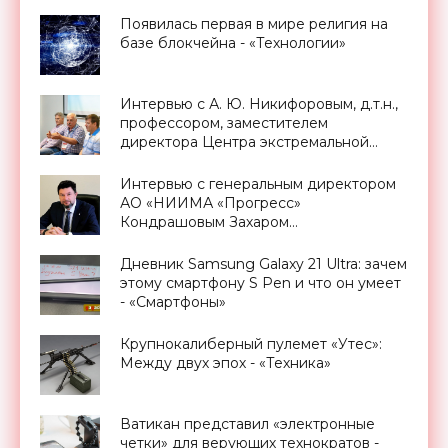
Появилась первая в мире религия на
базе блокчейна - «Технологии»
Интервью с А. Ю. Никифоровым, д.т.н.,
профессором, заместителем
директора Центра экстремальной
прикладной электроники НИЯУ
МИФИ - «Смартфоны»
Интервью с генеральным директором
АО «НИИМА «Прогресс»
Кондрашовым Захаром
Константиновичем в преддверии
Форума «Микроэлектроника-2021» -
Дневник Samsung Galaxy 21 Ultra: зачем
«Смартфоны»
этому смартфону S Pen и что он умеет
- «Смартфоны»
Крупнокалиберный пулемет «Утес»:
Между двух эпох - «Техника»
Ватикан представил «электронные
четки» для верующих технократов -