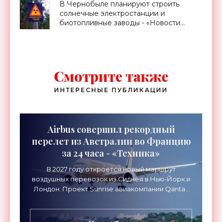
В Чернобыле планируют строить
солнечные электростанции и
биотопливные заводы - «Новости
Электроники»
Смотрите также
ИНТЕРЕСНЫЕ ПУБЛИКАЦИИ
Airbus совершил рекордный
перелет из Австралии во Францию
за 24 часа - «Техника»
В 2027 году откроется новый маршрут
воздушных перевозок из Сиднея в Нью-Йорк и
Лондон. Проект Sunrise авиакомпании Qantas
Airways организует беспосадочные перелеты
длительностью до 24