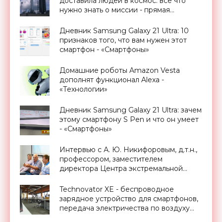
доставила людей в космос: все что
нужно знать о миссии - прямая
трансляция запуска - «Космос»
Дневник Samsung Galaxy 21 Ultra: 10
признаков того, что вам нужен этот
смартфон - «Смартфоны»
Домашние роботы Amazon Vesta
дополнят функционал Alexa -
«Технологии»
Дневник Samsung Galaxy 21 Ultra: зачем
этому смартфону S Pen и что он умеет
- «Смартфоны»
Интервью с А. Ю. Никифоровым, д.т.н.,
профессором, заместителем
директора Центра экстремальной
прикладной электроники НИЯУ
МИФИ - «Смартфоны»
Technovator XE - беспроводное
зарядное устройство для смартфонов,
передача электричества по воздуху
уже реальность - «Технологии»