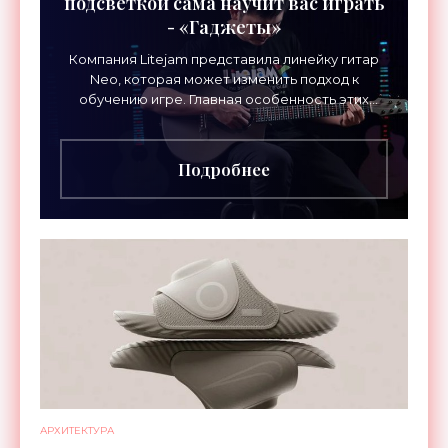
подсветкой сама научит вас играть
- «Гаджеты»
Компания Litejam представила линейку гитар
Neo, которая может изменить подход к
обучению игре. Главная особенность этих
инструментов – встроенная RGB-подсветка
грифа. Светодиоды
Подробнее
АРХИТЕКТУРА