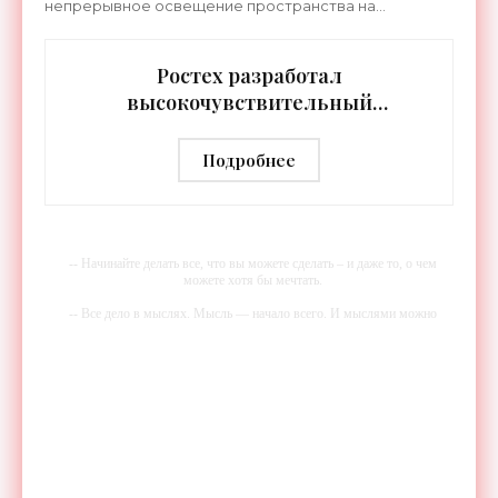
непрерывное освещение пространства на
протяжении целых суток. В отличие от стационарных
источников света,
Ростех разработал
высокочувствительный
тепловизор «Сыч-3К» с
дальностью распознавания до 2 км
Подробнее
- «Гаджеты»
-- Начинайте делать все, что вы можете сделать – и даже то, о чем
можете хотя бы мечтать.
-- Все дело в мыслях. Мысль — начало всего. И мыслями можно
управлять. И поэтому главное дело совершенствования: работать над
мыслями.
-- Идите уверенно по направлению к мечте. Живите той жизнью,
которую вы сами себе придумали.
-- Самое большое богатство — это ум. Самая большая нищета —
глупость. Из всех страхов самый пугающий — самолюбование.
-- Лучшее, что можно сделать с хорошим советом, это пропустить его
мимо ушей. Он никогда не бывает полезен никому, кроме того, кто