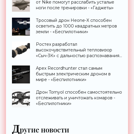
от Nike помогут расслабить усталые
ноги после тренировки - «Гаджеты»
Тросовый дрон Heone-X способен
осветить до 1000 квадратных метров
земли - «Беспилотники»
Ростех разработал
высокочувствительный тепловизор
«Сыч-3К» с дальностью распознавания
до 2 км - «Гаджеты»
Apex Recordhunter стал самым
быстрым электрическим дроном в
мире - «Беспилотники»
Дрон Tornyol способен самостоятельно
отслеживать и уничтожать комаров -
«Беспилотники»
Д
ругие новости