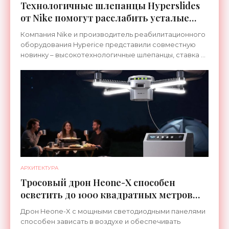
Технологичные шлепанцы Hyperslides
от Nike помогут расслабить усталые
ноги после тренировки - «Гаджеты»
Компания Nike и производитель реабилитационного
оборудования Hyperice представили совместную
новинку – высокотехнологичные шлепанцы, ставка в
которых сделана на сочетание тепла и вибрации.
АРХИТЕКТУРА
Тросовый дрон Heone-X способен
осветить до 1000 квадратных метров
земли - «Беспилотники»
Дрон Heone-X с мощными светодиодными панелями
способен зависать в воздухе и обеспечивать