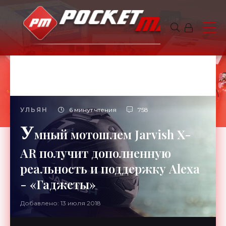
УЛЬЯН
6 минут чтения
758
У
мный мотошлем Jarvish X-
AR получит дополненную
реальность и поддержку Alexa
- «Гаджеты»
Добавлено: 13 июля 2018