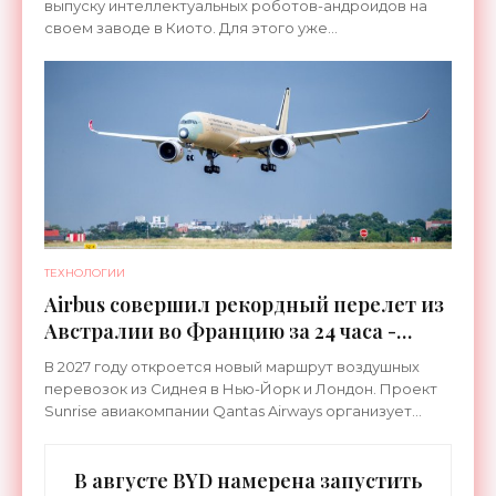
выпуску интеллектуальных роботов-андроидов на
своем заводе в Киото. Для этого уже
переоборудована линия, которая ранее
использовалась для сборки
ТЕХНОЛОГИИ
Airbus совершил рекордный перелет из
Австралии во Францию за 24 часа -
«Техника»
В 2027 году откроется новый маршрут воздушных
перевозок из Сиднея в Нью-Йорк и Лондон. Проект
Sunrise авиакомпании Qantas Airways организует
беспосадочные перелеты длительностью до 24
часов.
В августе BYD намерена запустить