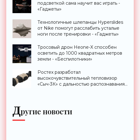
подсветкой сама научит вас играть -
«Гаджеты»
Технологичные шлепанцы Hyperslides
от Nike помогут расслабить усталые
ноги после тренировки - «Гаджеты»
Тросовый дрон Heone-X способен
осветить до 1000 квадратных метров
земли - «Беспилотники»
Ростех разработал
высокочувствительный тепловизор
«Сыч-3К» с дальностью распознавания
до 2 км - «Гаджеты»
Д
ругие новости