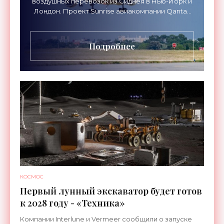
воздушных перевозок из Сиднея в Нью-Йорк и
Лондон. Проект Sunrise авиакомпании Qantas
Airways организует беспосадочные перелеты
длительностью до 24
Подробнее
КОСМОС
Первый лунный экскаватор будет готов
к 2028 году - «Техника»
Компании Interlune и Vermeer сообщили о запуске