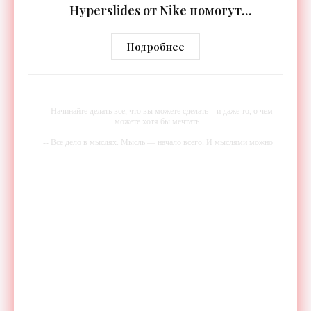
Hyperslides от Nike помогут
расслабить усталые ноги после
тренировки - «Гаджеты»
Подробнее
-- Начинайте делать все, что вы можете сделать – и даже то, о чем
можете хотя бы мечтать.
-- Все дело в мыслях. Мысль — начало всего. И мыслями можно
управлять. И поэтому главное дело совершенствования: работать над
мыслями.
-- Идите уверенно по направлению к мечте. Живите той жизнью,
которую вы сами себе придумали.
-- Самое большое богатство — это ум. Самая большая нищета —
глупость. Из всех страхов самый пугающий — самолюбование.
-- Лучшее, что можно сделать с хорошим советом, это пропустить его
мимо ушей. Он никогда не бывает полезен никому, кроме того, кто
его дал.
-- Люблю давать советы и очень не люблю, когда их дают мне.