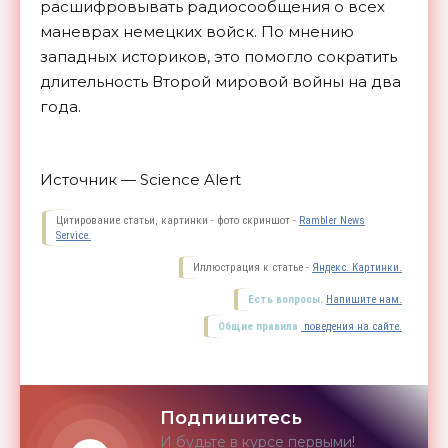
расшифровывать радиосообщения о всех
маневрах немецких войск. По мнению
западных историков, это помогло сократить
длительность Второй мировой войны на два
года.
Источник — Science Alert
Цитирование статьи, картинки - фото скриншот -
Rambler News
Service.
Иллюстрация к статье -
Яндекс. Картинки.
Есть вопросы.
Напишите нам.
Общие правила
поведения на сайте.
Подпишитесь
И будьте в курсе первыми!