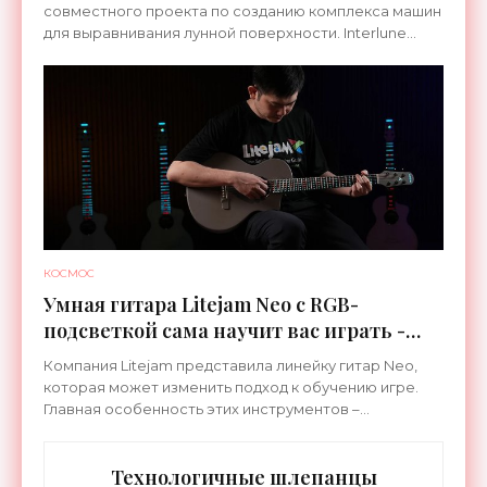
совместного проекта по созданию комплекса машин
для выравнивания лунной поверхности. Interlune
специализируется на робототехнике и космической
КОСМОС
Умная гитара Litejam Neo с RGB-
подсветкой сама научит вас играть -
«Гаджеты»
Компания Litejam представила линейку гитар Neo,
которая может изменить подход к обучению игре.
Главная особенность этих инструментов –
встроенная RGB-подсветка грифа. Светодиоды
синхронизируются с
Технологичные шлепанцы