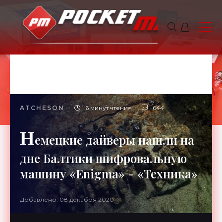
ATCHESON
6 минут чтения
644
Н
емецкие дайверы нашли на
дне Балтики шифровальную
машину «Enigma» - «Техника»
Добавлено: 08 декабря 2020