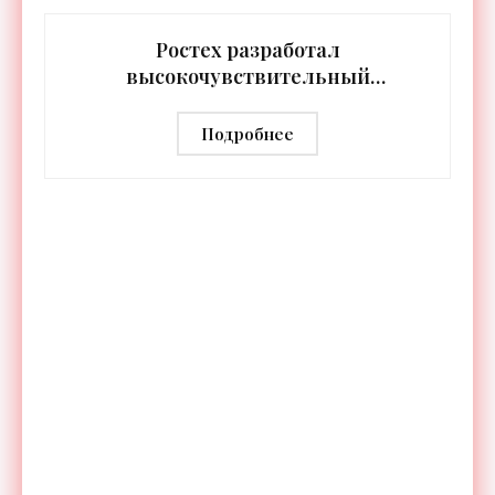
протяжении целых суток. В отличие от стационарных
источников света,
Ростех разработал
высокочувствительный
тепловизор «Сыч-3К» с
дальностью распознавания до 2 км
Подробнее
- «Гаджеты»