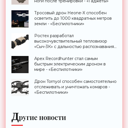
ноги после тренировки - «Гаджеты»
Тросовый дрон Heone-X способен
осветить до 1000 квадратных метров
земли - «Беспилотники»
Ростех разработал
высокочувствительный тепловизор
«Сыч-3К» с дальностью распознавания
до 2 км - «Гаджеты»
Apex Recordhunter стал самым
быстрым электрическим дроном в
мире - «Беспилотники»
Дрон Tornyol способен самостоятельно
отслеживать и уничтожать комаров -
«Беспилотники»
Д
ругие новости