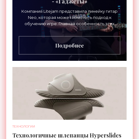
- «Гаджеты»
Компания Litejam представила линейку гитар
Neo, которая может изменить подход к
обучению игре. Главная особенность этих
инструментов – встроенная RGB-подсветка
грифа. Светодиоды
Подробнее
ТЕХНОЛОГИИ
Технологичные шлепанцы Hyperslides