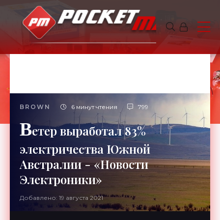
BROWN
6 минут чтения
799
В
етер выработал 83%
электричества Южной
Австралии - «Новости
Электроники»
Добавлено: 19 августа 2021