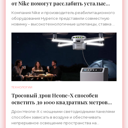
от Nike помогут расслабить усталые
ноги после тренировки - «Гаджеты»
Компания Nike и производитель реабилитационного
оборудования Hyperice представили совместную
новинку – высокотехнологичные шлепанцы, ставка в
которых сделана на сочетание тепла и вибрации.
ТЕХНОЛОГИИ
Тросовый дрон Heone-X способен
осветить до 1000 квадратных метров
земли - «Беспилотники»
Дрон Heone-X с мощными светодиодными панелями
способен зависать в воздухе и обеспечивать
непрерывное освещение пространства на