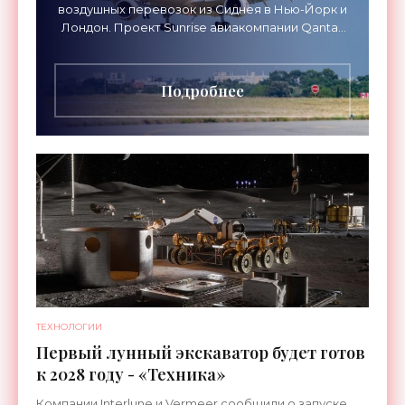
воздушных перевозок из Сиднея в Нью-Йорк и
Лондон. Проект Sunrise авиакомпании Qantas
Airways организует беспосадочные перелеты
длительностью до 24
Подробнее
ТЕХНОЛОГИИ
Первый лунный экскаватор будет готов
к 2028 году - «Техника»
Компании Interlune и Vermeer сообщили о запуске