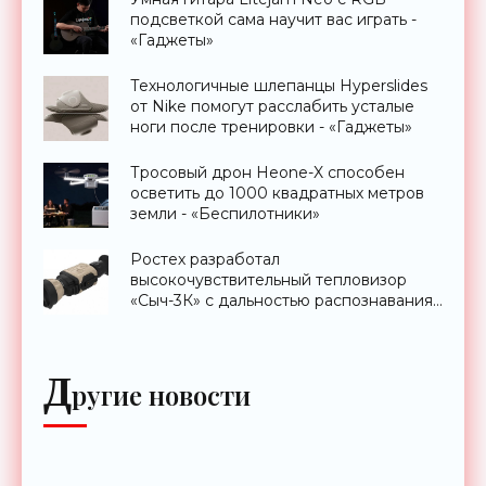
подсветкой сама научит вас играть -
«Гаджеты»
Технологичные шлепанцы Hyperslides
от Nike помогут расслабить усталые
ноги после тренировки - «Гаджеты»
Тросовый дрон Heone-X способен
осветить до 1000 квадратных метров
земли - «Беспилотники»
Ростех разработал
высокочувствительный тепловизор
«Сыч-3К» с дальностью распознавания
до 2 км - «Гаджеты»
Д
ругие новости