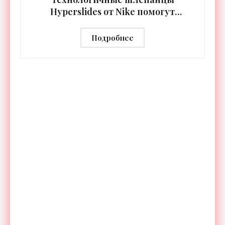
Hyperslides от Nike помогут
расслабить усталые ноги после
тренировки - «Гаджеты»
Подробнее