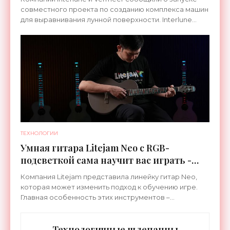
совместного проекта по созданию комплекса машин
для выравнивания лунной поверхности. Interlune
специализируется на робототехнике и космической
ТЕХНОЛОГИИ
Умная гитара Litejam Neo с RGB-
подсветкой сама научит вас играть -
«Гаджеты»
Компания Litejam представила линейку гитар Neo,
которая может изменить подход к обучению игре.
Главная особенность этих инструментов –
встроенная RGB-подсветка грифа. Светодиоды
синхронизируются с
Технологичные шлепанцы