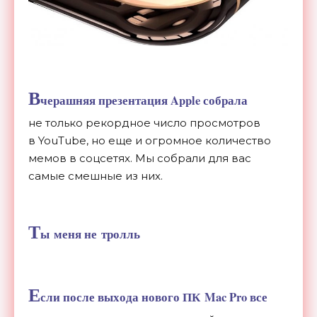
В
черашняя презентация Apple собрала
не
только рекордное число просмотров
в
YouTube, но
еще и
огромное количество
мемов в
соцсетях. Мы
собрали для вас
самые смешные из
них.
Т
ы
меня не
тролль
Е
сли после выхода нового ПК
Mac Pro все