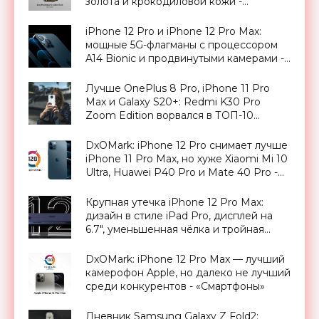
золота и крокодиловой кожи -
«Смартфоны»
iPhone 12 Pro и iPhone 12 Pro Max:
мощные 5G-флагманы с процессором
A14 Bionic и продвинутыми камерами -
«Смартфоны»
Лучше OnePlus 8 Pro, iPhone 11 Pro
Max и Galaxy S20+: Redmi K30 Pro
Zoom Edition ворвался в ТОП-10
DxOMark - «Смартфоны»
DxOMark: iPhone 12 Pro снимает лучше
iPhone 11 Pro Max, но хуже Xiaomi Mi 10
Ultra, Huawei P40 Pro и Mate 40 Pro -
«Смартфоны»
Крупная утечка iPhone 12 Pro Max:
дизайн в стиле iPad Pro, дисплей на
6.7″, уменьшенная чёлка и тройная
камера с датчиком LiDAR -
«Смартфоны»
DxOMark: iPhone 12 Pro Max — лучший
камерофон Apple, но далеко не лучший
среди конкурентов - «Смартфоны»
Дневник Samsung Galaxy Z Fold2: