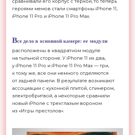
сравнивали его корпус с
теркой, то
теперь
героями мемов стали смартфоны iPhone 11,
iPhone 11 Pro и
iPhone 11 Pro Max.
В
се дело в
основной камере: ее
модули
расположены в
квадратном модуле
на
тыльной стороне. У
iPhone 11 их
два,
у
iPhone 11 Pro и
iPhone 11 Pro Max
—
три,
к
тому
же, все они немного отделяются
от
задней панели. В
результате возникают
ассоциации с
кухонной плитой, спинером,
электробритвой, а
некоторые сравнили
новый iPhone с
трехглазым вороном
из
«
Игры престолов
»
.