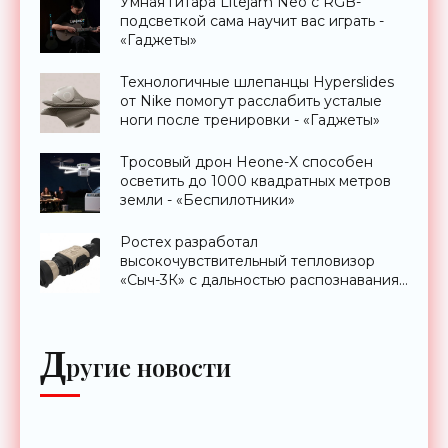
Умная гитара Litejam Neo с RGB-
подсветкой сама научит вас играть -
«Гаджеты»
Технологичные шлепанцы Hyperslides
от Nike помогут расслабить усталые
ноги после тренировки - «Гаджеты»
Тросовый дрон Heone-X способен
осветить до 1000 квадратных метров
земли - «Беспилотники»
Ростех разработал
высокочувствительный тепловизор
«Сыч-3К» с дальностью распознавания
до 2 км - «Гаджеты»
Д
ругие новости