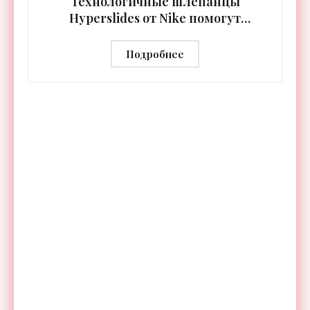
Технологичные шлепанцы
Hyperslides от Nike помогут
расслабить усталые ноги после
тренировки - «Гаджеты»
Подробнее