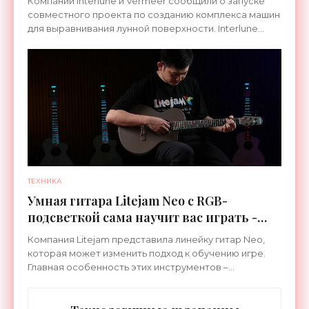
Компании Interlune и Vermeer сообщили о запуске
совместного проекта по созданию комплекса машин
для выравнивания лунной поверхности. Interlune
специализируется на робототехнике и космической
ТЕХНИКА
Умная гитара Litejam Neo с RGB-
подсветкой сама научит вас играть -
«Гаджеты»
Компания Litejam представила линейку гитар Neo,
которая может изменить подход к обучению игре.
Главная особенность этих инструментов –
встроенная RGB-подсветка грифа. Светодиоды
синхронизируются с