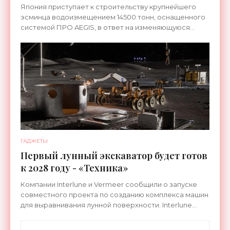
системой ПРО AEGIS - «Оружие»
Япония приступает к строительству крупнейшего
эсминца водоизмещением 14500 тонн, оснащенного
системой ПРО AEGIS, в ответ на изменяющуюся
ситуацию в Восточной Азии — в частности, на
ракетные
ГАДЖЕТЫ
Первый лунный экскаватор будет готов
к 2028 году - «Техника»
Компании Interlune и Vermeer сообщили о запуске
совместного проекта по созданию комплекса машин
для выравнивания лунной поверхности. Interlune
специализируется на робототехнике и космической