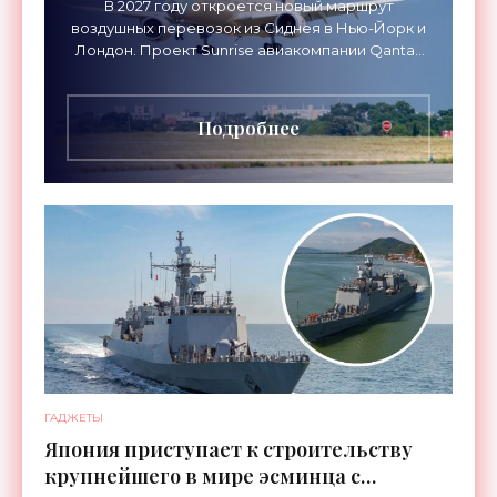
В 2027 году откроется новый маршрут
воздушных перевозок из Сиднея в Нью-Йорк и
Лондон. Проект Sunrise авиакомпании Qantas
Airways организует беспосадочные перелеты
длительностью до 24
Подробнее
ГАДЖЕТЫ
Япония приступает к строительству
крупнейшего в мире эсминца с