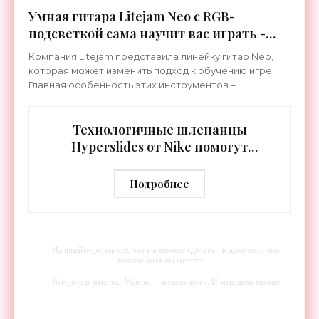
Умная гитара Litejam Neo с RGB-
подсветкой сама научит вас играть -
«Гаджеты»
Компания Litejam представила линейку гитар Neo,
которая может изменить подход к обучению игре.
Главная особенность этих инструментов –
встроенная RGB-подсветка грифа. Светодиоды
синхронизируются с
Технологичные шлепанцы
Hyperslides от Nike помогут
расслабить усталые ноги после
тренировки - «Гаджеты»
Подробнее
-- Начинайте делать все, что вы можете сделать – и даже то, о чем
можете хотя бы мечтать.
-- Все дело в мыслях. Мысль — начало всего. И мыслями можно
управлять. И поэтому главное дело совершенствования: работать над
мыслями.