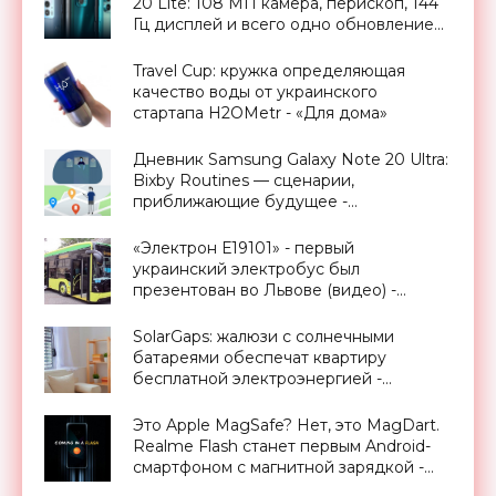
20 Lite: 108 МП камера, перископ, 144
Гц дисплей и всего одно обновление
Android (на самом деле нет) -
«Смартфоны»
Travel Cup: кружка определяющая
качество воды от украинского
стартапа H2OMetr - «Для дома»
Дневник Samsung Galaxy Note 20 Ultra:
Bixby Routines — сценарии,
приближающие будущее -
«Смартфоны»
«Электрон Е19101» - первый
украинский электробус был
презентован во Львове (видео) -
«Транспорт»
SolarGaps: жалюзи с солнечными
батареями обеспечат квартиру
бесплатной электроэнергией -
«Новости Электроники»
Это Apple MagSafe? Нет, это MagDart.
Realme Flash станет первым Android-
смартфоном с магнитной зарядкой -
«Смартфоны»