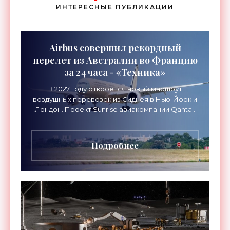
ИНТЕРЕСНЫЕ ПУБЛИКАЦИИ
Airbus совершил рекордный
перелет из Австралии во Францию
за 24 часа - «Техника»
В 2027 году откроется новый маршрут
воздушных перевозок из Сиднея в Нью-Йорк и
Лондон. Проект Sunrise авиакомпании Qantas
Airways организует беспосадочные перелеты
длительностью до 24
Подробнее