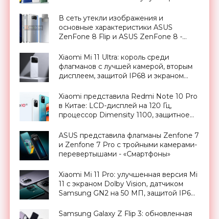
$112 - «Смартфоны»
В сеть утекли изображения и
основные характеристики ASUS
ZenFone 8 Flip и ASUS ZenFone 8 -
«Смартфоны»
Xiaomi Mi 11 Ultra: король среди
флагманов с лучшей камерой, вторым
дисплеем, защитой IP68 и экраном
Dolby Vision за $900 - «Смартфоны»
Xiaomi представила Redmi Note 10 Pro
в Китае: LCD-дисплей на 120 Гц,
процессор Dimensity 1100, защитное
стекло Gorilla Glass Victus, камера на 64
МП и ценник от $265 - «Смартфоны»
ASUS представила флагманы Zenfone 7
и Zenfone 7 Pro с тройными камерами-
перевертышами - «Смартфоны»
Xiaomi Mi 11 Pro: улучшенная версия Mi
11 с экраном Dolby Vision, датчиком
Samsung GN2 на 50 МП, защитой IP68
и батареей на 5000 мАч за $761 -
«Смартфоны»
Samsung Galaxy Z Flip 3: обновленная