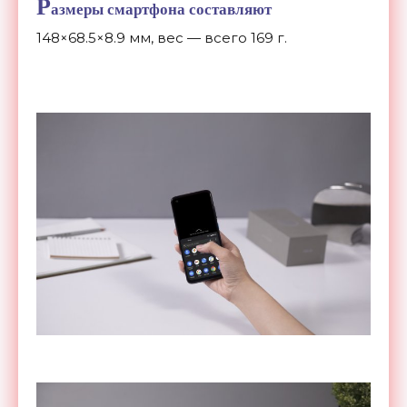
Р
азмеры смартфона составляют
148
×
68.5
×
8.9
мм, вес
—
всего 169 г.