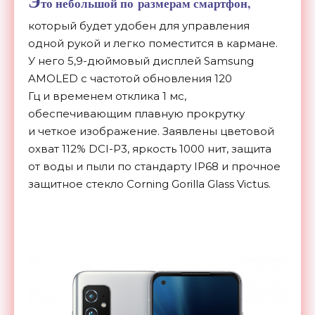
Э
то небольшой по
размерам смартфон,
который будет удобен для управления
одной рукой и
легко поместится в
кармане.
У
него 5,
9-дюймовый
дисплей Samsung
AMOLED с
частотой обновления 120
Гц
и
временем отклика 1
мс,
обеспечивающим плавную прокрутку
и
четкое изображение. Заявлены цветовой
охват 112%
DCI-P3
, яркость 1000 нит, защита
от
воды и
пыли по
стандарту IP68 и
прочное
защитное стекло Corning Gorilla Glass Victus.