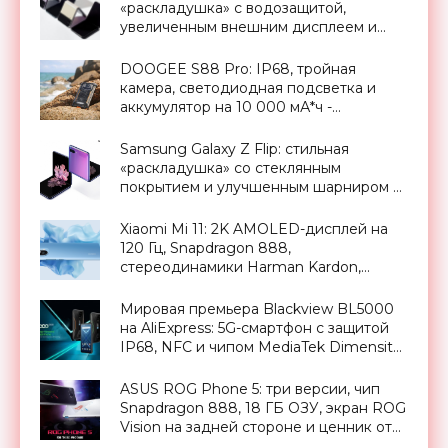
«раскладушка» с водозащитой,
увеличенным внешним дисплеем и
более прочным покрытием -
«Смартфоны»
DOOGEE S88 Pro: IP68, тройная
камера, светодиодная подсветка и
аккумулятор на 10 000 мА*ч -
«Смартфоны»
Samsung Galaxy Z Flip: стильная
«раскладушка» со стеклянным
покрытием и улучшенным шарниром за
$1380 - «Смартфоны»
Xiaomi Mi 11: 2K AMOLED-дисплей на
120 Гц, Snapdragon 888,
стереодинамики Harman Kardon,
батарея на 4600 мАч с быстрой
зарядкой на 55 Вт и ценник от $612 -
Мировая премьера Blackview BL5000
«Смартфоны»
на AliExpress: 5G-смартфон с защитой
IP68, NFC и чипом MediaTek Dimensity
700 дешевле $280 - «Смартфоны»
ASUS ROG Phone 5: три версии, чип
Snapdragon 888, 18 ГБ ОЗУ, экран ROG
Vision на задней стороне и ценник от
800 евро - «Смартфоны»