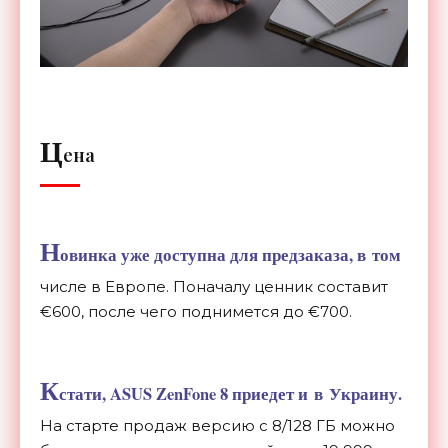
Ц
ена
Н
овинка уже доступна для предзаказа, в
том
числе в
Европе. Поначалу ценник составит
€
600, после чего поднимется до
€
700.
К
стати, ASUS ZenFone 8 приедет и
в
Украину.
На
старте продаж версию с
8/128 ГБ
можно