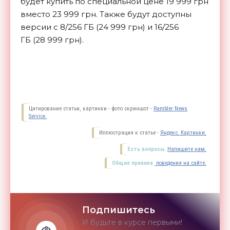
будет купить по
специальной цене 19
999 грн
вместо 23
999 грн. Также будут доступны
версии с
8/256 ГБ
(24
999 грн) и
16/256
ГБ
(28
999 грн).
Цитирование статьи, картинки - фото скриншот -
Rambler News
Service.
Иллюстрация к статье -
Яндекс. Картинки.
Есть вопросы.
Напишите нам.
Общие правила
поведения на сайте.
Подпишитесь
И будьте в курсе первыми!