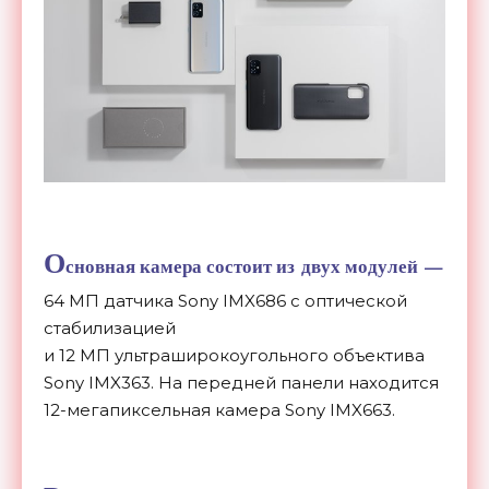
О
сновная камера состоит из
двух модулей
—
64
МП
датчика Sony IMX686 с
оптической
стабилизацией
и
12
МП
ультраширокоугольного объектива
Sony IMX363. На
передней панели находится
12-мегапиксельная
камера Sony IMX663.