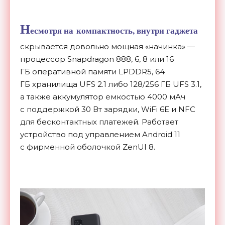
Н
есмотря на
компактность, внутри гаджета
скрывается довольно мощная
«
начинка
»
—
процессор Snapdragon 888, 6, 8 или 16
ГБ
оперативной памяти LPDDR5, 64
ГБ
хранилища UFS 2.1 либо 128/256 ГБ
UFS 3.1,
а
также аккумулятор емкостью 4000
мАч
с
поддержкой 30 Вт
зарядки, WiFi 6E и
NFC
для бесконтактных платежей. Работает
устройство под управлением Android 11
с
фирменной оболочкой ZenUI 8.