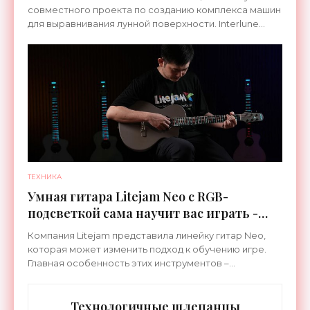
совместного проекта по созданию комплекса машин
для выравнивания лунной поверхности. Interlune
специализируется на робототехнике и космической
ТЕХНИКА
Умная гитара Litejam Neo с RGB-
подсветкой сама научит вас играть -
«Гаджеты»
Компания Litejam представила линейку гитар Neo,
которая может изменить подход к обучению игре.
Главная особенность этих инструментов –
встроенная RGB-подсветка грифа. Светодиоды
синхронизируются с
Технологичные шлепанцы