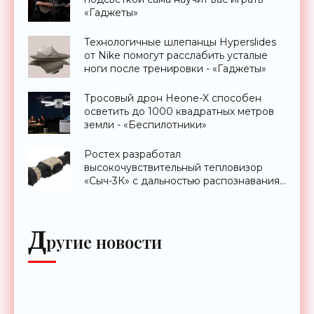
«Гаджеты»
Технологичные шлепанцы Hyperslides
от Nike помогут расслабить усталые
ноги после тренировки - «Гаджеты»
Тросовый дрон Heone-X способен
осветить до 1000 квадратных метров
земли - «Беспилотники»
Ростех разработал
высокочувствительный тепловизор
«Сыч-3К» с дальностью распознавания
до 2 км - «Гаджеты»
Д
ругие новости