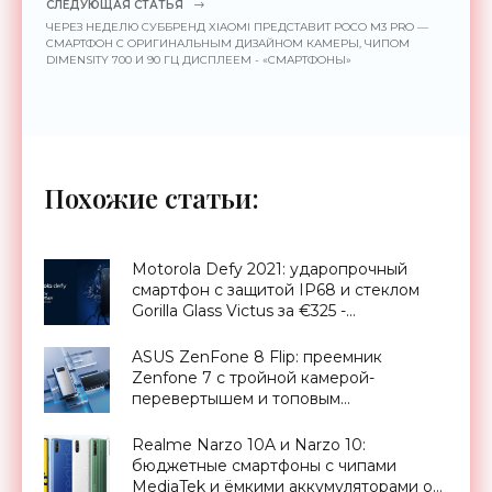
СЛЕДУЮЩАЯ СТАТЬЯ
ЧЕРЕЗ НЕДЕЛЮ СУББРЕНД XIAOMI ПРЕДСТАВИТ POCO M3 PRO —
СМАРТФОН С ОРИГИНАЛЬНЫМ ДИЗАЙНОМ КАМЕРЫ, ЧИПОМ
DIMENSITY 700 И 90 ГЦ ДИСПЛЕЕМ - «СМАРТФОНЫ»
Похожие статьи:
Motorola Defy 2021: ударопрочный
смартфон с защитой IP68 и стеклом
Gorilla Glass Victus за €325 -
«Смартфоны»
ASUS ZenFone 8 Flip: преемник
Zenfone 7 с тройной камерой-
перевертышем и топовым
процессором Snapdragon 888 за €800
- «Смартфоны»
Realme Narzo 10A и Narzo 10:
бюджетные смартфоны с чипами
MediaTek и ёмкими аккумуляторами от