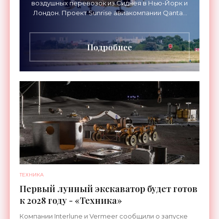
воздушных перевозок из Сиднея в Нью-Йорк и
Лондон. Проект Sunrise авиакомпании Qantas
Airways организует беспосадочные перелеты
длительностью до 24
Подробнее
ТЕХНИКА
Первый лунный экскаватор будет готов
к 2028 году - «Техника»
Компании Interlune и Vermeer сообщили о запуске