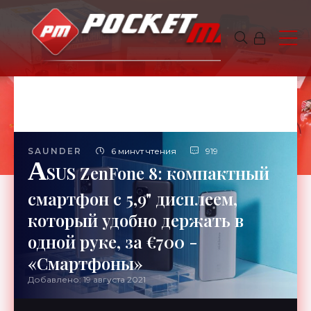
SAUNDER
6 минут чтения
919
A
SUS ZenFone 8: компактный
смартфон с 5,9" дисплеем,
который удобно держать в
одной руке, за €700 -
«Смартфоны»
Добавлено: 19 августа 2021